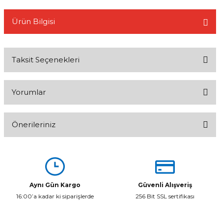
Ürün Bilgisi
L
Taksit Seçenekleri
Yorumlar
Önerileriniz
Bu ürüne ilk yorumu siz yapın!
Bu ürünün fiyat bilgisi, resim, ürün açıklamalarında ve diğer
konularda yetersiz gördüğünüz noktaları öneri formunu kullanarak
Yorum Yaz
tarafımıza iletebilirsiniz.
Görüş ve önerileriniz için teşekkür ederiz.
Aynı Gün Kargo
Güvenli Alışveriş
16:00’a kadar ki siparişlerde
256 Bit SSL sertifikası
Ürün resmi kalitesiz, bozuk veya görüntülenemiyor.
Ürün açıklamasında eksik bilgiler bulunuyor.