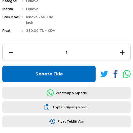
Kategori
Lenovo
Marka
Lenovo
Stok Kodu
lenovo Z500 dc
jack
Fiyat
250,00 TL + KDV
L
ENS
Sepete Ekle
L
WhatsApp Sipariş
Toptan Sipariş Formu
Fiyat Teklifi Alın
L