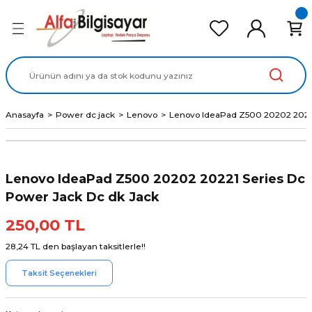
Geri Dön
Geri Dön
Geri Dön
Geri Dön
Geri Dön
cd Ekran Panel
Batarya
lavye
cd Data Kablo
Adaptör
Anasayfa
Power dc jack
Lenovo
Lenovo IdeaPad Z500 20202 20221
Lenovo IdeaPad Z500 20202 20221 Series Dc
Power Jack Dc dk Jack
250,00 TL
28,24 TL den başlayan taksitlerle!!
Taksit Seçenekleri