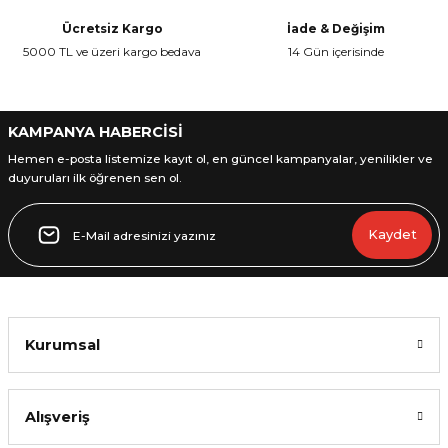
Ürün bilgilerinde hatalar bulunuyor.
Ücretsiz Kargo
İade & Değişim
Ürün fiyatı diğer sitelerden daha pahalı.
5000 TL ve üzeri kargo bedava
14 Gün içerisinde
Bu ürüne benzer farklı alternatifler olmalı.
KAMPANYA HABERCİSİ
Hemen e-posta listemize kayıt ol, en güncel kampanyalar, yenilikler ve
duyuruları ilk öğrenen sen ol.
Gönder
Kaydet
Kurumsal
Alışveriş