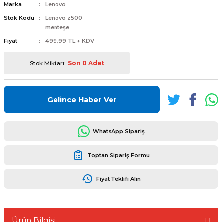
Marka
Lenovo
Stok Kodu
Lenovo z500
menteşe
Fiyat
499,99 TL + KDV
L
ENS
Stok Miktarı:
Son 0 Adet
Gelince Haber Ver
WhatsApp Sipariş
L
Toptan Sipariş Formu
Fiyat Teklifi Alın
L
Ürün Bilgisi