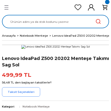
Geri Dön
Geri Dön
Geri Dön
Geri Dön
Geri Dön
cd Ekran Panel
Batarya
lavye
cd Data Kablo
Adaptör
Anasayfa
Notebook Menteşe
Lenovo IdeaPad Z500 20202 Menteşe T
Lenovo IdeaPad Z500 20202 Menteşe Takımı
Sag Sol
499,99 TL
56,48 TL den başlayan taksitlerle!!
Taksit Seçenekleri
Kategori
Notebook Menteşe