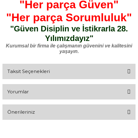
"Her parça Güven"
"Her parça Sorumluluk"
"Güven Disiplin ve İstikrarla 28.
Yılımızdayız"
Kurumsal bir firma ile çalışmanın güvenini ve kalitesini
yaşayın.
Taksit Seçenekleri
Yorumlar
Önerileriniz
Bu ürüne ilk yorumu siz yapın!
Bu ürünün fiyat bilgisi, resim, ürün açıklamalarında ve diğer
konularda yetersiz gördüğünüz noktaları öneri formunu kullanarak
Yorum Yaz