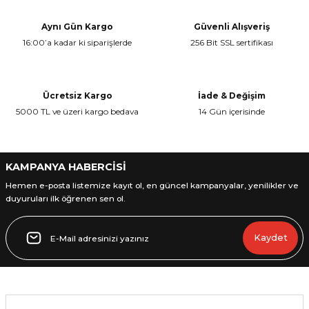
tarafımıza iletebilirsiniz.
Görüş ve önerileriniz için teşekkür ederiz.
Aynı Gün Kargo
Güvenli Alışveriş
16:00’a kadar ki siparişlerde
256 Bit SSL sertifikası
Ürün resmi kalitesiz, bozuk veya görüntülenemiyor.
Ürün açıklamasında eksik bilgiler bulunuyor.
Ürün bilgilerinde hatalar bulunuyor.
Ücretsiz Kargo
İade & Değişim
Ürün fiyatı diğer sitelerden daha pahalı.
5000 TL ve üzeri kargo bedava
14 Gün içerisinde
Bu ürüne benzer farklı alternatifler olmalı.
KAMPANYA HABERCİSİ
Hemen e-posta listemize kayıt ol, en güncel kampanyalar, yenilikler ve
duyuruları ilk öğrenen sen ol.
Gönder
Kaydet