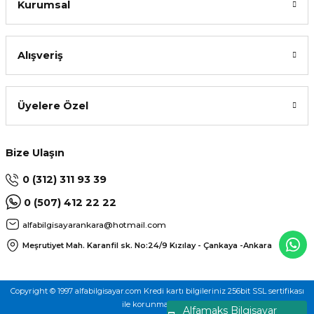
Kurumsal
Alışveriş
Üyelere Özel
Bize Ulaşın
0 (312) 311 93 39
0 (507) 412 22 22
alfabilgisayarankara@hotmail.com
Meşrutiyet Mah. Karanfil sk. No:24/9
Kızılay - Çankaya -Ankara
Copyright © 1997 alfabilgisayar.com Kredi kartı bilgileriniz 256bit SSL sertifikası
ile korunmaktadır.
Alfamaks Bilgisayar