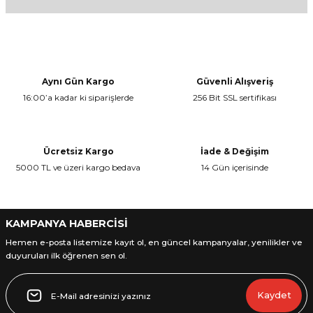
Bu ürüne ilk yorumu siz yapın!
Bu ürünün fiyat bilgisi, resim, ürün açıklamalarında ve diğer
konularda yetersiz gördüğünüz noktaları öneri formunu kullanarak
Yorum Yaz
tarafımıza iletebilirsiniz.
Görüş ve önerileriniz için teşekkür ederiz.
Aynı Gün Kargo
Güvenli Alışveriş
16:00’a kadar ki siparişlerde
256 Bit SSL sertifikası
Ürün resmi kalitesiz, bozuk veya görüntülenemiyor.
Ürün açıklamasında eksik bilgiler bulunuyor.
Ürün bilgilerinde hatalar bulunuyor.
Ücretsiz Kargo
İade & Değişim
Ürün fiyatı diğer sitelerden daha pahalı.
5000 TL ve üzeri kargo bedava
14 Gün içerisinde
Bu ürüne benzer farklı alternatifler olmalı.
KAMPANYA HABERCİSİ
Hemen e-posta listemize kayıt ol, en güncel kampanyalar, yenilikler ve
duyuruları ilk öğrenen sen ol.
Gönder
Kaydet