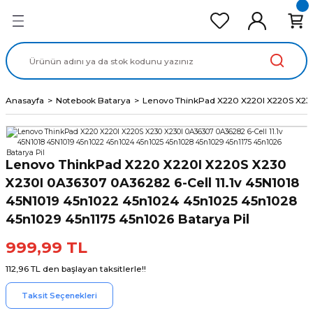
Geri Dön
Geri Dön
Geri Dön
Geri Dön
Geri Dön
cd Ekran Panel
Batarya
lavye
cd Data Kablo
Adaptör
Anasayfa
Notebook Batarya
Lenovo ThinkPad X220 X220I X220S X230 
Lenovo ThinkPad X220 X220I X220S X230
X230I 0A36307 0A36282 6-Cell 11.1v 45N1018
45N1019 45n1022 45n1024 45n1025 45n1028
45n1029 45n1175 45n1026 Batarya Pil
999,99 TL
112,96 TL den başlayan taksitlerle!!
Taksit Seçenekleri