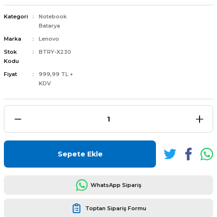
Kategori
Notebook
Batarya
Marka
Lenovo
Stok
BTRY-X230
L
ENS
Kodu
Fiyat
999,99 TL +
KDV
L
Sepete Ekle
WhatsApp Sipariş
L
Toptan Sipariş Formu