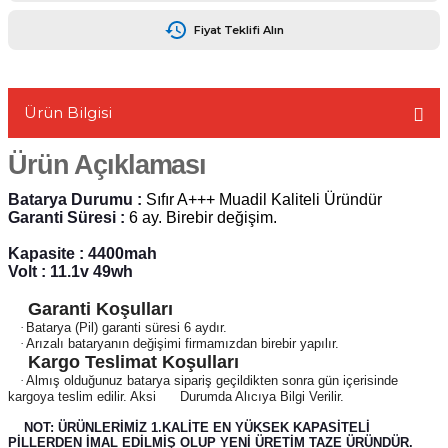
Fiyat Teklifi Alın
Ürün Bilgisi
L
Ürün Açıklaması
Batarya Durumu :
Sıfır A+++ Muadil Kaliteli Üründür
Garanti Süresi :
6 ay. Birebir değişim.
Kapasite : 4400mah
Volt : 11.1v 49wh
Garanti Koşulları
·
Batarya (Pil) garanti süresi 6 aydır.
·
Arızalı bataryanın değişimi firmamızdan birebir yapılır.
Kargo Teslimat Koşulları
·
Almış olduğunuz batarya sipariş geçildikten sonra gün içerisinde
kargoya teslim edilir. Aksi
Durumda Alıcıya Bilgi Verilir.
NOT: ÜRÜNLERİMİZ 1.KALİTE EN YÜKSEK KAPASİTELİ
PİLLERDEN İMAL EDİLMİŞ OLUP YENİ ÜRETİM TAZE ÜRÜNDÜR.