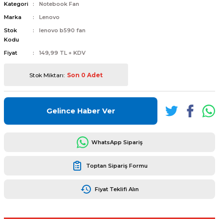
Kategori
Notebook Fan
Marka
Lenovo
Stok
lenovo b590 fan
Kodu
Fiyat
149,99 TL + KDV
L
ENS
Stok Miktarı:
Son 0 Adet
Gelince Haber Ver
L
WhatsApp Sipariş
Toptan Sipariş Formu
Fiyat Teklifi Alın
L