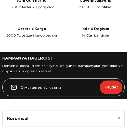
Aynı Gün Kargo
Güvenli Alışveriş
16:00’a kadar ki siparişlerde
256 Bit SSL sertifikası
Ürün resmi kalitesiz, bozuk veya görüntülenemiyor.
Ürün açıklamasında eksik bilgiler bulunuyor.
Ürün bilgilerinde hatalar bulunuyor.
Ücretsiz Kargo
İade & Değişim
Ürün fiyatı diğer sitelerden daha pahalı.
5000 TL ve üzeri kargo bedava
14 Gün içerisinde
Bu ürüne benzer farklı alternatifler olmalı.
KAMPANYA HABERCİSİ
Hemen e-posta listemize kayıt ol, en güncel kampanyalar, yenilikler ve
duyuruları ilk öğrenen sen ol.
Gönder
Kaydet
Kurumsal