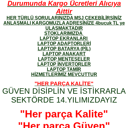
Durumunda Kargo Ücretleri Alıcıya
Aittir
HER TÜRLÜ SORULARINIZDA MSJ ÇEKEBİLİRSİNİZ
ANLAŞMALI KARGOMUZLA ADRESİNİZE 4buçuk TL ye
ULAŞMAKTADIR
STOKLARIMIZDA
LAPTOP EKRANLARI
LAPTOP ADAPTORLERİ
LAPTOP BATARYA (PİL)
LAPTOP ANAKART
LAPTOP MENTEŞELER
LAPTOP İNVERTORLER
LAPTOP TAMİR
HİZMETLERİMİZ MEVCUTTUR
"HER PARÇA KALİTE"
GÜVEN DİSİPLİN VE İSTİKRARLA
SEKTÖRDE 14.YILIMIZDAYIZ
"Her parça Kalite"
"Her parça Güven"