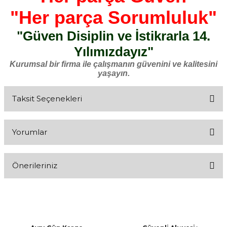
"Her parça Sorumluluk"
"Güven Disiplin ve İstikrarla 14.
Yılımızdayız"
Kurumsal bir firma ile çalışmanın güvenini ve kalitesini
yaşayın.
Taksit Seçenekleri
Yorumlar
Önerileriniz
Bu ürüne ilk yorumu siz yapın!
Bu ürünün fiyat bilgisi, resim, ürün açıklamalarında ve diğer
konularda yetersiz gördüğünüz noktaları öneri formunu kullanarak
Yorum Yaz
tarafımıza iletebilirsiniz.
Görüş ve önerileriniz için teşekkür ederiz.