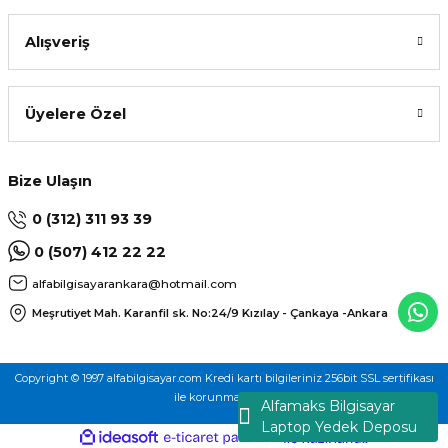
Alışveriş
Üyelere Özel
Bize Ulaşın
0 (312) 311 93 39
0 (507) 412 22 22
alfabilgisayarankara@hotmail.com
Meşrutiyet Mah. Karanfil sk. No:24/9
Kızılay - Çankaya -Ankara
Copyright © 1997 alfabilgisayar.com Kredi kartı bilgileriniz 256bit SSL sertifikası
ile korunmaktadır.
Alfamaks Bilgisayar
Laptop Yedek Deposu
ideasoft
ile
e-