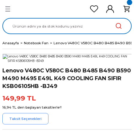
Geri Dön
Geri Dön
Geri Dön
Geri Dön
Geri Dön
cd Ekran Panel
Batarya
lavye
cd Data Kablo
Adaptör
Anasayfa
Notebook Fan
Lenovo V480C V580C B480 B485 B490 B590
Lenovo V480C V580C B480 B485 B490 B590
M490 M495 E49L K49 COOLING FAN SIFIR
KSB06105HB -BJ49
149,99 TL
16,94 TL den başlayan taksitlerle!!
Taksit Seçenekleri