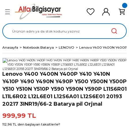
Geri Dön
Geri Dön
Geri Dön
Geri Dön
Geri Dön
cd Ekran Panel
Batarya
lavye
cd Data Kablo
Adaptör
Anasayfa
Notebook Batarya
LENOVO
Lenovo Y400 Y400N Y400P Y4
Lenovo Y400 Y400N Y400P Y410 Y410N
Y410P Y490 Y490N Y490P Y500 Y500N Y500P
Y510 Y510N Y510P Y590 Y590N Y590P L11S6R01
L11L6R02 L12L6E01 L12S6A01 L12S6E01 20193
20217 3INR19/66-2 Batarya pil Orjınal
999,99 TL
112,96 TL den başlayan taksitlerle!!