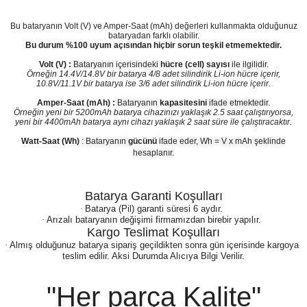
Bu bataryanın Volt (V) ve Amper-Saat (mAh) değerleri kullanmakta olduğunuz
bataryadan farklı olabilir.
Bu durum %100 uyum açısından hiçbir sorun teşkil etmemektedir.
Volt (V) :
Bataryanın içerisindeki
hücre (cell) sayısı
ile ilgilidir.
Örneğin 14.4V/14.8V bir batarya 4/8 adet silindirik Li-ion hücre içerir,
10.8V/11.1V bir batarya ise 3/6 adet silindirik Li-ion hücre içerir.
Amper-Saat (mAh) :
Bataryanın
kapasitesini
ifade etmektedir.
Örneğin yeni bir 5200mAh batarya cihazınızı yaklaşık 2.5 saat çalıştırıyorsa,
yeni bir 4400mAh batarya aynı cihazı yaklaşık 2 saat süre ile çalıştıracaktır.
Watt-Saat (Wh)
: Bataryanın
gücünü
ifade eder, Wh = V x mAh şeklinde
hesaplanır.
Batarya Garanti Koşulları
·
Batarya (Pil) garanti süresi 6 aydır.
·
Arızalı bataryanın değişimi firmamızdan birebir yapılır.
Kargo Teslimat Koşulları
·
Almış olduğunuz batarya sipariş geçildikten sonra gün içerisinde kargoya
teslim edilir. Aksi Durumda Alıcıya Bilgi Verilir.
"Her parça Kalite"