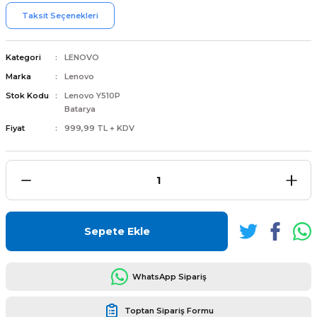
Taksit Seçenekleri
Kategori
LENOVO
Marka
Lenovo
L
ENS
Stok Kodu
Lenovo Y510P
Batarya
Fiyat
999,99 TL + KDV
L
Sepete Ekle
WhatsApp Sipariş
L
Toptan Sipariş Formu