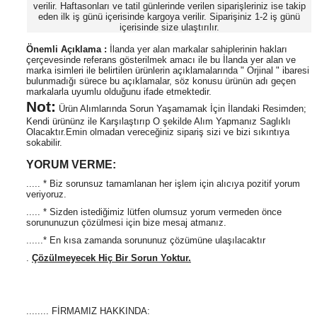
verilir. Haftasonları ve tatil günlerinde verilen siparişleriniz ise takip
eden ilk iş günü içerisinde kargoya verilir. Siparişiniz 1-2 iş günü
içerisinde size ulaştırılır.
Önemli Açıklama :
İlanda yer alan markalar sahiplerinin hakları
çerçevesinde referans gösterilmek amacı ile bu İlanda yer alan ve
marka isimleri ile belirtilen ürünlerin açıklamalarında " Orjinal " ibaresi
bulunmadığı sürece bu açıklamalar, söz konusu ürünün adı geçen
markalarla uyumlu olduğunu ifade etmektedir.
Not:
Ürün Alımlarında Sorun Yaşamamak İçin İlandaki Resimden;
Kendi ürününz ile Karşılaştırıp O şekilde Alım Yapmanız Saglıklı
Olacaktır.Emin olmadan vereceğiniz sipariş sizi ve bizi sıkıntıya
sokabilir.
YORUM VERME:
..... * Biz sorunsuz tamamlanan her işlem için alıcıya pozitif yorum
veriyoruz.
..... * Sizden istediğimiz lütfen olumsuz yorum vermeden önce
sorununuzun çözülmesi için bize mesaj atmanız.
......* En kısa zamanda sorununuz çözümüne ulaşılacaktır
.
Çözülmeyecek Hiç Bir Sorun Yoktur.
........ FİRMAMIZ HAKKINDA: