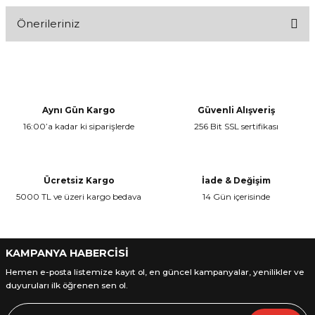
Önerileriniz
Bu ürüne ilk yorumu siz yapın!
Bu ürünün fiyat bilgisi, resim, ürün açıklamalarında ve diğer
konularda yetersiz gördüğünüz noktaları öneri formunu kullanarak
Yorum Yaz
tarafımıza iletebilirsiniz.
Görüş ve önerileriniz için teşekkür ederiz.
Aynı Gün Kargo
Güvenli Alışveriş
16:00’a kadar ki siparişlerde
256 Bit SSL sertifikası
Ürün resmi kalitesiz, bozuk veya görüntülenemiyor.
Ürün açıklamasında eksik bilgiler bulunuyor.
Ürün bilgilerinde hatalar bulunuyor.
Ücretsiz Kargo
İade & Değişim
Ürün fiyatı diğer sitelerden daha pahalı.
5000 TL ve üzeri kargo bedava
14 Gün içerisinde
Bu ürüne benzer farklı alternatifler olmalı.
KAMPANYA HABERCİSİ
Hemen e-posta listemize kayıt ol, en güncel kampanyalar, yenilikler ve
duyuruları ilk öğrenen sen ol.
Gönder