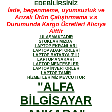
Notebook
Notebook
Notebook
EDEBİLİRSİNİZ
PC
PC
PC
PC
PC
PC
PC
PC
PC
›
›
›
›
›
›
›
›
›
İade, begenmeme, uyumsuzluk ve
Arızalı Ürün Çalıştırmama v.s
Durumunda Kargo Ücretleri Alıcıya
Aittir
ULAŞMAKTADIR
STOKLARIMIZDA
LAPTOP EKRANLARI
LAPTOP ADAPTORLERİ
LAPTOP BATARYA (PİL)
LAPTOP ANAKART
LAPTOP MENTEŞELER
LAPTOP İNVERTORLER
LAPTOP TAMİR
HİZMETLERİMİZ MEVCUTTUR
"ALFA
BİLGİSAYAR