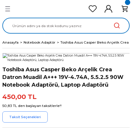
Geri Dön
Geri Dön
Geri Dön
Geri Dön
Geri Dön
cd Ekran Panel
Batarya
lavye
cd Data Kablo
Adaptör
Anasayfa
Notebook Adaptör
Toshiba Asus Casper Beko Arçelik Crea 
Toshiba Asus Casper Beko Arçelik Crea
Datron Muadil A+++ 19V-4.74A, 5.5.2.5 90W
Notebook Adaptörü, Laptop Adaptörü
450,00 TL
50,83 TL den başlayan taksitlerle!!
Taksit Seçenekleri