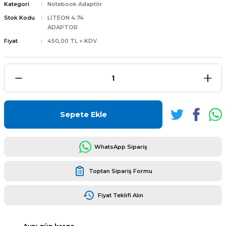
Kategori
Notebook Adaptör
Stok Kodu
LİTEON 4.74
ADAPTOR
Fiyat
450,00 TL + KDV
L
ENS
Sepete Ekle
L
WhatsApp Sipariş
Toptan Sipariş Formu
Fiyat Teklifi Alın
L