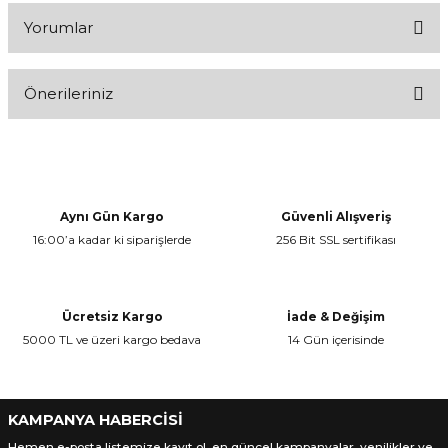
Yorumlar
Önerileriniz
Bu ürüne ilk yorumu siz yapın!
Bu ürünün fiyat bilgisi, resim, ürün açıklamalarında ve diğer
konularda yetersiz gördüğünüz noktaları öneri formunu kullanarak
Yorum Yaz
tarafımıza iletebilirsiniz.
Görüş ve önerileriniz için teşekkür ederiz.
Aynı Gün Kargo
Güvenli Alışveriş
16:00’a kadar ki siparişlerde
256 Bit SSL sertifikası
Ürün resmi kalitesiz, bozuk veya görüntülenemiyor.
Ürün açıklamasında eksik bilgiler bulunuyor.
Ürün bilgilerinde hatalar bulunuyor.
Ücretsiz Kargo
İade & Değişim
Ürün fiyatı diğer sitelerden daha pahalı.
5000 TL ve üzeri kargo bedava
14 Gün içerisinde
Bu ürüne benzer farklı alternatifler olmalı.
KAMPANYA HABERCİSİ
Hemen e-posta listemize kayıt ol, en güncel kampanyalar, yenilikler ve