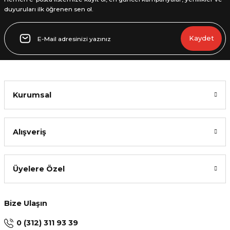
duyuruları ilk öğrenen sen ol.
Gönder
Kaydet
Kurumsal
Alışveriş
Üyelere Özel
Bize Ulaşın
0 (312) 311 93 39