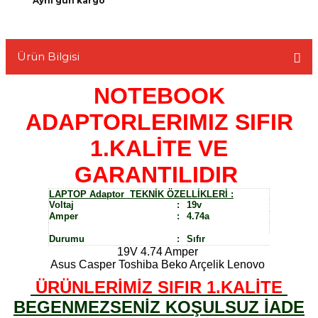
Aynı gün kargo
Ürün Bilgisi
L
NOTEBOOK
ADAPTORLERIMIZ SIFIR
1.KALİTE VE
GARANTILIDIR
LAPTOP Adaptor TEKNİK ÖZELLİKLERİ :
Voltaj
:
19v
Amper
:
4.74a
Durumu
:
Sıfır
19V 4.74 Amper
Asus Casper Toshiba Beko Arçelik Lenovo
HP
HP
HP
HP
HP
HP
HP
HP
HP
ÜRÜNLERİMİZ SIFIR 1.KALİTE
Pavilion
Pavilion
Pavilion
Pavilion
Pavilion
Pavilion
Pavilion
Pavilion
Pavilion
dv6-
dv6-
dv6-
dv6-
dv6-
dv6-
dv6-
dv6-
dv6-
3114et
3120et
3150st
3151st
BEGENMEZSENİZ KOŞULSUZ İADE
3310st
3320et
3320st
3340et
3340st
Entertainment
Entertainment
Entertainment
Entertainment
Entertainment
Entertainment
Entertainment
Entertainment
Entertainment
Notebook
Notebook
Notebook
Notebook
Notebook
Notebook