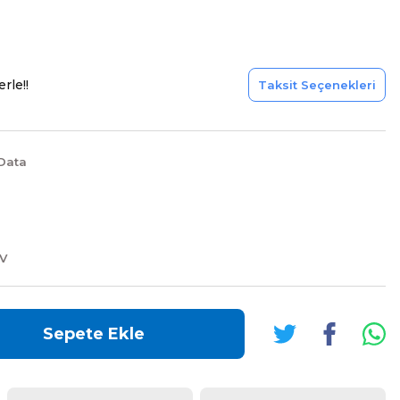
rle!!
Taksit Seçenekleri
Data
DV
Sepete Ekle