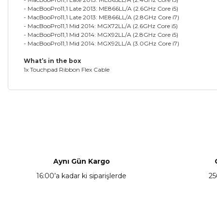
- MacBooPro11,1 Late 2013: ME866LL/A (2.6GHz Core i5)
- MacBooPro11,1 Late 2013: ME866LL/A (2.8GHz Core i7)
- MacBooPro11,1 Mid 2014: MGX72LL/A (2.6GHz Core i5)
- MacBooPro11,1 Mid 2014: MGX92LL/A (2.8GHz Core i5)
- MacBooPro11,1 Mid 2014: MGX92LL/A (3.0GHz Core i7)
What’s in the box
1x Touchpad Ribbon Flex Cable
Bu ürünün fiyat bilgisi, resim, ürün açıklamalarında ve diğer ko
Görüş ve önerileriniz için teşekkür ederiz.
Ürün resmi kalitesiz, bozuk veya görüntülenemiyor.
Ürün açıklamasında eksik bilgiler bulunuyor.
Aynı Gün Kargo
Ürün bilgilerinde hatalar bulunuyor.
16:00’a kadar ki siparişlerde
25
Ürün fiyatı diğer sitelerden daha pahalı.
Bu ürüne benzer farklı alternatifler olmalı.