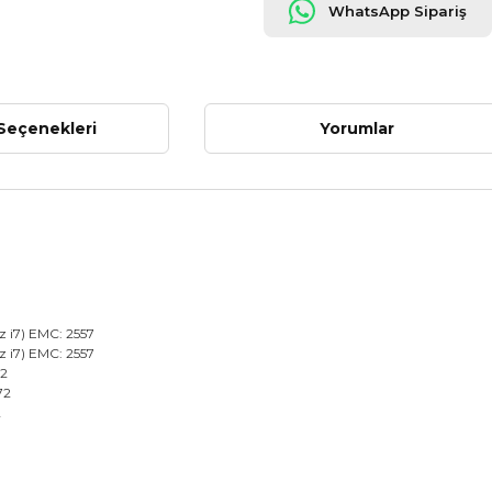
WhatsApp Sipariş
Seçenekleri
Yorumlar
z i7) EMC: 2557
z i7) EMC: 2557
72
72
2