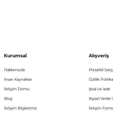
KAMPANYA HABERCİSİ
Hemen e-posta listemize kayıt ol, en güncel
kampanyalar, yenilikler ve duyuruları ilk öğrenen sen ol.
Kurumsal
Alışveriş
Hakkımızda
Mesafeli Satı
İnsan Kaynakları
Gizlilik Politika
İletişim Formu
İptal ve İade
Blog
Kişisel Veriler 
İletişim Bilgilerimiz
İletişim Form