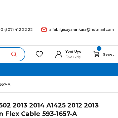
arişleriniz Aynı Gün Kargoda.
0 (507) 412 22 22
alfabilgisayarankara@hotmail.com
Yeni Üye
Sepet
Üye Girişi
657-A
02 2013 2014 A1425 2012 2013
 Flex Cable 593-1657-A