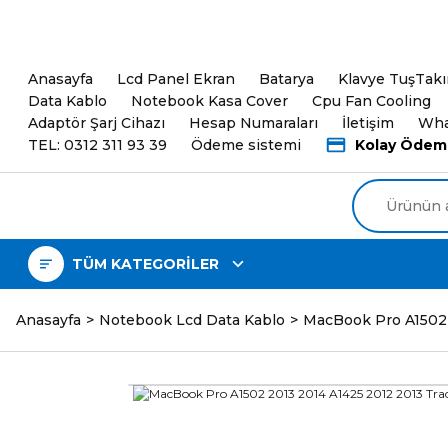
5000TL ve üzeri Alışveri
Anasayfa
Lcd Panel Ekran
Batarya
Klavye TuşTak
Data Kablo
Notebook Kasa Cover
Cpu Fan Cooling
Adaptör Şarj Cihazı
Hesap Numaraları
İletişim
Wha
TEL: 0312 311 93 39
Ödeme sistemi
Kolay Ödem
TÜM KATEGORİLER
Anasayfa
Notebook Lcd Data Kablo
MacBook Pro A1502 