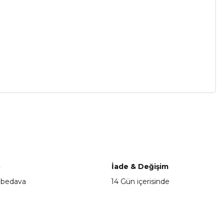
a iletebilirsiniz.
o
İade & Değişim
 bedava
14 Gün içerisinde