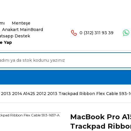
şlerinizde Ücretsiz Kargo. 16.00'a Kadar Olan Sip
ımı
Menteşe
Anakart MainBoard
0 (312) 311 93 39
tsapp Destek
e Yap
2013 2014 A1425 2012 2013 Trackpad Ribbon Flex Cable 593-1
MacBook Pro A15
Trackpad Ribbon