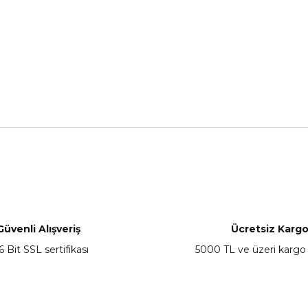
nularda yetersiz gördüğünüz noktaları öneri formunu kullanarak tarafımız
Bu ürüne ilk yorumu siz yapın!
Yorum Yaz
Güvenli Alışveriş
Ücretsiz Karg
6 Bit SSL sertifikası
5000 TL ve üzeri kargo