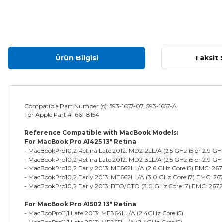
Ürün Bilgisi
Taksit 
Compatible Part Number (s): 593-1657-07, 593-1657-A
For Apple Part #: 661-8154
Reference Compatible with MacBook Models:
For MacBook Pro A1425 13" Retina
- MacBookPro10,2 Retina Late 2012: MD212LL/A (2.5 GHz i5 or 2.9 GH
- MacBookPro10,2 Retina Late 2012: MD213LL/A (2.5 GHz i5 or 2.9 GH
- MacBookPro10,2 Early 2013: ME662LL/A (2.6 GHz Core i5) EMC: 26
- MacBookPro10,2 Early 2013: ME662LL/A (3.0 GHz Core i7) EMC: 26
- MacBookPro10,2 Early 2013: BTO/CTO (3.0 GHz Core i7) EMC: 267
For MacBook Pro A1502 13" Retina
- MacBooPro11,1 Late 2013: ME864LL/A (2.4GHz Core i5)
- MacBooPro11,1 Late 2013: ME865LL/A (2.4GHz Core i5)