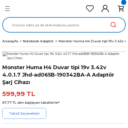
Geri Dön
Geri Dön
Geri Dön
Geri Dön
Geri Dön
cd Ekran Panel
Batarya
lavye
cd Data Kablo
Adaptör
Anasayfa
Notebook Adaptör
Monster Huma H4 Duvar tipi 19v 3.42v 4
Monster Huma H4 Duvar tipi 19v 3.42v
4.0.1.7 Jhd-ad065B-190342BA-A Adaptör
Şarj Cihazı
599,99 TL
67,77 TL den başlayan taksitlerle!!
Taksit Seçenekleri