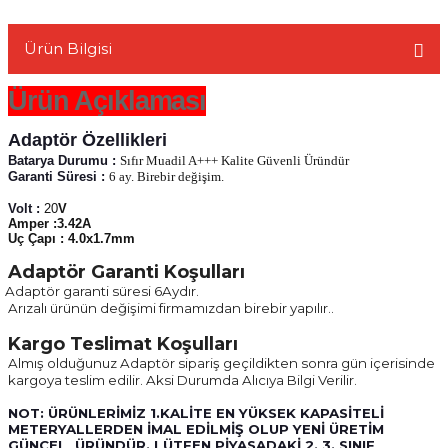
Ürün Bilgisi
Ürün Açıklaması
L
Adaptör Özellikleri
Batarya Durumu :
Sıfır Muadil A+++ Kalite Güvenli Üründür
Garanti Süresi :
6 ay. Birebir değişim.
Volt :
20
V
Amper :3.42A
Uç Çapı : 4.0x1.7mm
Adaptör Garanti Koşulları
Adaptör garanti süresi 6Aydır.
·
Arızalı ürünün değişimi firmamızdan birebir yapılır..
Kargo Teslimat Koşulları
Almış olduğunuz Adaptör sipariş geçildikten sonra gün içerisinde
·
kargoya teslim edilir. Aksi Durumda Alıcıya Bilgi Verilir.
NOT: ÜRÜNLERİMİZ 1.KALİTE EN YÜKSEK KAPASİTELİ
METERYALLERDEN İMAL EDİLMİŞ OLUP YENİ ÜRETİM
GÜNCEL ÜRÜNDÜR. LÜTFEN PİYASADAKİ 2. 3. SINIF