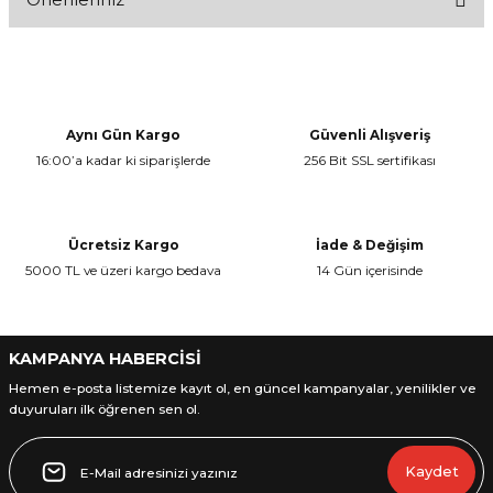
Bu ürüne ilk yorumu siz yapın!
Bu ürünün fiyat bilgisi, resim, ürün açıklamalarında ve diğer
konularda yetersiz gördüğünüz noktaları öneri formunu kullanarak
Yorum Yaz
tarafımıza iletebilirsiniz.
Görüş ve önerileriniz için teşekkür ederiz.
Aynı Gün Kargo
Güvenli Alışveriş
16:00’a kadar ki siparişlerde
256 Bit SSL sertifikası
Ürün resmi kalitesiz, bozuk veya görüntülenemiyor.
Ürün açıklamasında eksik bilgiler bulunuyor.
Ürün bilgilerinde hatalar bulunuyor.
Ücretsiz Kargo
İade & Değişim
Ürün fiyatı diğer sitelerden daha pahalı.
5000 TL ve üzeri kargo bedava
14 Gün içerisinde
Bu ürüne benzer farklı alternatifler olmalı.
KAMPANYA HABERCİSİ
Hemen e-posta listemize kayıt ol, en güncel kampanyalar, yenilikler ve
duyuruları ilk öğrenen sen ol.
Gönder
Kaydet