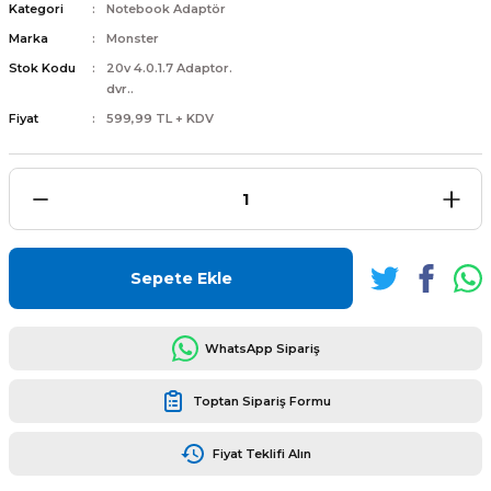
Kategori
Notebook Adaptör
Marka
Monster
Stok Kodu
20v 4.0.1.7 Adaptor.
dvr..
Fiyat
599,99 TL + KDV
L
ENS
Sepete Ekle
L
WhatsApp Sipariş
Toptan Sipariş Formu
Fiyat Teklifi Alın
L