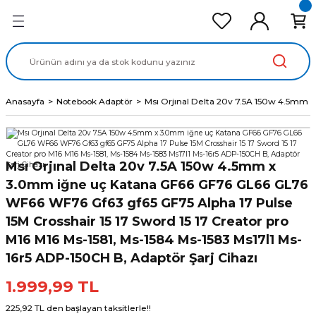
Geri Dön
Geri Dön
Geri Dön
Geri Dön
Geri Dön
cd Ekran Panel
Batarya
lavye
cd Data Kablo
Adaptör
Anasayfa
Notebook Adaptör
Msı Orjınal Delta 20v 7.5A 150w 4.5mm x
Msı Orjınal Delta 20v 7.5A 150w 4.5mm x
3.0mm iğne uç Katana GF66 GF76 GL66 GL76
WF66 WF76 Gf63 gf65 GF75 Alpha 17 Pulse
15M Crosshair 15 17 Sword 15 17 Creator pro
M16 M16 Ms-1581, Ms-1584 Ms-1583 Ms17l1 Ms-
16r5 ADP-150CH B, Adaptör Şarj Cihazı
1.999,99 TL
225,92 TL den başlayan taksitlerle!!