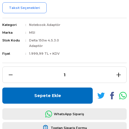
Taksit Seçenekleri
Kategori
Notebook Adaptör
Marka
MSI
L
ENS
Stok Kodu
Delta 150w 4.5.3.0
Adaptör
Fiyat
1.999,99 TL + KDV
L
Sepete Ekle
WhatsApp Sipariş
L
Toptan Sipariş Formu