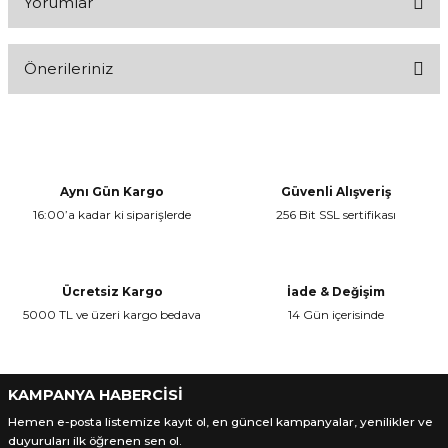
Yorumlar
Önerileriniz
Bu ürüne ilk yorumu siz yapın!
Bu ürünün fiyat bilgisi, resim, ürün açıklamalarında ve diğer
konularda yetersiz gördüğünüz noktaları öneri formunu kullanarak
Yorum Yaz
tarafımıza iletebilirsiniz.
Görüş ve önerileriniz için teşekkür ederiz.
Aynı Gün Kargo
Güvenli Alışveriş
16:00’a kadar ki siparişlerde
256 Bit SSL sertifikası
Ürün resmi kalitesiz, bozuk veya görüntülenemiyor.
Ürün açıklamasında eksik bilgiler bulunuyor.
Ürün bilgilerinde hatalar bulunuyor.
Ücretsiz Kargo
İade & Değişim
Ürün fiyatı diğer sitelerden daha pahalı.
5000 TL ve üzeri kargo bedava
14 Gün içerisinde
Bu ürüne benzer farklı alternatifler olmalı.
KAMPANYA HABERCİSİ
Hemen e-posta listemize kayıt ol, en güncel kampanyalar, yenilikler ve
duyuruları ilk öğrenen sen ol.