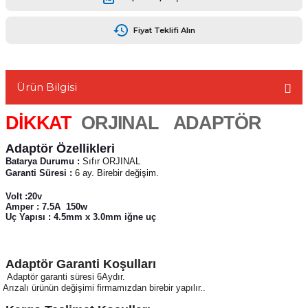
Fiyat Teklifi Alın
L
Ürün Bilgisi
DİKKAT
ORJINAL ADAPTÖR
Adaptör Özellikleri
Batarya Durumu :
Sıfır ORJINAL
Garanti Süresi :
6 ay. Birebir değişim.
Volt :20v
Amper : 7.5A 150w
Uç Yapısı : 4.5mm x 3.0mm iğne uç
Adaptör Garanti Koşulları
Adaptör garanti süresi 6Aydır.
Arızalı ürünün değişimi firmamızdan birebir yapılır..