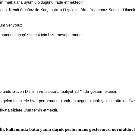
n markalarla uyumlu olduğunu ifade etmektedir.
; Kendi ürününz ile Karşılaştırıp O şekilde Alım Yapmanız Saglıklı Olacaktır.
rum veriyoruz.
 sorununuzun çözülmesi için bize mesaj atmanız.
öründe Güven Disiplin ve İstikrarla faaliyet 23 Yıldır göstermektedir.
en gelen taleplerle fiyat performans olarak en uygun olacak şekilde sürekli düze
iyata sizlere ürün temin etmektir.
. İlk kullanımda bataryanın düşük performans göstermesi normaldir.