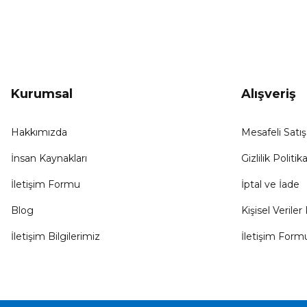
kampanyalar, yenilikler ve duyuruları ilk öğrenen sen ol.
Kurumsal
Alışveriş
Hakkımızda
Mesafeli Satı
İnsan Kaynakları
Gizlilik Politika
İletişim Formu
İptal ve İade
Blog
Kişisel Veriler 
İletişim Bilgilerimiz
İletişim Form