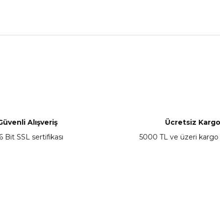
nularda yetersiz gördüğünüz noktaları öneri formunu kullanarak tarafımız
Bu ürüne ilk yorumu siz yapın!
Yorum Yaz
Güvenli Alışveriş
Ücretsiz Karg
6 Bit SSL sertifikası
5000 TL ve üzeri kargo
Gönder