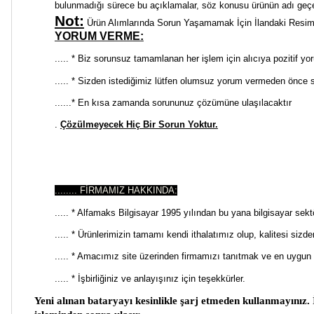
bulunmadığı sürece bu açıklamalar, söz konusu ürünün adı geçe
Not:
Ürün Alımlarında Sorun Yaşamamak İçin İlandaki Resimden
YORUM VERME:
..... * Biz sorunsuz tamamlanan her işlem için alıcıya pozitif yo
..... * Sizden istediğimiz lütfen olumsuz yorum vermeden önce
......* En kısa zamanda sorununuz çözümüne ulaşılacaktır
.
Çözülmeyecek Hiç Bir Sorun Yoktur.
........ FİRMAMIZ HAKKINDA:
..... * Alfamaks Bilgisayar 1995 yılından bu yana bilgisayar sekt
..... * Ürünlerimizin tamamı kendi ithalatımız olup, kalitesi sizd
..... * Amacımız site üzerinden firmamızı tanıtmak ve en uygun f
..... * İşbirliğiniz ve anlayışınız için teşekkürler.
Yeni alınan bataryayı kesinlikle şarj etmeden kullanmayınız