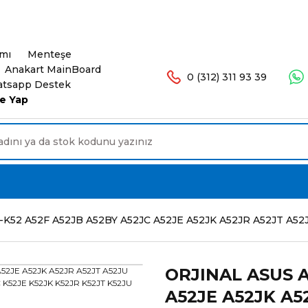
şlerinizde Ücretsiz Kargo. 16.00'a Kadar Olan Sip
ımı
Menteşe
Anakart MainBoard
0 (312) 311 93 39
tsapp Destek
e Yap
K52 A52F A52JB A52BY A52JC A52JE A52JK A52JR A52JT A52J
ORJINAL ASUS A
A52JE A52JK A5