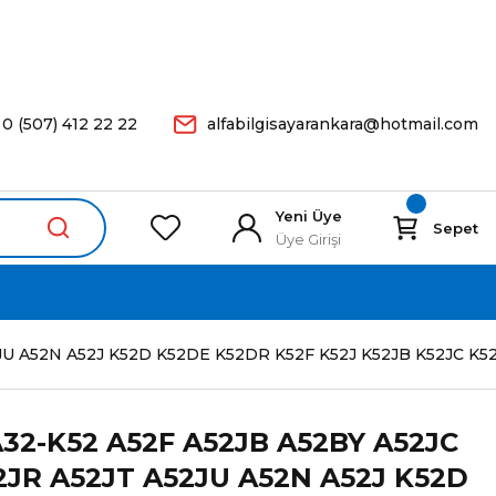
arişleriniz Aynı Gün Kargoda.
0 (507) 412 22 22
alfabilgisayarankara@hotmail.com
Yeni Üye
Sepet
Üye Girişi
U A52N A52J K52D K52DE K52DR K52F K52J K52JB K52JC K52J
32-K52 A52F A52JB A52BY A52JC
2JR A52JT A52JU A52N A52J K52D