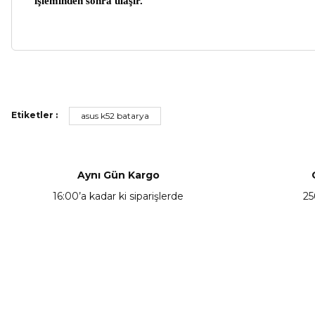
işleminden sonra ulaşır.
Bu ürünün fiyat bilgisi, resim, ürün açıklamalarında ve diğer ko
Görüş ve önerileriniz için teşekkür ederiz.
Etiketler :
asus k52 batarya
Ürün resmi kalitesiz, bozuk veya görüntülenemiyor.
Ürün açıklamasında eksik bilgiler bulunuyor.
Ürün bilgilerinde hatalar bulunuyor.
Aynı Gün Kargo
Ürün fiyatı diğer sitelerden daha pahalı.
16:00’a kadar ki siparişlerde
25
Bu ürüne benzer farklı alternatifler olmalı.
KAMPANYA HABERCİSİ
Hemen e-posta listemize kayıt ol, en güncel