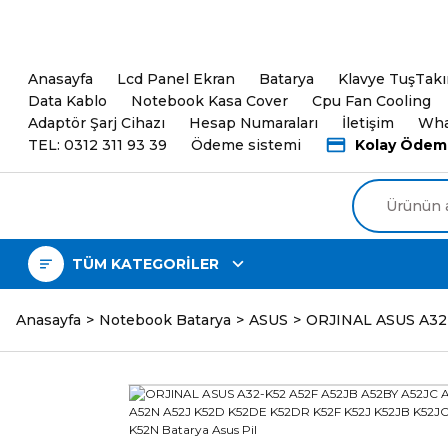
5000TL ve üzeri Alışveri
Anasayfa
Lcd Panel Ekran
Batarya
Klavye TuşTak
Data Kablo
Notebook Kasa Cover
Cpu Fan Cooling
Adaptör Şarj Cihazı
Hesap Numaraları
İletişim
Wha
TEL: 0312 311 93 39
Ödeme sistemi
Kolay Ödem
TÜM KATEGORİLER
Anasayfa
Notebook Batarya
ASUS
ORJINAL ASUS A32-