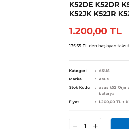
K52DE K52DR K5
K52JK K52JR K52
1.200,00 TL
135,55 TL den başlayan taksitl
Kategori
ASUS
Marka
Asus
Stok Kodu
asus k52 Orjın
batarya
Fiyat
1.200,00 TL + 