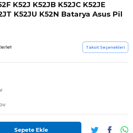
2F K52J K52JB K52JC K52JE
JT K52JU K52N Batarya Asus Pil
erle!!
Taksit Seçenekleri
al
KDV
Sepete Ekle