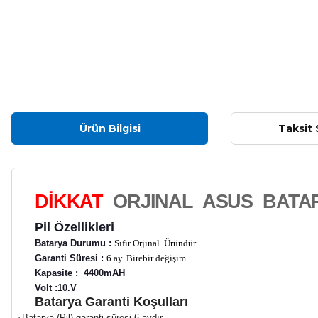
Ürün Bilgisi
Taksit 
DİKKAT
ORJINAL ASUS BATAR
Pil Özellikleri
Batarya Durumu :
Sıfır Orjınal Üründür
Garanti Süresi :
6 ay. Birebir değişim.
Kapasite : 4400mAH
Volt :10.V
Batarya Garanti Koşulları
·
Batarya (Pil) garanti süresi 6 aydır.