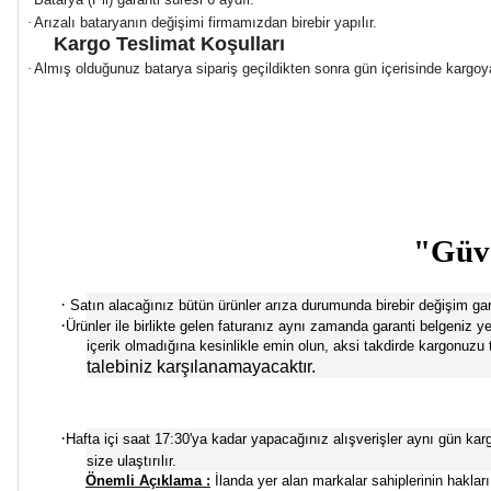
·
Arızalı bataryanın değişimi firmamızdan birebir yapılır.
Kargo Teslimat Koşulları
·
Almış olduğunuz batarya sipariş geçildikten sonra gün içerisinde kargoya t
"Güve
·
Satın alacağınız bütün ürünler arıza durumunda birebir değişim garan
·
Ürünler ile birlikte gelen faturanız aynı zamanda garanti belgeni
içerik olmadığına kesinlikle emin olun, aksi takdirde kargonuzu
talebiniz karşılanamayacaktır.
·
Hafta içi saat 17:30'ya kadar yapacağınız alışverişler aynı gün kargoya
size ulaştırılır.
Önemli Açıklama :
İlanda yer alan markalar sahiplerinin hakları