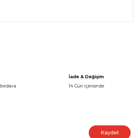
a iletebilirsiniz.
o
İade & Değişim
 bedava
14 Gün içerisinde
Kaydet