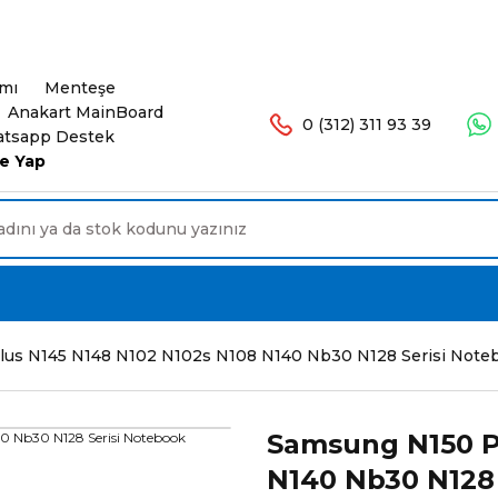
şlerinizde Ücretsiz Kargo. 16.00'a Kadar Olan Sip
ımı
Menteşe
Anakart MainBoard
0 (312) 311 93 39
tsapp Destek
e Yap
us N145 N148 N102 N102s N108 N140 Nb30 N128 Serisi Note
Samsung N150 P
N140 Nb30 N128 