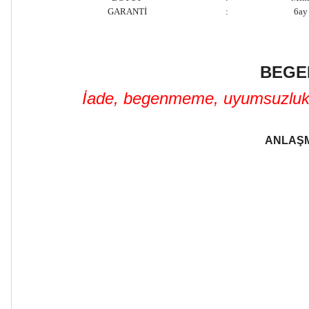
GARANTİ
:
6ay
BEGE
İade, begenmeme, uyumsuzluk ve
ANLAŞM