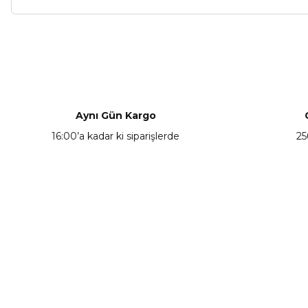
Bu ürünün fiyat bilgisi, resim, ürün açıklamalarında ve diğer ko
Görüş ve önerileriniz için teşekkür ederiz.
Ürün Hk.
Ürün resmi kalitesiz, bozuk veya görüntülenemiyor.
Ürün açıklamasında eksik bilgiler bulunuyor.
Aynı Gün Kargo
Merhabalar fiyatta indirim yaparmısınız, Birde ürün stoklarınız da v
Ürün bilgilerinde hatalar bulunuyor.
16:00’a kadar ki siparişlerde
25
Recep AVCI | 20/06/2020
Ürün fiyatı diğer sitelerden daha pahalı.
Bu ürüne benzer farklı alternatifler olmalı.
Yorum Yaz
KAMPANYA HABERCİSİ
Hemen e-posta listemize kayıt ol, en güncel
kampanyalar, yenilikler ve duyuruları ilk öğrenen sen ol.