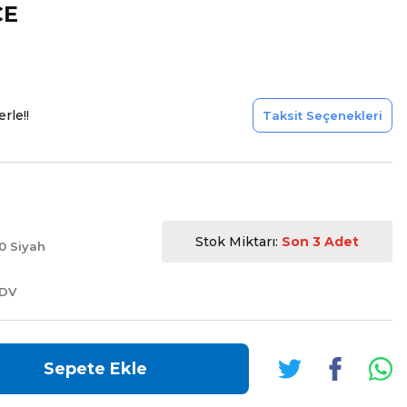
ÇE
rle!!
Taksit Seçenekleri
Stok Miktarı:
Son 3 Adet
0 Siyah
KDV
Sepete Ekle