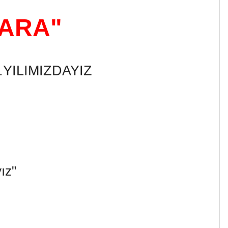
KARA"
YILIMIZDAYIZ
ız"