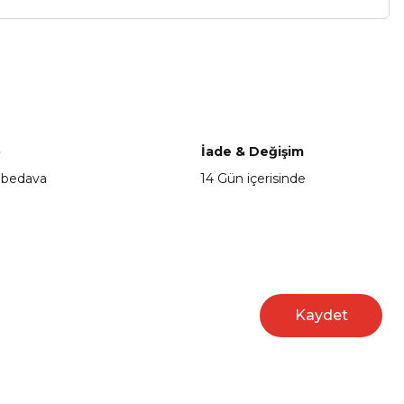
a iletebilirsiniz.
o
İade & Değişim
 bedava
14 Gün içerisinde
Kaydet