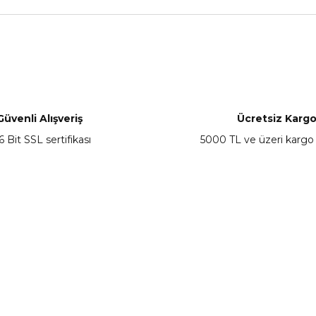
nularda yetersiz gördüğünüz noktaları öneri formunu kullanarak tarafımız
Güvenli Alışveriş
Ücretsiz Karg
ar mı?
6 Bit SSL sertifikası
5000 TL ve üzeri kargo
Gönder