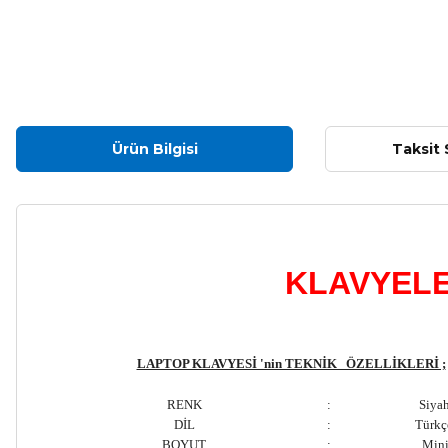
Ürün Bilgisi
Taksit 
KLAVYELE
LAPTOP KLAVYESİ 'nin TEKNİK ÖZELLİKLERİ ;
RENK
:
Siya
DİL
:
Türk
BOYUT
:
Min