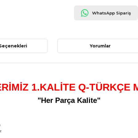
WhatsApp Sipariş
Seçenekleri
Yorumlar
RİMİZ 1.KALİTE Q-TÜRKÇE 
"Her Parça Kalite"
h
çe
i