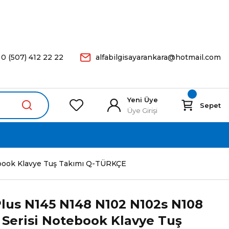
arişleriniz Aynı Gün Kargoda.
0 (507) 412 22 22
alfabilgisayarankara@hotmail.com
Yeni Üye
Sepet
Üye Girişi
book Klavye Tuş Takımı Q-TÜRKÇE
lus N145 N148 N102 N102s N108
Serisi Notebook Klavye Tuş