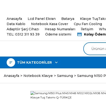
5000TL ve üzeri Alışveri
Anasayfa
Lcd Panel Ekran
Batarya
Klavye TuşTak
Data Kablo
Notebook Kasa Cover
Cpu Fan Cooling
Adaptör Şarj Cihazı
Hesap Numaraları
İletişim
Wha
TEL: 0312 311 93 39
Ödeme sistemi
Kolay Ödem
TÜM KATEGORİLER
Anasayfa
Notebook Klavye
Samsung
Samsung N150 Pl