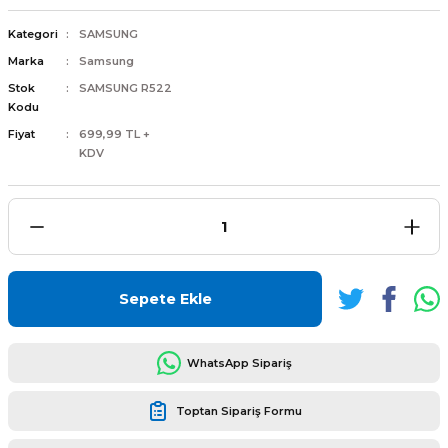
Kategori
SAMSUNG
Marka
Samsung
Stok
SAMSUNG R522
Kodu
L
ENS
Fiyat
699,99 TL +
KDV
L
Sepete Ekle
WhatsApp Sipariş
Toptan Sipariş Formu
L