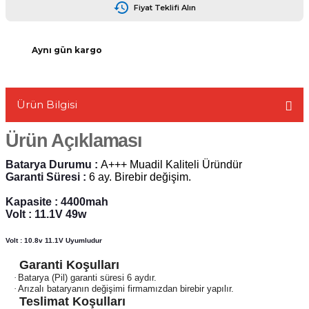
Fiyat Teklifi Alın
Aynı gün kargo
L
Ürün Bilgisi
Ürün Açıklaması
Batarya Durumu :
A+++ Muadil Kaliteli Üründür
Garanti Süresi :
6 ay. Birebir değişim.
Kapasite : 4400mah
Volt : 11.1V 49w
Volt : 10.8v 11.1V Uyumludur
Garanti Koşulları
·
Batarya (Pil) garanti süresi 6 aydır.
·
Arızalı bataryanın değişimi firmamızdan birebir yapılır.
Teslimat Koşulları