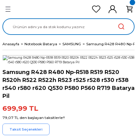
Geri Dön
Geri Dön
Geri Dön
Geri Dön
Geri Dön
cd Ekran Panel
Batarya
lavye
cd Data Kablo
Adaptör
Anasayfa
Notebook Batarya
SAMSUNG
Samsung R428 R480 Np-R518
Samsung R428 R480 Np-R518 R519 R520
R520h R522 R522h R523 r525 r528 r530 r538
r540 r580 r620 Q530 P580 P560 R719 Batarya
Pil
699,99 TL
79,07 TL den başlayan taksitlerle!!
Taksit Seçenekleri