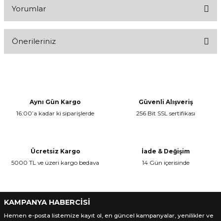
Yorumlar
Önerileriniz
Bu ürüne ilk yorumu siz yapın!
Bu ürünün fiyat bilgisi, resim, ürün açıklamalarında ve diğer
konularda yetersiz gördüğünüz noktaları öneri formunu kullanarak
Yorum Yaz
tarafımıza iletebilirsiniz.
Görüş ve önerileriniz için teşekkür ederiz.
Aynı Gün Kargo
Güvenli Alışveriş
16:00’a kadar ki siparişlerde
256 Bit SSL sertifikası
Ürün resmi kalitesiz, bozuk veya görüntülenemiyor.
Ürün açıklamasında eksik bilgiler bulunuyor.
Ürün bilgilerinde hatalar bulunuyor.
Ücretsiz Kargo
İade & Değişim
Ürün fiyatı diğer sitelerden daha pahalı.
5000 TL ve üzeri kargo bedava
14 Gün içerisinde
Bu ürüne benzer farklı alternatifler olmalı.
KAMPANYA HABERCİSİ
Hemen e-posta listemize kayıt ol, en güncel kampanyalar, yenilikler ve