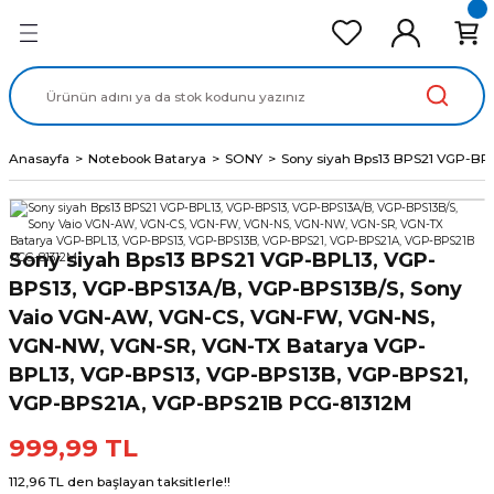
Geri Dön
Geri Dön
Geri Dön
Geri Dön
Geri Dön
cd Ekran Panel
Batarya
lavye
cd Data Kablo
Adaptör
Anasayfa
Notebook Batarya
SONY
Sony siyah Bps13 BPS21 VGP-B
Sony siyah Bps13 BPS21 VGP-BPL13, VGP-
BPS13, VGP-BPS13A/B, VGP-BPS13B/S, Sony
Vaio VGN-AW, VGN-CS, VGN-FW, VGN-NS,
VGN-NW, VGN-SR, VGN-TX Batarya VGP-
BPL13, VGP-BPS13, VGP-BPS13B, VGP-BPS21,
VGP-BPS21A, VGP-BPS21B PCG-81312M
999,99 TL
112,96 TL den başlayan taksitlerle!!