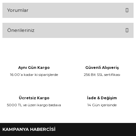
Yorumlar
Önerileriniz
Bu ürüne ilk yorumu siz yapın!
Bu ürünün fiyat bilgisi, resim, ürün açıklamalarında ve diğer
konularda yetersiz gördüğünüz noktaları öneri formunu kullanarak
Yorum Yaz
tarafımıza iletebilirsiniz.
Görüş ve önerileriniz için teşekkür ederiz.
Aynı Gün Kargo
Güvenli Alışveriş
16:00’a kadar ki siparişlerde
256 Bit SSL sertifikası
Ürün resmi kalitesiz, bozuk veya görüntülenemiyor.
Ürün açıklamasında eksik bilgiler bulunuyor.
Ürün bilgilerinde hatalar bulunuyor.
Ücretsiz Kargo
İade & Değişim
Ürün fiyatı diğer sitelerden daha pahalı.
5000 TL ve üzeri kargo bedava
14 Gün içerisinde
Bu ürüne benzer farklı alternatifler olmalı.
KAMPANYA HABERCİSİ