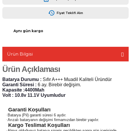
Fiyat Teklifi Alın
Aynı gün kargo
L
Ürün Bilgisi
Ürün Açıklaması
Batarya Durumu :
Sıfır A+++ Muadil Kaliteli Üründür
Garanti Süresi :
6 ay. Birebir değişim.
Kapasite :4400Mah
Volt : 10.8v 11.1V Uyumludur
Garanti Koşulları
·
Batarya (Pil) garanti süresi 6 aydır.
·
Arızalı bataryanın değişimi firmamızdan birebir yapılır.
Kargo Teslimat Koşulları
·
Almış olduğunuz batarya sipariş geçildikten sonra gün içerisinde