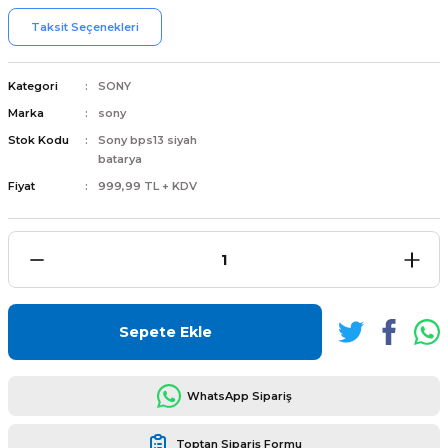
Taksit Seçenekleri
Kategori
SONY
Marka
sony
L
ENS
Stok Kodu
Sony bps13 siyah
batarya
Fiyat
999,99 TL + KDV
L
Sepete Ekle
WhatsApp Sipariş
L
Toptan Sipariş Formu