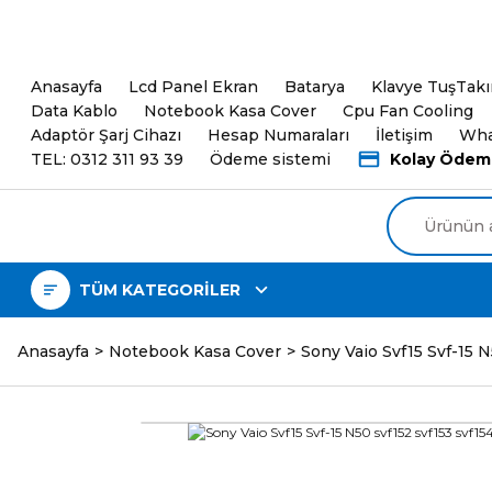
5000TL ve üzeri Alışveri
Anasayfa
Lcd Panel Ekran
Batarya
Klavye TuşTak
Data Kablo
Notebook Kasa Cover
Cpu Fan Cooling
Adaptör Şarj Cihazı
Hesap Numaraları
İletişim
Wha
TEL: 0312 311 93 39
Ödeme sistemi
Kolay Ödem
TÜM KATEGORİLER
Anasayfa
Notebook Kasa Cover
Sony Vaio Svf15 Svf-15 N