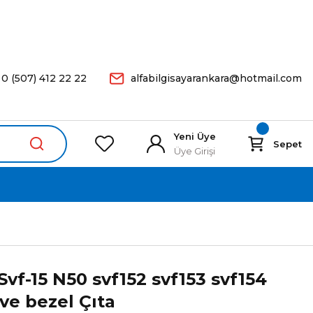
arişleriniz Aynı Gün Kargoda.
0 (507) 412 22 22
alfabilgisayarankara@hotmail.com
Yeni Üye
Sepet
Üye Girişi
Svf-15 N50 svf152 svf153 svf154
ve bezel Çıta