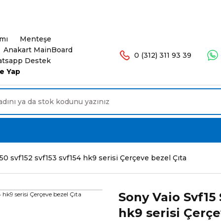
şlerinizde Ücretsiz Kargo. 16.00'a Kadar Olan Sip
ımı
Menteşe
Anakart MainBoard
0 (312) 311 93 39
tsapp Destek
e Yap
50 svf152 svf153 svf154 hk9 serisi Çerçeve bezel Çıta
Sony Vaio Svf15 
hk9 serisi Çerçe