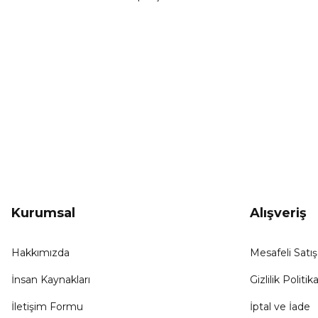
Ürün fiyatı diğer sitelerden daha pahalı.
Bu ürüne benzer farklı alternatifler olmalı.
KAMPANYA HABERCİSİ
Hemen e-posta listemize kayıt ol, en güncel
kampanyalar, yenilikler ve duyuruları ilk öğrenen sen ol.
Kurumsal
Alışveriş
Hakkımızda
Mesafeli Satı
İnsan Kaynakları
Gizlilik Politika
İletişim Formu
İptal ve İade