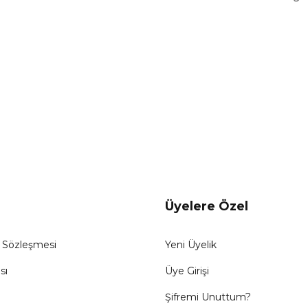
Gönder
Üyelere Özel
ş Sözleşmesi
Yeni Üyelik
sı
Üye Girişi
Şifremi Unuttum?