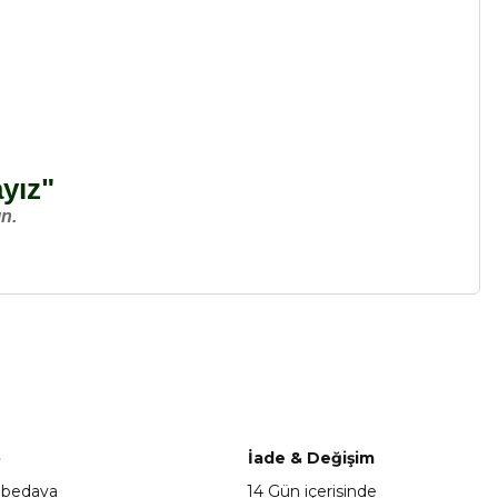
ayız"
n.
a iletebilirsiniz.
o
İade & Değişim
 bedava
14 Gün içerisinde