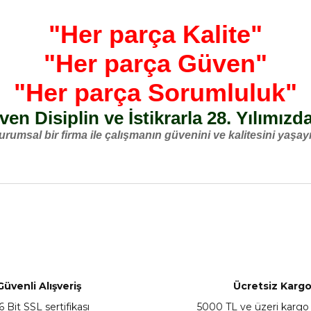
"Her parça Kalite"
"Her parça Güven"
"Her parça Sorumluluk"
en Disiplin ve İstikrarla 28. Yılımızd
urumsal bir firma ile çalışmanın güvenini ve kalitesini yaşayı
nularda yetersiz gördüğünüz noktaları öneri formunu kullanarak tarafımız
Bu ürüne ilk yorumu siz yapın!
Yorum Yaz
Güvenli Alışveriş
Ücretsiz Karg
6 Bit SSL sertifikası
5000 TL ve üzeri kargo