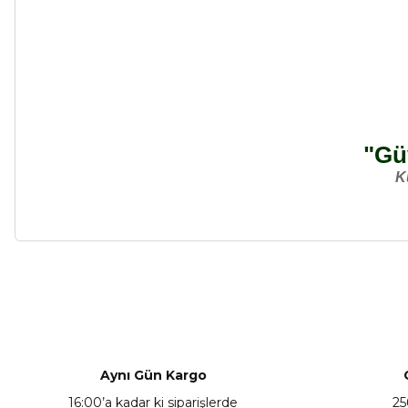
"Güv
K
Bu ürünün fiyat bilgisi, resim, ürün açıklamalarında ve diğer ko
Görüş ve önerileriniz için teşekkür ederiz.
Ürün resmi kalitesiz, bozuk veya görüntülenemiyor.
Ürün açıklamasında eksik bilgiler bulunuyor.
Aynı Gün Kargo
Ürün bilgilerinde hatalar bulunuyor.
16:00’a kadar ki siparişlerde
25