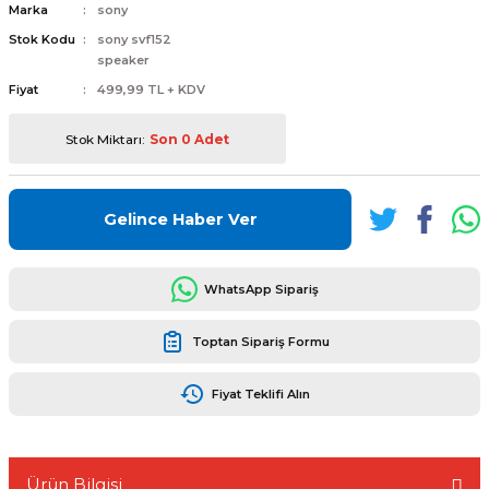
Marka
sony
Stok Kodu
sony svf152
speaker
Fiyat
499,99 TL + KDV
L
ENS
Stok Miktarı:
Son 0 Adet
Gelince Haber Ver
WhatsApp Sipariş
L
Toptan Sipariş Formu
Fiyat Teklifi Alın
L
Ürün Bilgisi