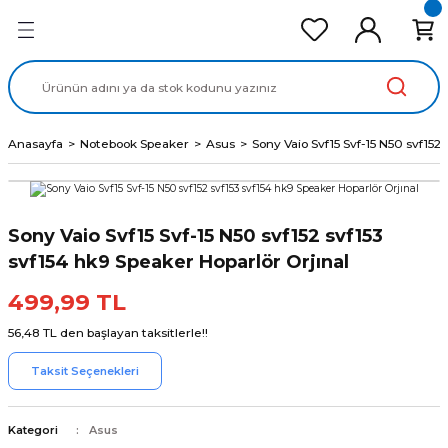
Geri Dön
Geri Dön
Geri Dön
Geri Dön
Geri Dön
cd Ekran Panel
Batarya
lavye
cd Data Kablo
Adaptör
Anasayfa
Notebook Speaker
Asus
Sony Vaio Svf15 Svf-15 N50 svf152
Sony Vaio Svf15 Svf-15 N50 svf152 svf153
svf154 hk9 Speaker Hoparlör Orjınal
499,99 TL
56,48 TL den başlayan taksitlerle!!
Taksit Seçenekleri
Kategori
Asus