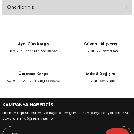
Önerileriniz
Bu ürüne ilk yorumu siz yapın!
Bu ürünün fiyat bilgisi, resim, ürün açıklamalarında ve diğer
konularda yetersiz gördüğünüz noktaları öneri formunu kullanarak
Yorum Yaz
tarafımıza iletebilirsiniz.
Görüş ve önerileriniz için teşekkür ederiz.
Aynı Gün Kargo
Güvenli Alışveriş
16:00’a kadar ki siparişlerde
256 Bit SSL sertifikası
Ürün resmi kalitesiz, bozuk veya görüntülenemiyor.
Ürün açıklamasında eksik bilgiler bulunuyor.
Ürün bilgilerinde hatalar bulunuyor.
Ücretsiz Kargo
İade & Değişim
Ürün fiyatı diğer sitelerden daha pahalı.
5000 TL ve üzeri kargo bedava
14 Gün içerisinde
Bu ürüne benzer farklı alternatifler olmalı.
KAMPANYA HABERCİSİ
Hemen e-posta listemize kayıt ol, en güncel kampanyalar, yenilikler ve
duyuruları ilk öğrenen sen ol.
Gönder