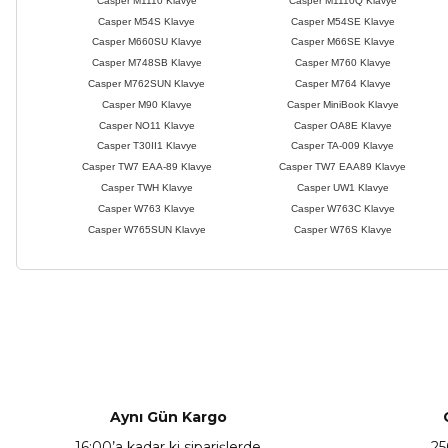
Casper M1110 Klavye
Casper M1110Q Klavye
Casper M54S Klavye
Casper M54SE Klavye
Casper M660SU Klavye
Casper M66SE Klavye
Casper M748SB Klavye
Casper M760 Klavye
Casper M762SUN Klavye
Casper M764 Klavye
Casper M90 Klavye
Casper MiniBook Klavye
Casper NO11 Klavye
Casper OA8E Klavye
Casper T30II1 Klavye
Casper TA-009 Klavye
Casper TW7 EAA-89 Klavye
Casper TW7 EAA89 Klavye
Casper TWH Klavye
Casper UW1 Klavye
Casper W763 Klavye
Casper W763C Klavye
Casper W765SUN Klavye
Casper W76S Klavye
Bu ürünün fiyat bilgisi, resim, ürün açıklamalarında ve diğer ko
Görüş ve önerileriniz için teşekkür ederiz.
Ürün resmi kalitesiz, bozuk veya görüntülenemiyor.
Ürün açıklamasında eksik bilgiler bulunuyor.
Aynı Gün Kargo
Ürün bilgilerinde hatalar bulunuyor.
16:00’a kadar ki siparişlerde
25