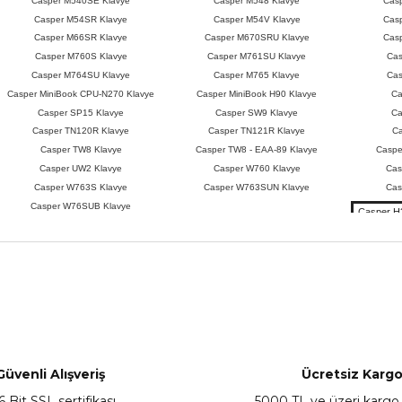
Casper M540SE Klavye
Casper M548 Klavye
Cas
Casper M54SR Klavye
Casper M54V Klavye
Cas
Casper M66SR Klavye
Casper M670SRU Klavye
Cas
Casper M760S Klavye
Casper M761SU Klavye
Cas
Casper M764SU Klavye
Casper M765 Klavye
Cas
Casper MiniBook CPU-N270 Klavye
Casper MiniBook H90 Klavye
Ca
Casper SP15 Klavye
Casper SW9 Klavye
Ca
Casper TN120R Klavye
Casper TN121R Klavye
Ca
Casper TW8 Klavye
Casper TW8 - EAA-89 Klavye
Caspe
Casper UW2 Klavye
Casper W760 Klavye
Cas
Casper W763S Klavye
Casper W763SUN Klavye
Cas
Casper W76SUB Klavye
Casper H
Açıklama 
nularda yetersiz gördüğünüz noktaları öneri formunu kullanarak tarafımız
Bu ürüne ilk yorumu siz yapın!
Yorum Yaz
Güvenli Alışveriş
Ücretsiz Karg
6 Bit SSL sertifikası
5000 TL ve üzeri kargo