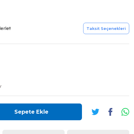
erle!!
Taksit Seçenekleri
V
Sepete Ekle