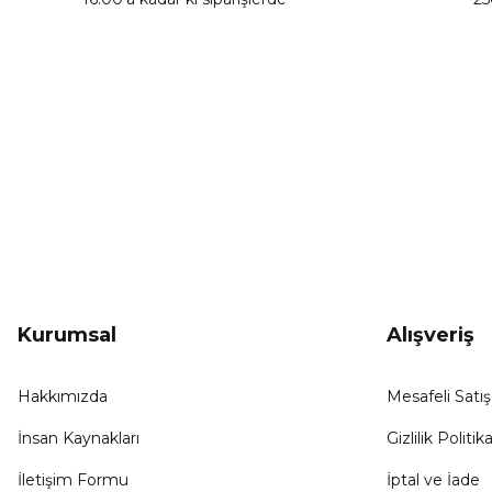
Ürün fiyatı diğer sitelerden daha pahalı.
Bu ürüne benzer farklı alternatifler olmalı.
KAMPANYA HABERCİSİ
Hemen e-posta listemize kayıt ol, en güncel
kampanyalar, yenilikler ve duyuruları ilk öğrenen sen ol.
Kurumsal
Alışveriş
Hakkımızda
Mesafeli Satı
İnsan Kaynakları
Gizlilik Politika
İletişim Formu
İptal ve İade