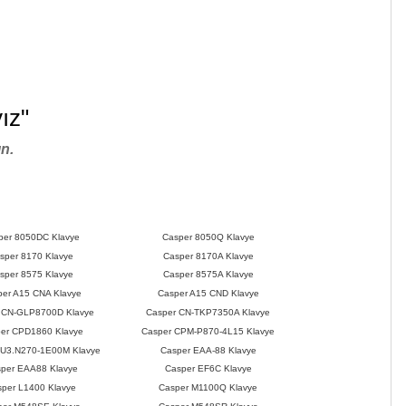
ız"
n.
per 8050DC Klavye
Casper 8050Q Klavye
sper 8170 Klavye
Casper 8170A Klavye
sper 8575 Klavye
Casper 8575A Klavye
er A15 CNA Klavye
Casper A15 CND Klavye
 CN-GLP8700D Klavye
Casper CN-TKP7350A Klavye
er CPD1860 Klavye
Casper CPM-P870-4L15 Klavye
CU3.N270-1E00M Klavye
Casper EAA-88 Klavye
per EAA88 Klavye
Casper EF6C Klavye
per L1400 Klavye
Casper M1100Q Klavye