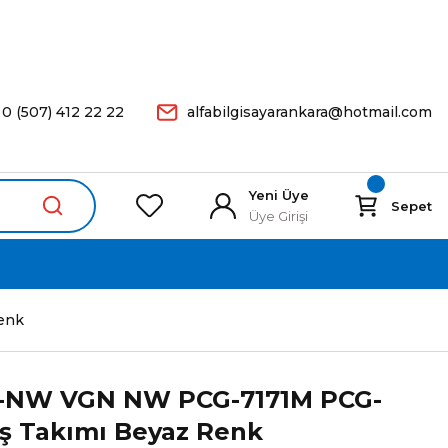
arişleriniz Aynı Gün Kargoda.
0 (507) 412 22 22
alfabilgisayarankara@hotmail.com
Yeni Üye
Sepet
Üye Girişi
enk
-NW VGN NW PCG-7171M PCG-
ş Takımı Beyaz Renk