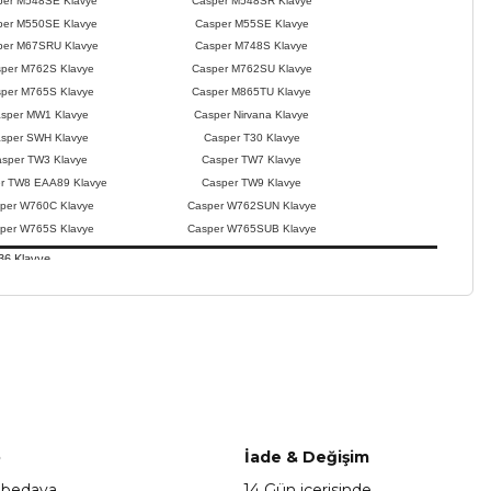
per M548SE Klavye
Casper M548SR Klavye
per M550SE Klavye
Casper M55SE Klavye
per M67SRU Klavye
Casper M748S Klavye
per M762S Klavye
Casper M762SU Klavye
per M765S Klavye
Casper M865TU Klavye
sper MW1 Klavye
Casper Nirvana Klavye
sper SWH Klavye
Casper T30 Klavye
sper TW3 Klavye
Casper TW7 Klavye
r TW8 EAA89 Klavye
Casper TW9 Klavye
per W760C Klavye
Casper W762SUN Klavye
per W765S Klavye
Casper W765SUB Klavye
36 Klavye
1
a iletebilirsiniz.
o
İade & Değişim
 bedava
14 Gün içerisinde