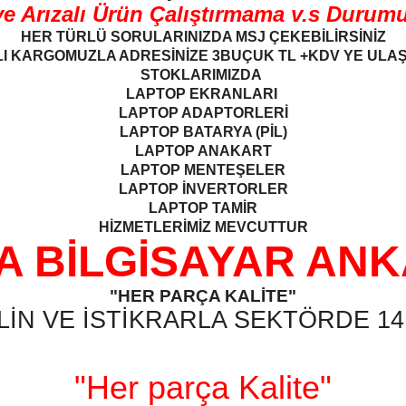
Arızalı Ürün Çalıştırmama v.s Durumund
HER TÜRLÜ SORULARINIZDA MSJ ÇEKEBİLİRSİNİZ
I KARGOMUZLA ADRESİNİZE 3BUÇUK TL +KDV YE ULA
STOKLARIMIZDA
LAPTOP EKRANLARI
LAPTOP ADAPTORLERİ
LAPTOP BATARYA (PİL)
LAPTOP ANAKART
LAPTOP MENTEŞELER
LAPTOP İNVERTORLER
LAPTOP TAMİR
HİZMETLERİMİZ MEVCUTTUR
A BİLGİSAYAR AN
"HER PARÇA KALİTE"
LİN VE İSTİKRARLA SEKTÖRDE 14.
"Her parça Kalite"