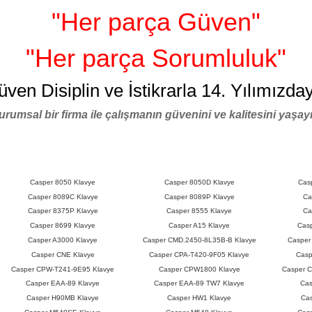
"Her parça Güven"
"Her parça Sorumluluk"
üven Disiplin ve İstikrarla 14. Yılımızday
urumsal bir firma ile çalışmanın güvenini ve kalitesini yaşayı
Casper 8050 Klavye
Casper 8050D Klavye
Cas
Casper 8089C Klavye
Casper 8089P Klavye
Ca
Casper 8375P Klavye
Casper 8555 Klavye
Ca
Casper 8699 Klavye
Casper A15 Klavye
Casp
Casper A3000 Klavye
Casper CMD.2450-8L35B-B Klavye
Casper
Casper CNE Klavye
Casper CPA-T420-9F05 Klavye
Casp
Casper CPW-T241-9E95 Klavye
Casper CPW1800 Klavye
Casper 
Casper EAA-89 Klavye
Casper EAA-89 TW7 Klavye
Cas
Casper H90MB Klavye
Casper HW1 Klavye
Cas