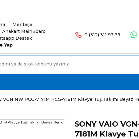
şlerinizde Ücretsiz Kargo. 16.00'a Kadar Olan Sip
ımı
Menteşe
Anakart MainBoard
0 (312) 311 93 39
tsapp Destek
e Yap
VGN NW PCG-7171M PCG-7181M Klavye Tuş Takımı Beyaz R
SONY VAIO VGN
7181M Klavye Tu