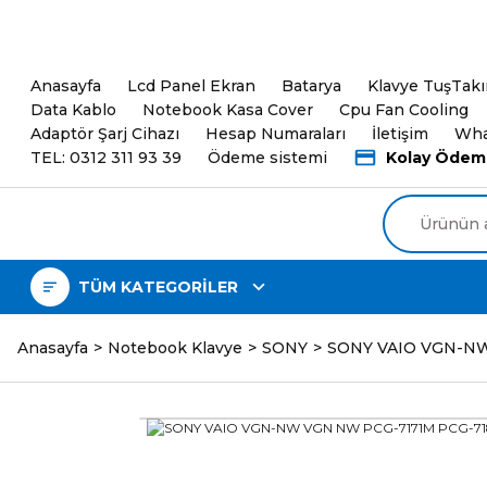
5000TL ve üzeri Alışveri
Anasayfa
Lcd Panel Ekran
Batarya
Klavye TuşTak
Data Kablo
Notebook Kasa Cover
Cpu Fan Cooling
Adaptör Şarj Cihazı
Hesap Numaraları
İletişim
Wha
TEL: 0312 311 93 39
Ödeme sistemi
Kolay Ödem
TÜM KATEGORİLER
Anasayfa
Notebook Klavye
SONY
SONY VAIO VGN-NW 