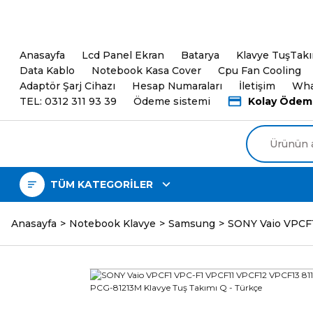
5000TL ve üzeri Alışveri
Anasayfa
Lcd Panel Ekran
Batarya
Klavye TuşTak
Data Kablo
Notebook Kasa Cover
Cpu Fan Cooling
Adaptör Şarj Cihazı
Hesap Numaraları
İletişim
Wha
TEL: 0312 311 93 39
Ödeme sistemi
Kolay Ödem
TÜM KATEGORİLER
Anasayfa
Notebook Klavye
Samsung
SONY Vaio VPCF1