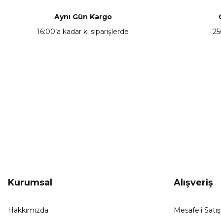
Ürün açıklamasında eksik bilgiler bulunuyor.
Aynı Gün Kargo
Ürün bilgilerinde hatalar bulunuyor.
16:00’a kadar ki siparişlerde
25
Ürün fiyatı diğer sitelerden daha pahalı.
Bu ürüne benzer farklı alternatifler olmalı.
KAMPANYA HABERCİSİ
Hemen e-posta listemize kayıt ol, en güncel
kampanyalar, yenilikler ve duyuruları ilk öğrenen sen ol.
Kurumsal
Alışveriş
Hakkımızda
Mesafeli Satı