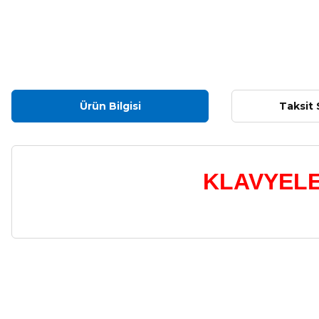
Ürün Bilgisi
Taksit 
KLAVYELE
Bu ürünün fiyat bilgisi, resim, ürün açıklamalarında ve diğer ko
Görüş ve önerileriniz için teşekkür ederiz.
Ürün resmi kalitesiz, bozuk veya görüntülenemiyor.