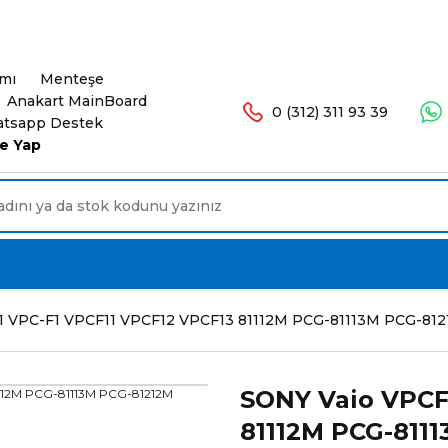
şlerinizde Ücretsiz Kargo. 16.00'a Kadar Olan Sip
ımı
Menteşe
Anakart MainBoard
0 (312) 311 93 39
tsapp Destek
e Yap
 VPC-F1 VPCF11 VPCF12 VPCF13 81112M PCG-81113M PCG-8121
SONY Vaio VPCF
81112M PCG-811