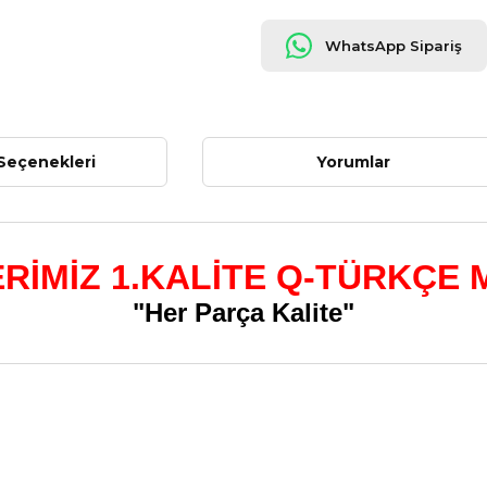
WhatsApp Sipariş
Seçenekleri
Yorumlar
RİMİZ 1.KALİTE Q-TÜRKÇE 
"Her Parça Kalite"
nularda yetersiz gördüğünüz noktaları öneri formunu kullanarak tarafımız
Bu ürüne ilk yorumu siz yapın!