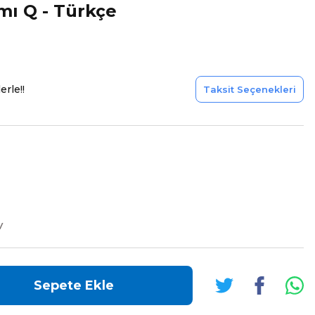
mı Q - Türkçe
erle!!
Taksit Seçenekleri
V
Sepete Ekle