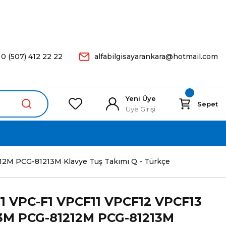
arişleriniz Aynı Gün Kargoda.
0 (507) 412 22 22
alfabilgisayarankara@hotmail.com
Yeni Üye
Sepet
Üye Girişi
2M PCG-81213M Klavye Tuş Takımı Q - Türkçe
1 VPC-F1 VPCF11 VPCF12 VPCF13
13M PCG-81212M PCG-81213M