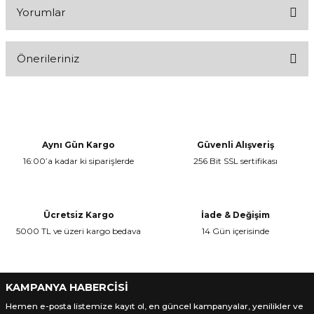
Yorumlar
Önerileriniz
Bu ürüne ilk yorumu siz yapın!
Bu ürünün fiyat bilgisi, resim, ürün açıklamalarında ve diğer
konularda yetersiz gördüğünüz noktaları öneri formunu kullanarak
Yorum Yaz
tarafımıza iletebilirsiniz.
Görüş ve önerileriniz için teşekkür ederiz.
Aynı Gün Kargo
Güvenli Alışveriş
16:00’a kadar ki siparişlerde
256 Bit SSL sertifikası
Ürün resmi kalitesiz, bozuk veya görüntülenemiyor.
Ürün açıklamasında eksik bilgiler bulunuyor.
Ürün bilgilerinde hatalar bulunuyor.
Ücretsiz Kargo
İade & Değişim
Ürün fiyatı diğer sitelerden daha pahalı.
5000 TL ve üzeri kargo bedava
14 Gün içerisinde
Bu ürüne benzer farklı alternatifler olmalı.
KAMPANYA HABERCİSİ
Hemen e-posta listemize kayıt ol, en güncel kampanyalar, yenilikler ve