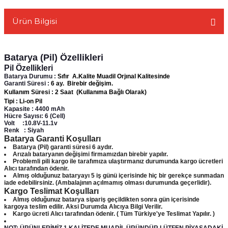
Ürün Bilgisi
Batarya (Pil) Özellikleri
L
Pil Özellikleri
Batarya Durumu :
Sıfır A.Kalite Muadil Orjınal Kalitesinde
Garanti Süresi :
6 ay. Birebir değişim.
Kullanım Süresi :
2 Saat (Kullanıma Bağlı Olarak)
Tipi :
Li-on Pil
Kapasite : 4400 mAh
Hücre Sayısı:
6 (Cell)
Volt :10.8V-11.1v
Renk : Siyah
Batarya Garanti Koşulları
Batarya (Pil) garanti süresi 6 aydır.
Arızalı bataryanın değişimi firmamızdan birebir yapılır.
Problemli pili kargo ile tarafımıza ulaştırmanız durumunda kargo ücretleri
Alıcı tarafından ödenir.
Almış olduğunuz bataryayı 5 iş günü içerisinde hiç bir gerekçe sunmadan
iade edebilirsiniz. (Ambalajının açılmamış olması durumunda geçerlidir).
Kargo Teslimat Koşulları
Almış olduğunuz batarya sipariş geçildikten sonra gün içerisinde
kargoya teslim edilir. Aksi Durumda Alıcıya Bilgi Verilir.
Kargo ücreti
Alıcı
tarafından ödenir.
( Tüm Türkiye'ye Teslimat Yapılır. )