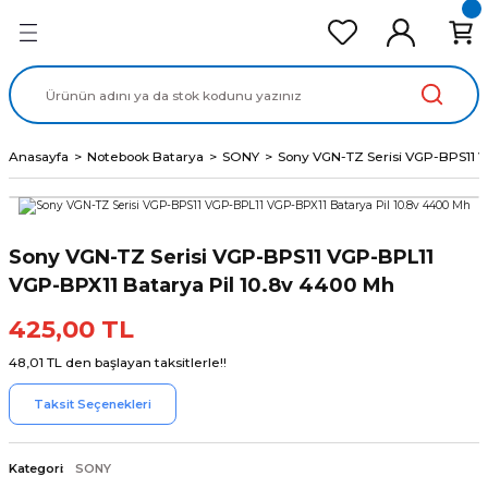
Geri Dön
Geri Dön
Geri Dön
Geri Dön
Geri Dön
cd Ekran Panel
Batarya
lavye
cd Data Kablo
Adaptör
Anasayfa
Notebook Batarya
SONY
Sony VGN-TZ Serisi VGP-BPS11 
Sony VGN-TZ Serisi VGP-BPS11 VGP-BPL11
VGP-BPX11 Batarya Pil 10.8v 4400 Mh
425,00 TL
48,01 TL den başlayan taksitlerle!!
Taksit Seçenekleri
Kategori
SONY