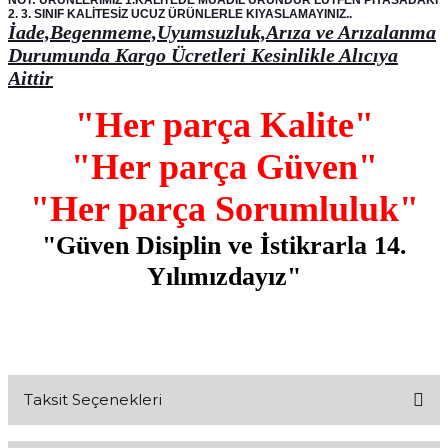
NOT: ÜRÜNLERİMİZ 1.KALİTEDE MUADİL ÜRÜNDÜR LÜTFEN PİYASADAKİ
2. 3. SINIF KALİTESİZ UCUZ ÜRÜNLERLE KIYASLAMAYINIZ..
İade,Begenmeme,Uyumsuzluk,Arıza ve Arızalanma
Durumunda Kargo Ücretleri Kesinlikle Alıcıya
Aittir
"Her parça Kalite"
"Her parça Güven"
"Her parça Sorumluluk"
"Güven Disiplin ve İstikrarla 14.
Yılımızdayız"
Taksit Seçenekleri