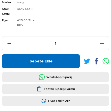
Marka
sony
Stok
sony bps11
Kodu
Fiyat
425,00 TL +
KDV
L
ENS
Sepete Ekle
L
WhatsApp Sipariş
Toptan Sipariş Formu
Fiyat Teklifi Alın
L