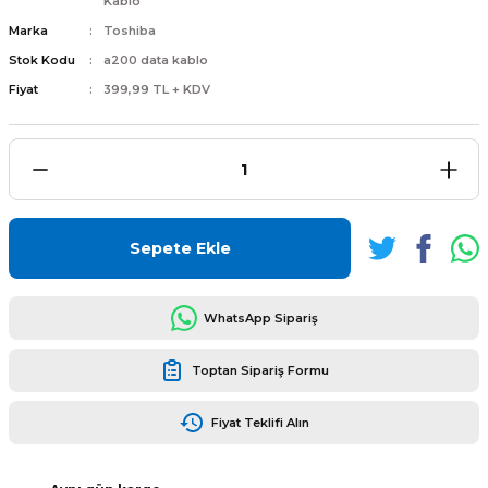
Kablo
Marka
Toshiba
Stok Kodu
a200 data kablo
Fiyat
399,99 TL + KDV
L
ENS
Sepete Ekle
L
WhatsApp Sipariş
Toptan Sipariş Formu
Fiyat Teklifi Alın
L