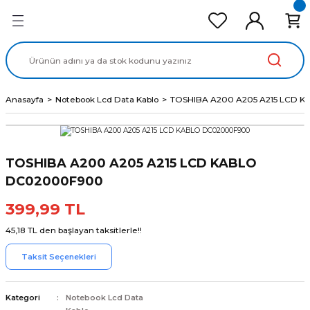
Geri Dön
Geri Dön
Geri Dön
Geri Dön
Geri Dön
cd Ekran Panel
Batarya
lavye
cd Data Kablo
Adaptör
Anasayfa
Notebook Lcd Data Kablo
TOSHIBA A200 A205 A215 LCD 
TOSHIBA A200 A205 A215 LCD KABLO
DC02000F900
399,99 TL
45,18 TL den başlayan taksitlerle!!
Taksit Seçenekleri
Kategori
Notebook Lcd Data