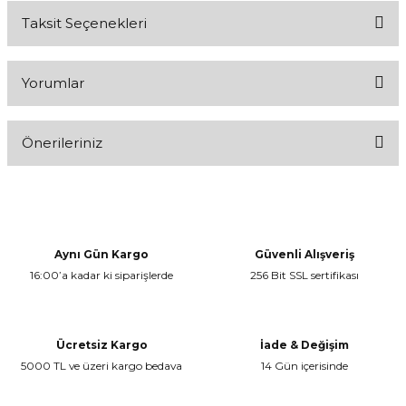
Taksit Seçenekleri
Yorumlar
Önerileriniz
Bu ürüne ilk yorumu siz yapın!
Bu ürünün fiyat bilgisi, resim, ürün açıklamalarında ve diğer
konularda yetersiz gördüğünüz noktaları öneri formunu kullanarak
Yorum Yaz
tarafımıza iletebilirsiniz.
Görüş ve önerileriniz için teşekkür ederiz.
Aynı Gün Kargo
Güvenli Alışveriş
16:00’a kadar ki siparişlerde
256 Bit SSL sertifikası
Ürün resmi kalitesiz, bozuk veya görüntülenemiyor.
Ürün açıklamasında eksik bilgiler bulunuyor.
Ürün bilgilerinde hatalar bulunuyor.
Ücretsiz Kargo
İade & Değişim
Ürün fiyatı diğer sitelerden daha pahalı.
5000 TL ve üzeri kargo bedava
14 Gün içerisinde
Bu ürüne benzer farklı alternatifler olmalı.