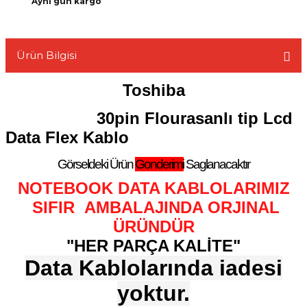
Aynı gün kargo
Ürün Bilgisi
L
Toshiba
30pin Flourasanlı tip Lcd
Data Flex Kablo
Görseldeki Ürün
Gonderimi
Saglanacaktır
NOTEBOOK DATA KABLOLARIMIZ
SIFIR AMBALAJINDA ORJINAL
ÜRÜNDÜR
"HER PARÇA KALİTE"
Data Kablolarında iadesi
yoktur.