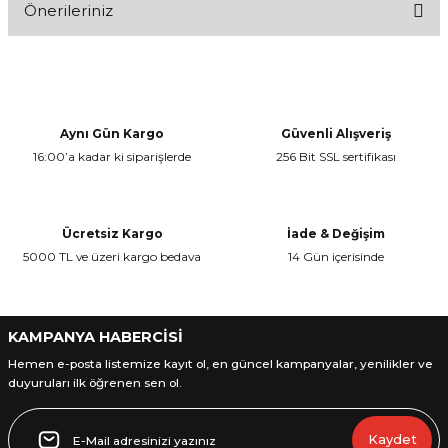
Önerileriniz
Bu ürüne ilk yorumu siz yapın!
Bu ürünün fiyat bilgisi, resim, ürün açıklamalarında ve diğer
konularda yetersiz gördüğünüz noktaları öneri formunu kullanarak
Yorum Yaz
tarafımıza iletebilirsiniz.
Görüş ve önerileriniz için teşekkür ederiz.
Aynı Gün Kargo
Güvenli Alışveriş
16:00’a kadar ki siparişlerde
256 Bit SSL sertifikası
Ürün resmi kalitesiz, bozuk veya görüntülenemiyor.
Ürün açıklamasında eksik bilgiler bulunuyor.
Ürün bilgilerinde hatalar bulunuyor.
Ücretsiz Kargo
İade & Değişim
Ürün fiyatı diğer sitelerden daha pahalı.
5000 TL ve üzeri kargo bedava
14 Gün içerisinde
Bu ürüne benzer farklı alternatifler olmalı.
KAMPANYA HABERCİSİ
Hemen e-posta listemize kayıt ol, en güncel kampanyalar, yenilikler ve
duyuruları ilk öğrenen sen ol.
Gönder
Kaydet