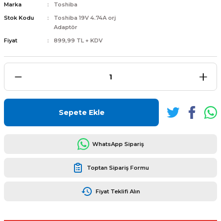
Marka
Toshiba
Stok Kodu
Toshiba 19V 4.74A orj
Adaptör
Fiyat
899,99 TL + KDV
L
ENS
Sepete Ekle
L
WhatsApp Sipariş
Toptan Sipariş Formu
Fiyat Teklifi Alın
L