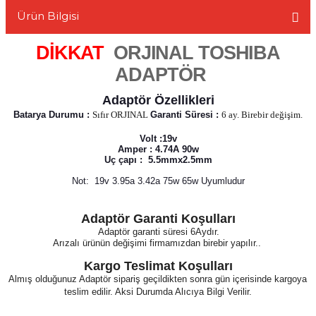
Ürün Bilgisi
DİKKAT
ORJINAL TOSHIBA
ADAPTÖR
L
Adaptör Özellikleri
Batarya Durumu :
Sıfır ORJINAL
Garanti Süresi :
6 ay. Birebir değişim.
Volt :19v
Amper : 4.74A 90w
Uç çapı : 5.5mmx2.5mm
Not: 19v 3.95a 3.42a 75w 65w Uyumludur
Adaptör Garanti Koşulları
Adaptör garanti süresi 6Aydır.
Arızalı ürünün değişimi firmamızdan birebir yapılır..
Kargo Teslimat Koşulları
Almış olduğunuz Adaptör sipariş geçildikten sonra gün içerisinde kargoya
teslim edilir. Aksi Durumda Alıcıya Bilgi Verilir.