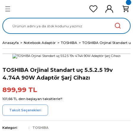
Geri Dön
Geri Dön
Geri Dön
Geri Dön
Geri Dön
cd Ekran Panel
Batarya
lavye
cd Data Kablo
Adaptör
Anasayfa
Notebook Adaptör
TOSHIBA
TOSHIBA Orjinal Standart uç 
TOSHIBA Orjinal Standart uç 5.5.2.5 19v
4.74A 90W Adaptör Şarj Cihazı
899,99 TL
101,66 TL den başlayan taksitlerle!!
Taksit Seçenekleri
Kategori
TOSHIBA