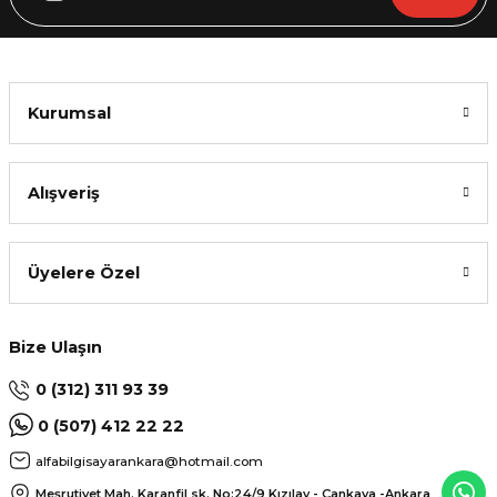
Kurumsal
Alışveriş
Üyelere Özel
Bize Ulaşın
0 (312) 311 93 39
0 (507) 412 22 22
alfabilgisayarankara@hotmail.com
Meşrutiyet Mah. Karanfil sk. No:24/9
Kızılay - Çankaya -Ankara