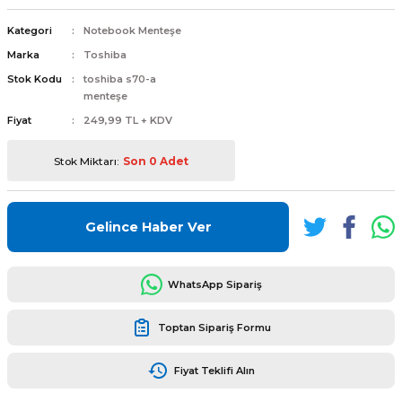
Kategori
Notebook Menteşe
Marka
Toshiba
Stok Kodu
toshiba s70-a
menteşe
L
ENS
Fiyat
249,99 TL + KDV
Stok Miktarı:
Son 0 Adet
Gelince Haber Ver
L
WhatsApp Sipariş
Toptan Sipariş Formu
Fiyat Teklifi Alın
L