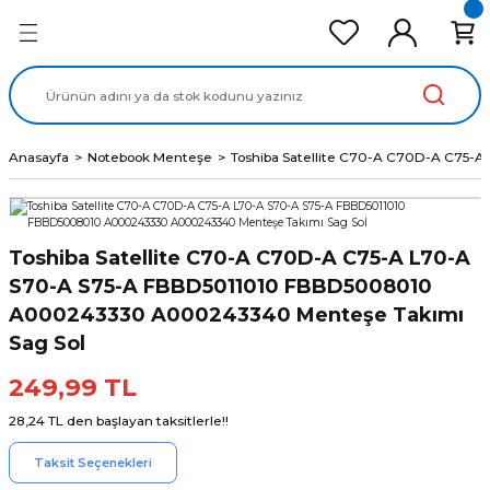
Geri Dön
Geri Dön
Geri Dön
Geri Dön
Geri Dön
cd Ekran Panel
Batarya
lavye
cd Data Kablo
Adaptör
Anasayfa
Notebook Menteşe
Toshiba Satellite C70-A C70D-A C75
Toshiba Satellite C70-A C70D-A C75-A L70-A
S70-A S75-A FBBD5011010 FBBD5008010
A000243330 A000243340 Menteşe Takımı
Sag Sol
249,99 TL
28,24 TL den başlayan taksitlerle!!
Taksit Seçenekleri