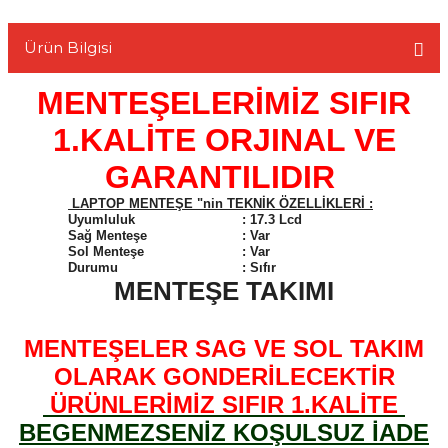
Ürün Bilgisi
MENTEŞELERİMİZ SIFIR
L
1.KALİTE ORJINAL VE
GARANTILIDIR
LAPTOP MENTEŞE "nin TEKNİK ÖZELLİKLERİ :
Uyumluluk
:
17.3 Lcd
Sağ Menteşe
:
Var
Sol Menteşe
:
Var
Durumu
:
Sıfır
MENTEŞE TAKIMI
MENTEŞELER SAG VE SOL TAKIM
OLARAK GONDERİLECEKTİR
ÜRÜNLERİMİZ SIFIR 1.KALİTE
BEGENMEZSENİZ KOŞULSUZ İADE