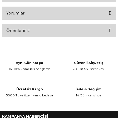
Yorumlar
Önerileriniz
Bu ürüne ilk yorumu siz yapın!
Bu ürünün fiyat bilgisi, resim, ürün açıklamalarında ve diğer
konularda yetersiz gördüğünüz noktaları öneri formunu kullanarak
Yorum Yaz
tarafımıza iletebilirsiniz.
Görüş ve önerileriniz için teşekkür ederiz.
Aynı Gün Kargo
Güvenli Alışveriş
16:00’a kadar ki siparişlerde
256 Bit SSL sertifikası
Ürün resmi kalitesiz, bozuk veya görüntülenemiyor.
Ürün açıklamasında eksik bilgiler bulunuyor.
Ürün bilgilerinde hatalar bulunuyor.
Ücretsiz Kargo
İade & Değişim
Ürün fiyatı diğer sitelerden daha pahalı.
5000 TL ve üzeri kargo bedava
14 Gün içerisinde
Bu ürüne benzer farklı alternatifler olmalı.
KAMPANYA HABERCİSİ