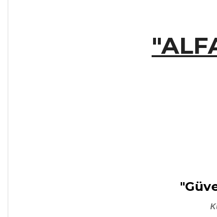
"ALF
"Güve
K