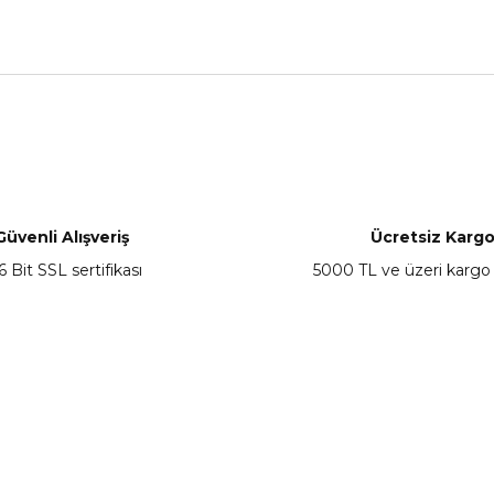
nularda yetersiz gördüğünüz noktaları öneri formunu kullanarak tarafımız
Bu ürüne ilk yorumu siz yapın!
Yorum Yaz
Güvenli Alışveriş
Ücretsiz Karg
6 Bit SSL sertifikası
5000 TL ve üzeri kargo
Gönder