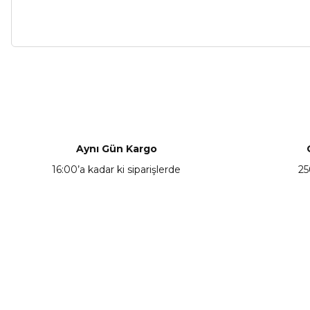
Bu ürünün fiyat bilgisi, resim, ürün açıklamalarında ve diğer ko
Görüş ve önerileriniz için teşekkür ederiz.
Ürün resmi kalitesiz, bozuk veya görüntülenemiyor.
Ürün açıklamasında eksik bilgiler bulunuyor.
Aynı Gün Kargo
Ürün bilgilerinde hatalar bulunuyor.
16:00’a kadar ki siparişlerde
25
Ürün fiyatı diğer sitelerden daha pahalı.
Bu ürüne benzer farklı alternatifler olmalı.
KAMPANYA HABERCİSİ
Hemen e-posta listemize kayıt ol, en güncel
kampanyalar, yenilikler ve duyuruları ilk öğrenen sen ol.