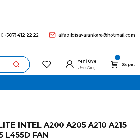
arişleriniz Aynı Gün Kargoda.
0 (507) 412 22 22
alfabilgisayarankara@hotmail.com
Yeni Üye
Sepet
Üye Girişi
ITE INTEL A200 A205 A210 A215
5 L455D FAN