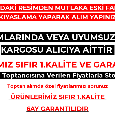
DAKİ RESİMDEN MUTLAKA ESKİ FA
KIYASLAMA YAPARAK ALIM YAPINI
IMLARINDA VEYA UYUMS
KARGOSU ALICIYA AİTTİR
IZ SIFIR 1.KALİTE VE GAR
 Toptancısına Verilen Fiyatlarla St
Toptan alımda özel fiyatlarımızı sorunuz
ÜRÜNLERİMİZ SIFIR 1.KALİTE
6AY GARANTILIDIR