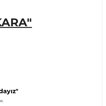
KARA"
dayız"
n.