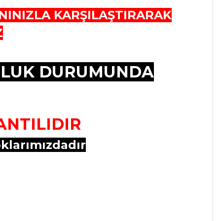
NINIZLA KARŞILAŞTIRARAK
Z
UZLUK DURUMUNDA
ANTILIDIR
oklarımızdadır