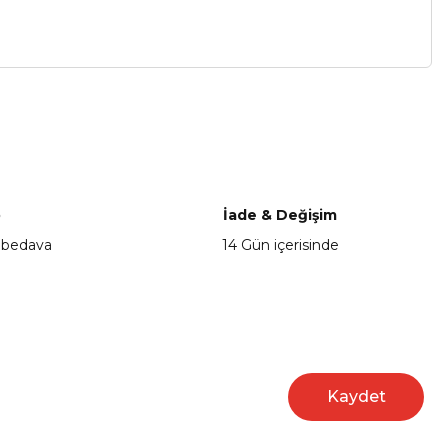
a iletebilirsiniz.
o
İade & Değişim
 bedava
14 Gün içerisinde
Kaydet