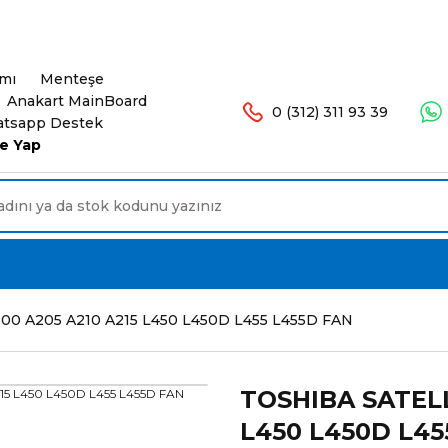
şlerinizde Ücretsiz Kargo. 16.00'a Kadar Olan Sip
ımı
Menteşe
Anakart MainBoard
0 (312) 311 93 39
tsapp Destek
e Yap
0 A205 A210 A215 L450 L450D L455 L455D FAN
TOSHIBA SATELL
L450 L450D L45