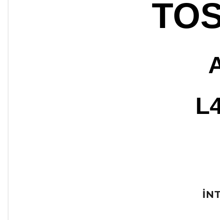
TOS
L
İN