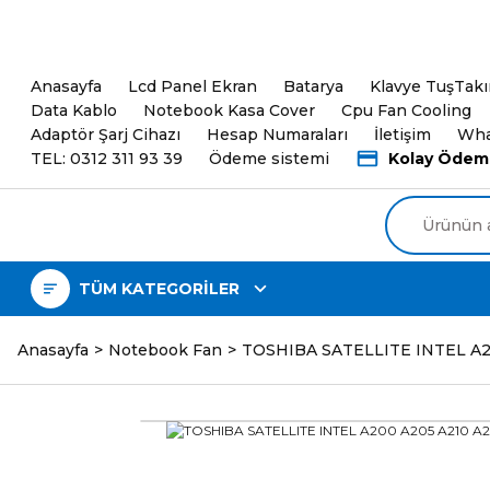
5000TL ve üzeri Alışveri
Anasayfa
Lcd Panel Ekran
Batarya
Klavye TuşTak
Data Kablo
Notebook Kasa Cover
Cpu Fan Cooling
Adaptör Şarj Cihazı
Hesap Numaraları
İletişim
Wha
TEL: 0312 311 93 39
Ödeme sistemi
Kolay Ödem
TÜM KATEGORİLER
Anasayfa
Notebook Fan
TOSHIBA SATELLITE INTEL A20