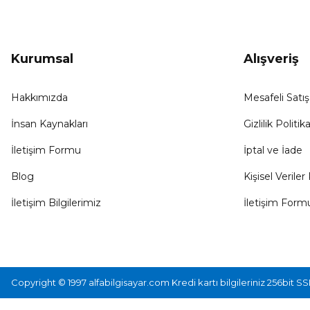
Kurumsal
Alışveriş
Hakkımızda
Mesafeli Satı
İnsan Kaynakları
Gizlilik Politika
İletişim Formu
İptal ve İade
Blog
Kişisel Veriler 
İletişim Bilgilerimiz
İletişim Form
Copyright © 1997 alfabilgisayar.com Kredi kartı bilgileriniz 256bit SS