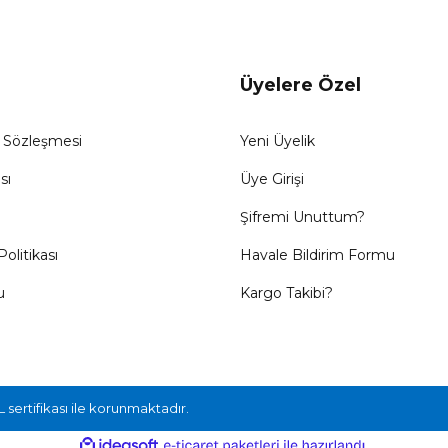
Üyelere Özel
ş Sözleşmesi
Yeni Üyelik
sı
Üye Girişi
Şifremi Unuttum?
Politikası
Havale Bildirim Formu
u
Kargo Takibi?
L sertifikası ile korunmaktadır.
ile
ideasoft
e-