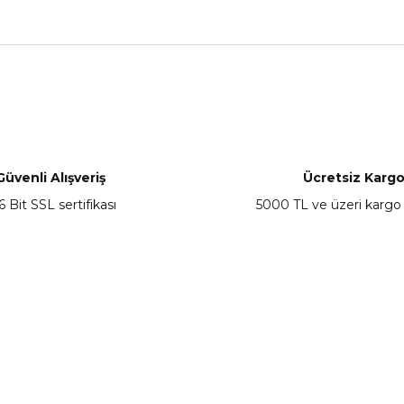
nularda yetersiz gördüğünüz noktaları öneri formunu kullanarak tarafımız
Bu ürüne ilk yorumu siz yapın!
Yorum Yaz
Güvenli Alışveriş
Ücretsiz Karg
6 Bit SSL sertifikası
5000 TL ve üzeri kargo
Gönder