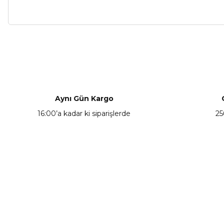
Bu ürünün fiyat bilgisi, resim, ürün açıklamalarında ve diğer ko
Görüş ve önerileriniz için teşekkür ederiz.
Ürün resmi kalitesiz, bozuk veya görüntülenemiyor.
Ürün açıklamasında eksik bilgiler bulunuyor.
Aynı Gün Kargo
Ürün bilgilerinde hatalar bulunuyor.
16:00’a kadar ki siparişlerde
25
Ürün fiyatı diğer sitelerden daha pahalı.
Bu ürüne benzer farklı alternatifler olmalı.
KAMPANYA HABERCİSİ
Hemen e-posta listemize kayıt ol, en güncel
kampanyalar, yenilikler ve duyuruları ilk öğrenen sen ol.