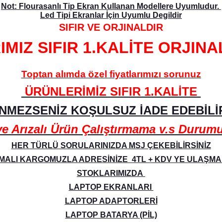
Not: Flourasanlı Tip Ekran Kullanan Modellere Uyumludur.
Led Tipi Ekranlar İçin Uyumlu Degildir
SIFIR VE ORJINALDIR
IZ SIFIR 1.KALİTE ORJINA
Toptan alımda özel fiyatlarımızı sorunuz
ÜRÜNLERİMİZ SIFIR 1.KALİTE
NMEZSENİZ KOŞULSUZ İADE EDEBİLİR
Arızalı Ürün Çalıştırmama v.s Durumund
HER TÜRLÜ SORULARINIZDA MSJ ÇEKEBİLİRSİNİZ
ALI KARGOMUZLA ADRESİNİZE 4TL + KDV YE ULAŞM
STOKLARIMIZDA
LAPTOP EKRANLARI
LAPTOP ADAPTORLERİ
LAPTOP BATARYA (PİL)