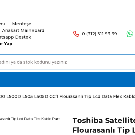
şlerinizde Ücretsiz Kargo. 16.00'a Kadar Olan Sip
ımı
Menteşe
Anakart MainBoard
0 (312) 311 93 39
tsapp Destek
e Yap
500 L500D L505 L505D CCfl Flourasanlı Tip Lcd Data Flex Kab
Toshiba Satelli
Flourasanlı Tip 