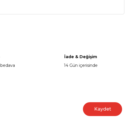
a iletebilirsiniz.
o
İade & Değişim
 bedava
14 Gün içerisinde
Kaydet