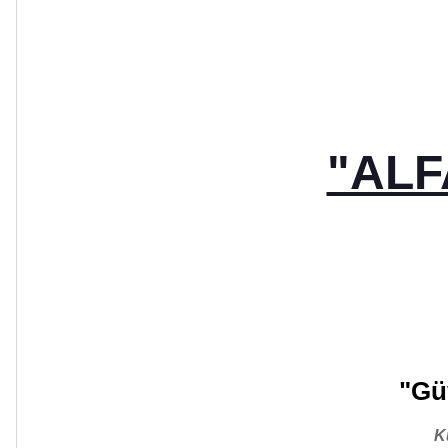
"ALF
"Güv
K