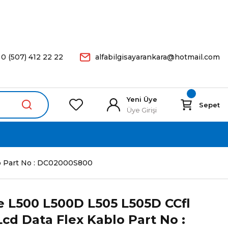
arişleriniz Aynı Gün Kargoda.
0 (507) 412 22 22
alfabilgisayarankara@hotmail.com
Yeni Üye
Sepet
Üye Girişi
lo Part No : DC02000S800
te L500 L500D L505 L505D CCfl
Lcd Data Flex Kablo Part No :