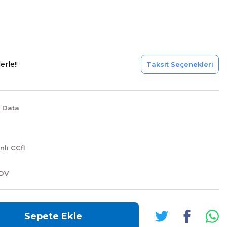
erle!!
Taksit Seçenekleri
 Data
nlı CCfl
KDV
Sepete Ekle