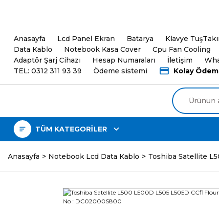
5000TL ve üzeri Alışveri
Anasayfa
Lcd Panel Ekran
Batarya
Klavye TuşTak
Data Kablo
Notebook Kasa Cover
Cpu Fan Cooling
Adaptör Şarj Cihazı
Hesap Numaraları
İletişim
Wha
TEL: 0312 311 93 39
Ödeme sistemi
Kolay Ödem
TÜM KATEGORİLER
Anasayfa
Notebook Lcd Data Kablo
Toshiba Satellite L