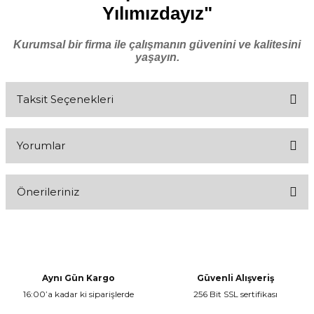
Yılımızdayız"
Kurumsal bir firma ile çalışmanın güvenini ve kalitesini
yaşayın.
Taksit Seçenekleri
Yorumlar
Önerileriniz
Bu ürüne ilk yorumu siz yapın!
Bu ürünün fiyat bilgisi, resim, ürün açıklamalarında ve diğer
konularda yetersiz gördüğünüz noktaları öneri formunu kullanarak
Yorum Yaz
tarafımıza iletebilirsiniz.
Görüş ve önerileriniz için teşekkür ederiz.
Aynı Gün Kargo
Güvenli Alışveriş
16:00’a kadar ki siparişlerde
256 Bit SSL sertifikası
Ürün resmi kalitesiz, bozuk veya görüntülenemiyor.