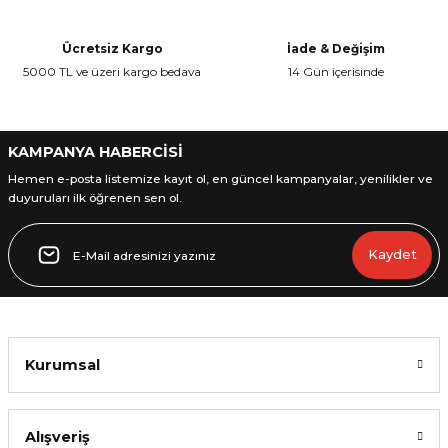
Ürün açıklamasında eksik bilgiler bulunuyor.
Ürün bilgilerinde hatalar bulunuyor.
Ücretsiz Kargo
İade & Değişim
Ürün fiyatı diğer sitelerden daha pahalı.
5000 TL ve üzeri kargo bedava
14 Gün içerisinde
Bu ürüne benzer farklı alternatifler olmalı.
KAMPANYA HABERCİSİ
Hemen e-posta listemize kayıt ol, en güncel kampanyalar, yenilikler ve
duyuruları ilk öğrenen sen ol.
Gönder
Kaydet
Kurumsal
Alışveriş