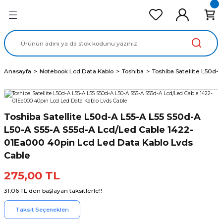
Geri Dön
Geri Dön
Geri Dön
Geri Dön
Geri Dön
cd Ekran Panel
Batarya
lavye
cd Data Kablo
Adaptör
Anasayfa
Notebook Lcd Data Kablo
Toshiba
Toshiba Satellite L50d
Toshiba Satellite L50d-A L55-A L55 S50d-A
L50-A S55-A S55d-A Lcd/Led Cable 1422-
01Ea000 40pin Lcd Led Data Kablo Lvds
Cable
275,00 TL
31,06 TL den başlayan taksitlerle!!
Taksit Seçenekleri