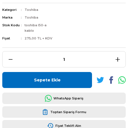
Kategori
Toshiba
Marka
Toshiba
Stok Kodu
toshiba l50-a
kablo
L
ENS
Fiyat
275,00 TL + KDV
L
Sepete Ekle
WhatsApp Sipariş
Toptan Sipariş Formu
L
Fiyat Teklifi Alın