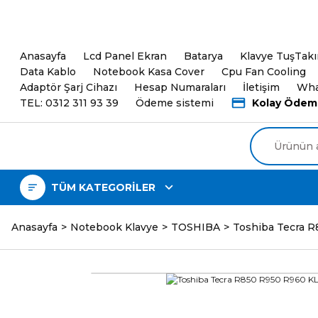
5000TL ve üzeri Alışveri
Anasayfa
Lcd Panel Ekran
Batarya
Klavye TuşTak
Data Kablo
Notebook Kasa Cover
Cpu Fan Cooling
Adaptör Şarj Cihazı
Hesap Numaraları
İletişim
Wha
TEL: 0312 311 93 39
Ödeme sistemi
Kolay Ödem
TÜM KATEGORİLER
Anasayfa
Notebook Klavye
TOSHIBA
Toshiba Tecra 