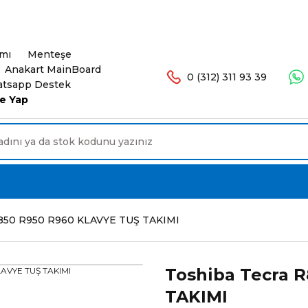
şlerinizde Ücretsiz Kargo. 16.00'a Kadar Olan Sip
ımı
Menteşe
Anakart MainBoard
0 (312) 311 93 39
tsapp Destek
e Yap
R850 R950 R960 KLAVYE TUŞ TAKIMI
Toshiba Tecra 
TAKIMI