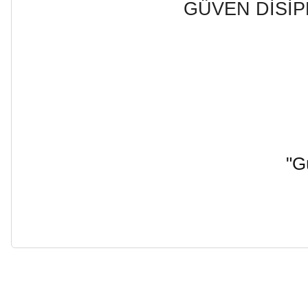
GÜVEN DİSİP
"G
Bu ürünün fiyat bilgisi, resim, ürün açıklamalarında ve diğer ko
Görüş ve önerileriniz için teşekkür ederiz.