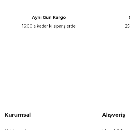
Ürün resmi kalitesiz, bozuk veya görüntülenemiyor.
Ürün açıklamasında eksik bilgiler bulunuyor.
Aynı Gün Kargo
Ürün bilgilerinde hatalar bulunuyor.
16:00’a kadar ki siparişlerde
25
Ürün fiyatı diğer sitelerden daha pahalı.
Bu ürüne benzer farklı alternatifler olmalı.
KAMPANYA HABERCİSİ
Hemen e-posta listemize kayıt ol, en güncel
kampanyalar, yenilikler ve duyuruları ilk öğrenen sen ol.
Kurumsal
Alışveriş