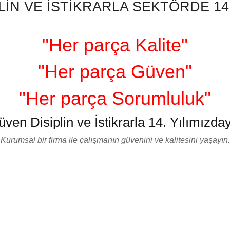
LİN VE İSTİKRARLA SEKTÖRDE 14.
"Her parça Kalite"
"Her parça Güven"
"Her parça Sorumluluk"
üven Disiplin ve İstikrarla 14. Yılımızday
Kurumsal bir firma ile çalışmanın güvenini ve kalitesini yaşayın.
nularda yetersiz gördüğünüz noktaları öneri formunu kullanarak tarafımız
Bu ürüne ilk yorumu siz yapın!