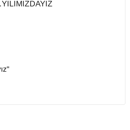
YILIMIZDAYIZ
ız"
a iletebilirsiniz.