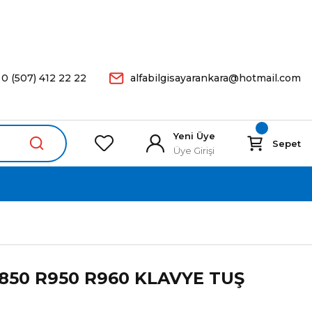
arişleriniz Aynı Gün Kargoda.
0 (507) 412 22 22
alfabilgisayarankara@hotmail.com
Yeni Üye
Sepet
Üye Girişi
R850 R950 R960 KLAVYE TUŞ