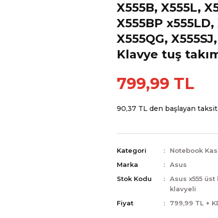
X555B, X555L, X
X555BP x555LD, 
X555QG, X555SJ,
Klavye tuş takı
799,99 TL
90,37 TL den başlayan taksitl
Kategori
Notebook Kas
Marka
Asus
Stok Kodu
Asus x555 üst
klavyeli
Fiyat
799,99 TL + 