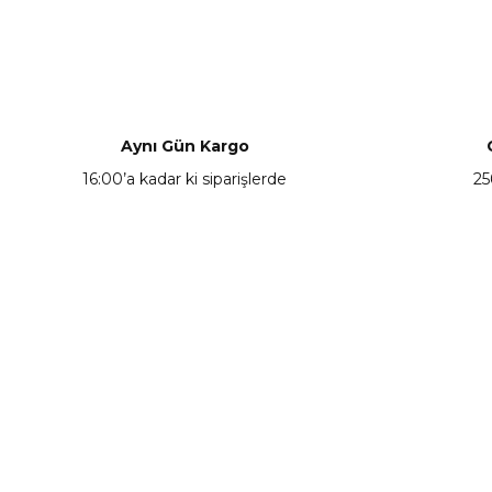
Bu ürünün fiyat bilgisi, resim, ürün açıklamalarında ve diğer ko
Görüş ve önerileriniz için teşekkür ederiz.
Ürün resmi kalitesiz, bozuk veya görüntülenemiyor.
Ürün açıklamasında eksik bilgiler bulunuyor.
Aynı Gün Kargo
Ürün bilgilerinde hatalar bulunuyor.
16:00’a kadar ki siparişlerde
25
Ürün fiyatı diğer sitelerden daha pahalı.
Bu ürüne benzer farklı alternatifler olmalı.
KAMPANYA HABERCİSİ
Hemen e-posta listemize kayıt ol, en güncel
kampanyalar, yenilikler ve duyuruları ilk öğrenen sen ol.