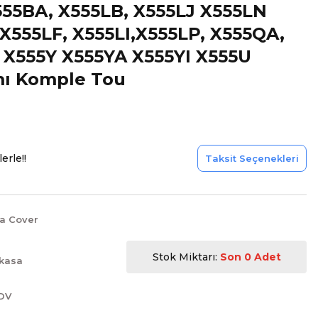
555BA, X555LB, X555LJ X555LN
X555LF, X555LI,X555LP, X555QA,
 X555Y X555YA X555YI X555U
mı Komple Tou
erle!!
Taksit Seçenekleri
a Cover
Stok Miktarı:
Son 0 Adet
 kasa
KDV