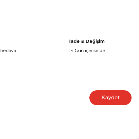
a iletebilirsiniz.
o
İade & Değişim
 bedava
14 Gün içerisinde
Kaydet