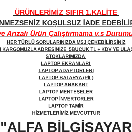
ÜRÜNLERİMİZ SIFIR 1.KALİTE
NMEZSENİZ KOŞULSUZ İADE EDEBİLİR
Arızalı Ürün Çalıştırmama v.s Durumund
HER TÜRLÜ SORULARINIZDA MSJ ÇEKEBİLİRSİNİZ
 KARGOMUZLA ADRESİNİZE 5BUÇUK TL + KDV YE UL
STOKLARIMIZDA
LAPTOP EKRANLARI
LAPTOP ADAPTORLERİ
LAPTOP BATARYA (PİL)
LAPTOP ANAKART
LAPTOP MENTEŞELER
LAPTOP İNVERTORLER
LAPTOP TAMİR
HİZMETLERİMİZ MEVCUTTUR
"ALFA BİLGİSAYAR