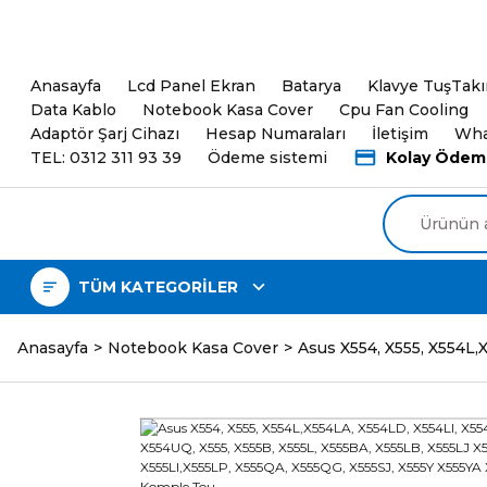
5000TL ve üzeri Alışveri
Anasayfa
Lcd Panel Ekran
Batarya
Klavye TuşTak
Data Kablo
Notebook Kasa Cover
Cpu Fan Cooling
Adaptör Şarj Cihazı
Hesap Numaraları
İletişim
Wha
TEL: 0312 311 93 39
Ödeme sistemi
Kolay Ödem
TÜM KATEGORİLER
Anasayfa
Notebook Kasa Cover
Asus X554, X555, X554L,