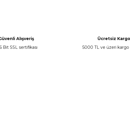
nularda yetersiz gördüğünüz noktaları öneri formunu kullanarak tarafımız
Bu ürüne ilk yorumu siz yapın!
Yorum Yaz
Güvenli Alışveriş
Ücretsiz Karg
6 Bit SSL sertifikası
5000 TL ve üzeri kargo
Gönder