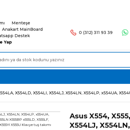
şlerinizde Ücretsiz Kargo. 16.00'a Kadar Olan Sip
ımı
Menteşe
Anakart MainBoard
0 (312) 311 93 39
tsapp Destek
e Yap
X554LA, X554LD, X554LI, X554LJ, X554LN, X554LP, x554UA, X55
Asus X554, X555
X554LJ, X554LN,