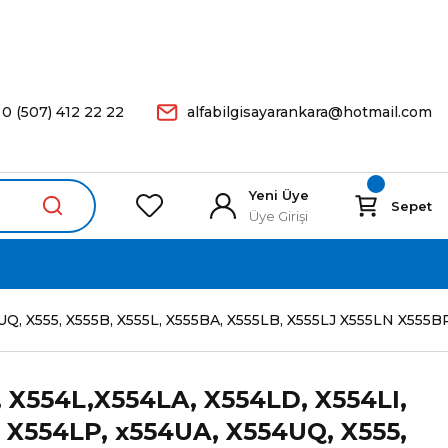
arişleriniz Aynı Gün Kargoda.
0 (507) 412 22 22
alfabilgisayarankara@hotmail.com
Yeni Üye
Sepet
Üye Girişi
4UQ, X555, X555B, X555L, X555BA, X555LB, X555LJ X555LN X555B
, X554L,X554LA, X554LD, X554LI,
 X554LP, x554UA, X554UQ, X555,