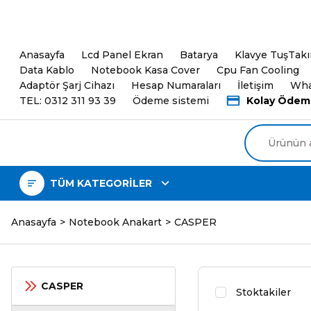
5000TL ve üzeri Alışveri
Anasayfa
Lcd Panel Ekran
Batarya
Klavye TuşTak
Data Kablo
Notebook Kasa Cover
Cpu Fan Cooling
Adaptör Şarj Cihazı
Hesap Numaraları
İletişim
Wha
TEL: 0312 311 93 39
Ödeme sistemi
Kolay Ödem
TÜM KATEGORİLER
Anasayfa
Notebook Anakart
CASPER
CASPER
Stoktakiler