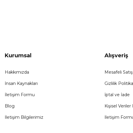
KAMPANYA HABERCİSİ
Hemen e-posta listemize kayıt ol, en güncel
kampanyalar, yenilikler ve duyuruları ilk öğrenen sen ol.
Kurumsal
Alışveriş
Hakkımızda
Mesafeli Satı
İnsan Kaynakları
Gizlilik Politika
İletişim Formu
İptal ve İade
Blog
Kişisel Veriler 
İletişim Bilgilerimiz
İletişim Form