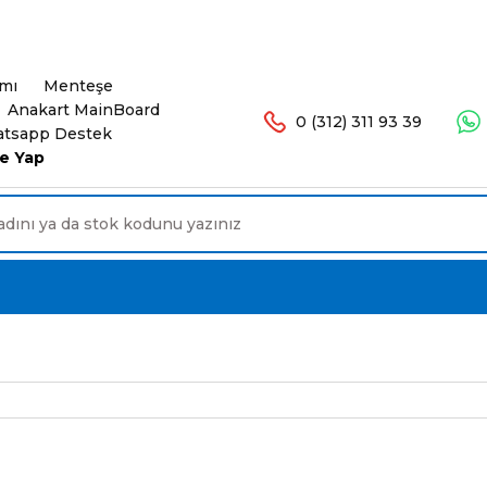
şlerinizde Ücretsiz Kargo. 16.00'a Kadar Olan Sip
ımı
Menteşe
Anakart MainBoard
0 (312) 311 93 39
tsapp Destek
e Yap