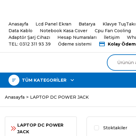
5000TL ve üzeri Alışveri
Anasayfa
Lcd Panel Ekran
Batarya
Klavye TuşTak
Data Kablo
Notebook Kasa Cover
Cpu Fan Cooling
Adaptör Şarj Cihazı
Hesap Numaraları
İletişim
Wha
TEL: 0312 311 93 39
Ödeme sistemi
Kolay Ödem
TÜM KATEGORİLER
Anasayfa
LAPTOP DC POWER JACK
LAPTOP DC POWER
Stoktakiler
JACK