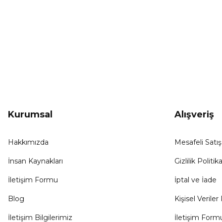
KAMPANYA HABERCİSİ
Hemen e-posta listemize kayıt ol, en güncel
kampanyalar, yenilikler ve duyuruları ilk öğrenen sen ol.
Kurumsal
Alışveriş
Hakkımızda
Mesafeli Satı
İnsan Kaynakları
Gizlilik Politika
İletişim Formu
İptal ve İade
Blog
Kişisel Veriler 
İletişim Bilgilerimiz
İletişim Form