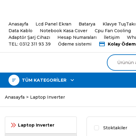
5000TL ve üzeri Alışveri
Anasayfa
Lcd Panel Ekran
Batarya
Klavye TuşTak
Data Kablo
Notebook Kasa Cover
Cpu Fan Cooling
Adaptör Şarj Cihazı
Hesap Numaraları
İletişim
Wha
TEL: 0312 311 93 39
Ödeme sistemi
Kolay Ödem
TÜM KATEGORİLER
Anasayfa
Laptop Inverter
Laptop Inverter
Stoktakiler