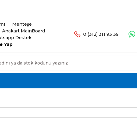
şlerinizde Ücretsiz Kargo. 16.00'a Kadar Olan Sip
ımı
Menteşe
Anakart MainBoard
0 (312) 311 93 39
tsapp Destek
e Yap