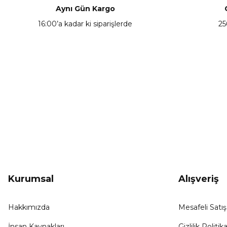
Aynı Gün Kargo
16:00’a kadar ki siparişlerde
25
KAMPANYA HABERCİSİ
Hemen e-posta listemize kayıt ol, en güncel
kampanyalar, yenilikler ve duyuruları ilk öğrenen sen ol.
Kurumsal
Alışveriş
Hakkımızda
Mesafeli Satı
İnsan Kaynakları
Gizlilik Politika