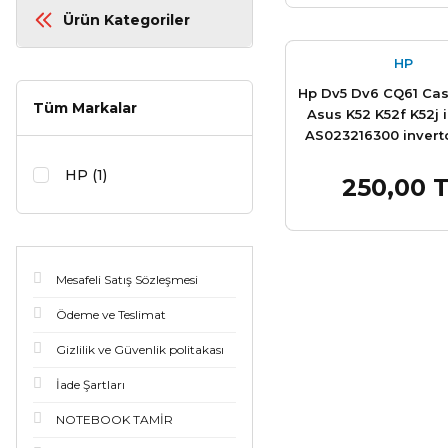
Ürün Kategoriler
HP
Hp Dv5 Dv6 CQ61 Ca
Tüm Markalar
Asus K52 K52f K52j 
AS023216300 invert
M400 U300 U4
HP (1)
250,00 
Sepet
Mesafeli Satış Sözleşmesi
Ödeme ve Teslimat
Gizlilik ve Güvenlik politakası
İade Şartları
NOTEBOOK TAMİR