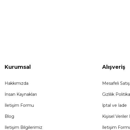
KAMPANYA HABERCİSİ
Hemen e-posta listemize kayıt ol, en güncel
kampanyalar, yenilikler ve duyuruları ilk öğrenen sen ol.
Kurumsal
Alışveriş
Hakkımızda
Mesafeli Satı
İnsan Kaynakları
Gizlilik Politika
İletişim Formu
İptal ve İade
Blog
Kişisel Veriler 
İletişim Bilgilerimiz
İletişim Form