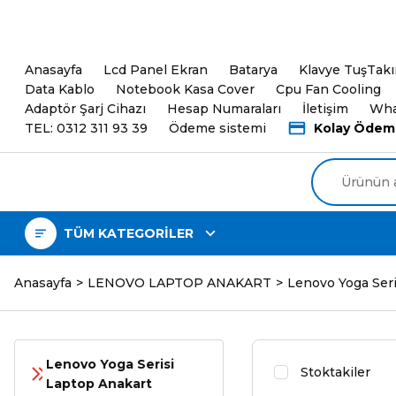
5000TL ve üzeri Alışveri
Anasayfa
Lcd Panel Ekran
Batarya
Klavye TuşTak
Data Kablo
Notebook Kasa Cover
Cpu Fan Cooling
Adaptör Şarj Cihazı
Hesap Numaraları
İletişim
Wha
TEL: 0312 311 93 39
Ödeme sistemi
Kolay Ödem
TÜM KATEGORİLER
Anasayfa
LENOVO LAPTOP ANAKART
Lenovo Yoga Seri
Lenovo Yoga Serisi
Stoktakiler
Laptop Anakart