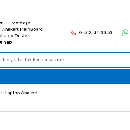
şlerinizde Ücretsiz Kargo. 16.00'a Kadar Olan Sip
ımı
Menteşe
Anakart MainBoard
0 (312) 311 93 39
tsapp Destek
e Yap
si Laptop Anakart