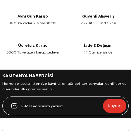
Aynı Gün Kargo
Güvenli Alışveriş
16:00’a kadar ki siparişlerde
256 Bit SSL sertifikası
L
ENS
Ücretsiz Kargo
İade & Değişim
5000 TL ve üzeri kargo bedava
14 Gün içerisinde
KAMPANYA HABERCİSİ
L
Hemen e-posta listemize kayıt ol, en güncel kampanyalar, yenilikler ve
duyuruları ilk öğrenen sen ol.
Kaydet
L