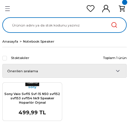
Geri Dön
Geri Dön
Geri Dön
Geri Dön
Geri Dön
cd Ekran Panel
Batarya
lavye
cd Data Kablo
Adaptör
Anasayfa
Notebook Speaker
Stoktakiler
Toplam 1 ürün
Stok Miktarı:
Son 0 Adet
Tükendi
sony
Sony Vaio Svf15 Svf-15 N50 svf152
svf153 svf154 hk9 Speaker
Hoparlör Orjınal
499,99 TL