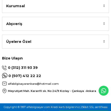
Kurumsal
Alışveriş
L
Üyelere Özel
Bize Ulaşın
0 (312) 311 93 39
0 (507) 412 22 22
alfabilgisayarankara@hotmail.com
Meşrutiyet Mah. Karanfil sk. No:24/9
Kızılay - Çankaya -Ankara
Copyright © 1997 alfabilgisayar.com Kredi kartı bilgileriniz 256bit SSL sertifikası