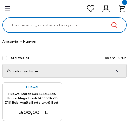
Geri Dön
Geri Dön
Geri Dön
Geri Dön
Geri Dön
cd Ekran Panel
Batarya
lavye
cd Data Kablo
Adaptör
Anasayfa
Huawei
Stoktakiler
Toplam 1 ürün
Huawei
Huawei Matebook 14 D14 D15
Honor Magicbook 14 15 X14 x15
D16 Bob-waı9q Bode-wxx9 Bod-
wfh9 Bod-wfe9 BOHB-WAX9
Bod-wdh9 Klavye Tuş Takımı
1.500,00 TL