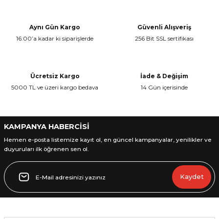
Aynı Gün Kargo
Güvenli Alışveriş
16:00’a kadar ki siparişlerde
256 Bit SSL sertifikası
L
ENS
Ücretsiz Kargo
İade & Değişim
5000 TL ve üzeri kargo bedava
14 Gün içerisinde
KAMPANYA HABERCİSİ
L
Hemen e-posta listemize kayıt ol, en güncel kampanyalar, yenilikler ve
duyuruları ilk öğrenen sen ol.
Kaydet
L