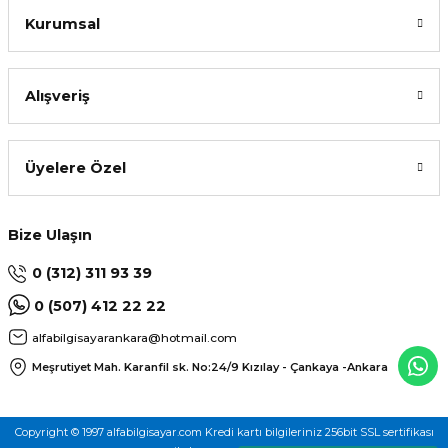
Kurumsal
Alışveriş
L
Üyelere Özel
Bize Ulaşın
0 (312) 311 93 39
0 (507) 412 22 22
alfabilgisayarankara@hotmail.com
Meşrutiyet Mah. Karanfil sk. No:24/9
Kızılay - Çankaya -Ankara
Copyright © 1997 alfabilgisayar.com Kredi kartı bilgileriniz 256bit SSL sertifikası