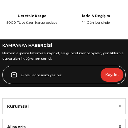
Ücretsiz Kargo
İade & Değişim
5000 TL ve üzeri kargo bedava
14 Gün içerisinde
L
ENS
KAMPANYA HABERCİSİ
Hemen e-posta listemize kayıt ol, en güncel kampanyalar, yenilikler ve
duyuruları ilk öğrenen sen ol.
Kaydet
L
Kurumsal
L
Alışveriş