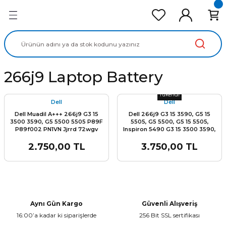
Geri Dön
Geri Dön
Geri Dön
Geri Dön
Geri Dön
cd Ekran Panel
Batarya
lavye
cd Data Kablo
Adaptör
266j9 Laptop Battery
Stok Miktarı:
Son 0 Adet
Tükendi
Dell
Dell
Dell Muadil A+++ 266j9 G3 15
Dell 266j9 G3 15 3590, G5 15
3500 3590, G5 5500 5505 P89F
5505, G5 5500, G5 15 5505,
P89f002 PN1VN Jjrrd 72wgv
Inspiron 5490 G3 15 3500 3590,
M4GWP Jjrrd Mv07r W5w19
G5 5500 5505 P89F P89f002
P116g, P116g001 G3 15 3590, G5 15
PN1VN Jjrrd 72wgv M4GWP Jjrrd
2.750,00 TL
3.750,00 TL
5505, G5 5500, G5 15 5505,
Mv07r W5w19 P116g, P116g001
Inspiron 5490 Batarya Pil
Batarya Dell Pil
Aynı Gün Kargo
Güvenli Alışveriş
16:00’a kadar ki siparişlerde
256 Bit SSL sertifikası