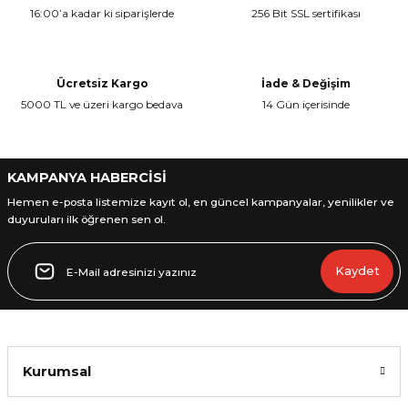
16:00’a kadar ki siparişlerde
256 Bit SSL sertifikası
Ücretsiz Kargo
İade & Değişim
5000 TL ve üzeri kargo bedava
14 Gün içerisinde
L
ENS
KAMPANYA HABERCİSİ
Hemen e-posta listemize kayıt ol, en güncel kampanyalar, yenilikler ve
duyuruları ilk öğrenen sen ol.
L
Kaydet
Kurumsal
L