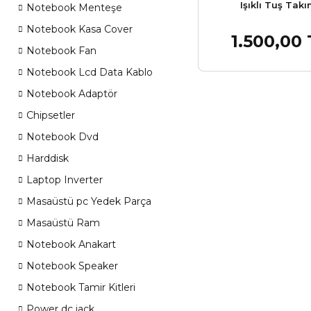
Işıklı Tuş Takı
Notebook Menteşe
Notebook Kasa Cover
1.500,00
Sepet
Notebook Fan
Notebook Lcd Data Kablo
Notebook Adaptör
Chipsetler
Notebook Dvd
Harddisk
Laptop Inverter
Masaüstü pc Yedek Parça
Masaüstü Ram
Notebook Anakart
Notebook Speaker
Notebook Tamir Kitleri
Power dc jack