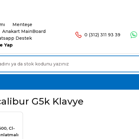
şlerinizde Ücretsiz Kargo. 16.00'a Kadar Olan Sip
ımı
Menteşe
Anakart MainBoard
0 (312) 311 93 39
tsapp Destek
e Yap
alibur G5k Klavye
00, Cl-
ınlatmalı