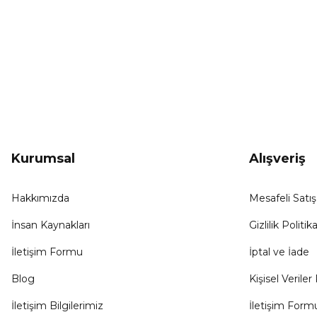
KAMPANYA HABERCİSİ
Hemen e-posta listemize kayıt ol, en güncel
kampanyalar, yenilikler ve duyuruları ilk öğrenen sen ol.
Kurumsal
Alışveriş
Hakkımızda
Mesafeli Satı
İnsan Kaynakları
Gizlilik Politika
İletişim Formu
İptal ve İade
Blog
Kişisel Veriler 
İletişim Bilgilerimiz
İletişim Form