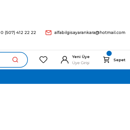
arişleriniz Aynı Gün Kargoda.
0 (507) 412 22 22
alfabilgisayarankara@hotmail.com
Yeni Üye
Sepet
Üye Girişi