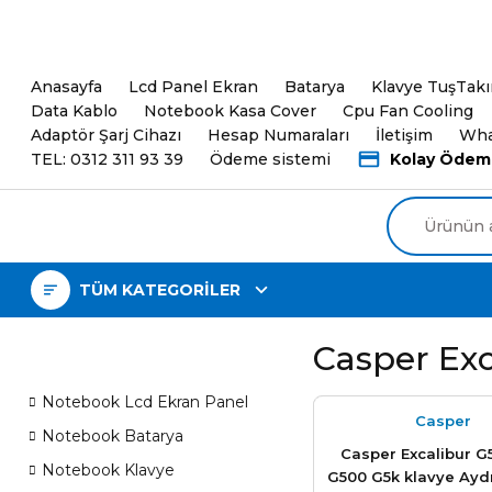
5000TL ve üzeri Alışveri
Anasayfa
Lcd Panel Ekran
Batarya
Klavye TuşTak
Data Kablo
Notebook Kasa Cover
Cpu Fan Cooling
Adaptör Şarj Cihazı
Hesap Numaraları
İletişim
Wha
TEL: 0312 311 93 39
Ödeme sistemi
Kolay Ödem
TÜM KATEGORİLER
Casper Exc
Notebook Lcd Ekran Panel
Casper
Notebook Batarya
Casper Excalibur G5
Notebook Klavye
G500 G5k klavye Ayd