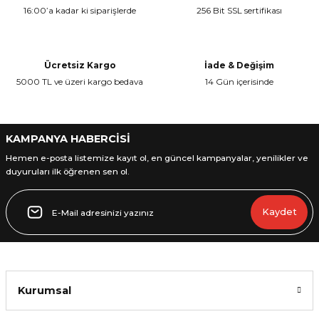
16:00’a kadar ki siparişlerde
256 Bit SSL sertifikası
Ücretsiz Kargo
İade & Değişim
5000 TL ve üzeri kargo bedava
14 Gün içerisinde
L
ENS
KAMPANYA HABERCİSİ
Hemen e-posta listemize kayıt ol, en güncel kampanyalar, yenilikler ve
duyuruları ilk öğrenen sen ol.
L
Kaydet
Kurumsal
L