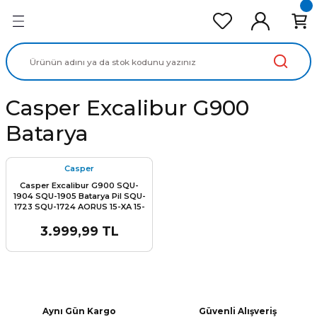
Geri Dön
Geri Dön
Geri Dön
Geri Dön
Geri Dön
cd Ekran Panel
Batarya
lavye
cd Data Kablo
Adaptör
Casper Excalibur G900
Batarya
Casper
Casper Excalibur G900 SQU-
1904 SQU-1905 Batarya Pil SQU-
1723 SQU-1724 AORUS 15-XA 15-
WA 15-SA 15-X9 15-W9 For
Thunderobot 911 Pro
3.999,99 TL
Aynı Gün Kargo
Güvenli Alışveriş