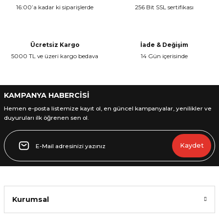
16:00’a kadar ki siparişlerde
256 Bit SSL sertifikası
Ücretsiz Kargo
İade & Değişim
5000 TL ve üzeri kargo bedava
14 Gün içerisinde
L
ENS
KAMPANYA HABERCİSİ
Hemen e-posta listemize kayıt ol, en güncel kampanyalar, yenilikler ve
duyuruları ilk öğrenen sen ol.
L
Kaydet
Kurumsal
L