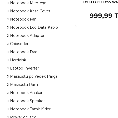
F800 F850 F855 WN
Notebook Menteşe
Klavye Tuş Tak
Notebook Kasa Cover
999,99 
Sepet
Notebook Fan
Notebook Lcd Data Kablo
Notebook Adaptör
Chipsetler
Notebook Dvd
Harddisk
Laptop Inverter
Masaüstü pc Yedek Parça
Masaüstü Ram
Notebook Anakart
Notebook Speaker
Notebook Tamir Kitleri
Power dc jack