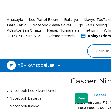
5000TL ve üzeri Alışveri
Anasayfa
Lcd Panel Ekran
Batarya
Klavye TuşTak
Data Kablo
Notebook Kasa Cover
Cpu Fan Cooling
Adaptör Şarj Cihazı
Hesap Numaraları
İletişim
Wha
TEL: 0312 311 93 39
Ödeme sistemi
Kolay Ödem
TÜM KATEGORİLER
Casper Nir
Notebook Lcd Ekran Panel
Casper
Yeni
Notebook Batarya
Casper nirvana F15, 
Notebook Klavye
F650 F655 F700 F75