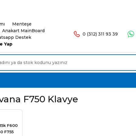
şlerinizde Ücretsiz Kargo. 16.00'a Kadar Olan Sip
ımı
Menteşe
Anakart MainBoard
0 (312) 311 93 39
tsapp Destek
e Yap
vana F750 Klavye
f15k F600
0 F755