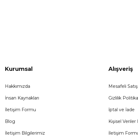
KAMPANYA HABERCİSİ
Hemen e-posta listemize kayıt ol, en güncel
kampanyalar, yenilikler ve duyuruları ilk öğrenen sen ol.
Kurumsal
Alışveriş
Hakkımızda
Mesafeli Satı
İnsan Kaynakları
Gizlilik Politika
İletişim Formu
İptal ve İade
Blog
Kişisel Veriler 
İletişim Bilgilerimiz
İletişim Form