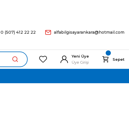
arişleriniz Aynı Gün Kargoda.
0 (507) 412 22 22
alfabilgisayarankara@hotmail.com
Yeni Üye
Sepet
Üye Girişi