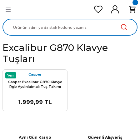
Geri Dön
Geri Dön
Geri Dön
Geri Dön
Geri Dön
cd Ekran Panel
Batarya
lavye
cd Data Kablo
Adaptör
Excalibur G870 Klavye
Tuşları
Casper
Yeni
Casper Excalibur G870 Klavye
Rgb Aydınlatmalı Tuş Takımı
1.999,99 TL
Aynı Gün Kargo
Güvenli Alışveriş