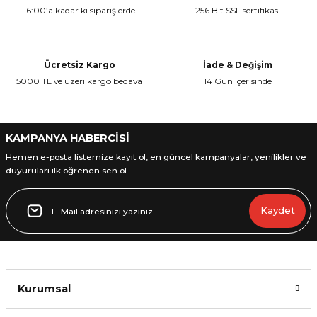
16:00’a kadar ki siparişlerde
256 Bit SSL sertifikası
Ücretsiz Kargo
İade & Değişim
5000 TL ve üzeri kargo bedava
14 Gün içerisinde
L
ENS
KAMPANYA HABERCİSİ
Hemen e-posta listemize kayıt ol, en güncel kampanyalar, yenilikler ve
duyuruları ilk öğrenen sen ol.
L
Kaydet
Kurumsal
L