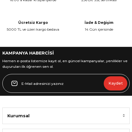
Ücretsiz Kargo
İade & Değişim
5000 TL ve üzeri kargo bedava
14 Gün içerisinde
L
ENS
KAMPANYA HABERCİSİ
Hemen e-posta listemize kayıt ol, en güncel kampanyalar, yenilikler ve
duyuruları ilk öğrenen sen ol.
L
Kaydet
Kurumsal
L