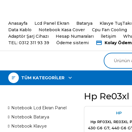
5000TL ve üzeri Alışveri
Anasayfa
Lcd Panel Ekran
Batarya
Klavye TuşTak
Data Kablo
Notebook Kasa Cover
Cpu Fan Cooling
Adaptör Şarj Cihazı
Hesap Numaraları
İletişim
Wha
TEL: 0312 311 93 39
Ödeme sistemi
Kolay Ödem
TÜM KATEGORİLER
Hp Re03xl 
Notebook Lcd Ekran Panel
HP
Notebook Batarya
Hp RF03XL RE03XL 
Notebook Klavye
430 G6 G7, 440 G6 G