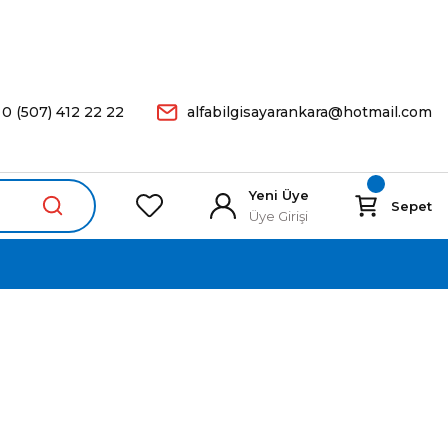
arişleriniz Aynı Gün Kargoda.
0 (507) 412 22 22
alfabilgisayarankara@hotmail.com
Yeni Üye
Sepet
Üye Girişi