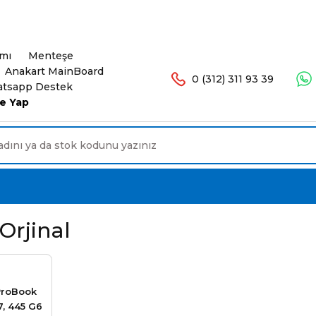
şlerinizde Ücretsiz Kargo. 16.00'a Kadar Olan Sip
ımı
Menteşe
Anakart MainBoard
0 (312) 311 93 39
tsapp Destek
e Yap
Orjinal
ProBook
7, 445 G6