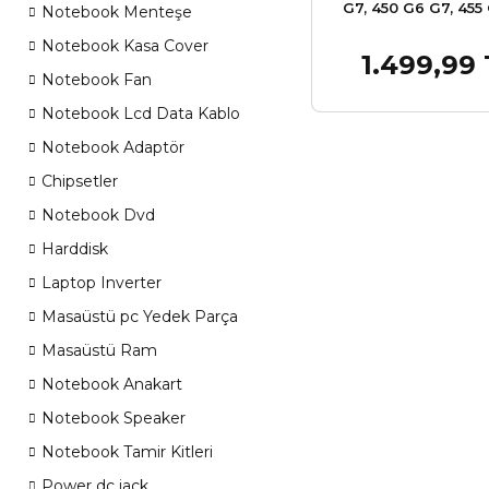
G7, 450 G6 G7, 455
Notebook Menteşe
HSTNN-OB1C HSTN
Notebook Kasa Cover
HSTNN-DB9A HSTN
1.499,99
Sepet
L32407-2B1 L3240
Notebook Fan
L32407-541 L3240
Notebook Lcd Data Kablo
L32656-002 L3265
L83685-AC1 L8435
Notebook Adaptör
Batarya Pil
Chipsetler
Notebook Dvd
Harddisk
Laptop Inverter
Masaüstü pc Yedek Parça
Masaüstü Ram
Notebook Anakart
Notebook Speaker
Notebook Tamir Kitleri
Power dc jack