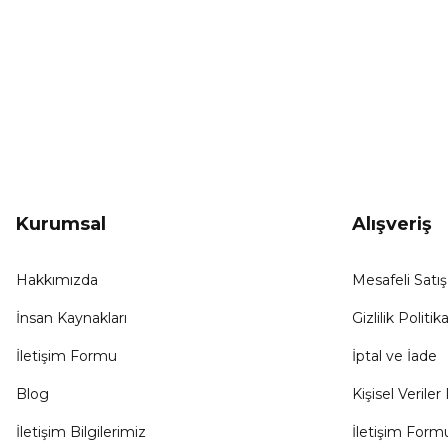
KAMPANYA HABERCİSİ
Hemen e-posta listemize kayıt ol, en güncel
kampanyalar, yenilikler ve duyuruları ilk öğrenen sen ol.
Kurumsal
Alışveriş
Hakkımızda
Mesafeli Satı
İnsan Kaynakları
Gizlilik Politika
İletişim Formu
İptal ve İade
Blog
Kişisel Veriler 
İletişim Bilgilerimiz
İletişim Form