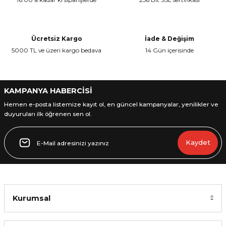
Ücretsiz Kargo
İade & Değişim
5000 TL ve üzeri kargo bedava
14 Gün içerisinde
L
ENS
KAMPANYA HABERCİSİ
Hemen e-posta listemize kayıt ol, en güncel kampanyalar, yenilikler ve
duyuruları ilk öğrenen sen ol.
L
Kaydet
Kurumsal
L