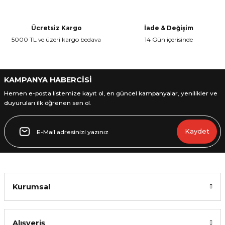
Ücretsiz Kargo
İade & Değişim
5000 TL ve üzeri kargo bedava
14 Gün içerisinde
L
ENS
KAMPANYA HABERCİSİ
Hemen e-posta listemize kayıt ol, en güncel kampanyalar, yenilikler ve
duyuruları ilk öğrenen sen ol.
Kaydet
L
Kurumsal
L
Alışveriş