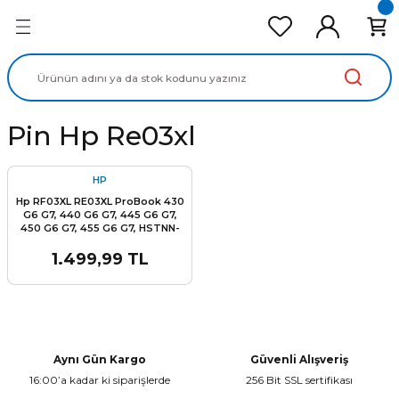
Geri Dön
Geri Dön
Geri Dön
Geri Dön
Geri Dön
cd Ekran Panel
Batarya
lavye
cd Data Kablo
Adaptör
Pin Hp Re03xl
HP
Hp RF03XL RE03XL ProBook 430
G6 G7, 440 G6 G7, 445 G6 G7,
450 G6 G7, 455 G6 G7, HSTNN-
OB1C HSTNN-OB1Q HSTNN-DB9A
HSTNN-UB7R L32407-2B1
1.499,99 TL
L32407-2C1 L32407-541 L32407-
AC1 L32656-002 L32656-005
L83685-AC1 L84354-005 Batarya
Pil
Aynı Gün Kargo
Güvenli Alışveriş
16:00’a kadar ki siparişlerde
256 Bit SSL sertifikası