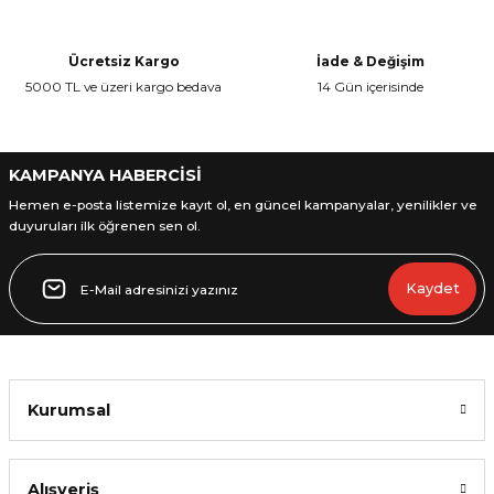
Ücretsiz Kargo
İade & Değişim
5000 TL ve üzeri kargo bedava
14 Gün içerisinde
L
ENS
KAMPANYA HABERCİSİ
Hemen e-posta listemize kayıt ol, en güncel kampanyalar, yenilikler ve
duyuruları ilk öğrenen sen ol.
Kaydet
L
Kurumsal
L
Alışveriş