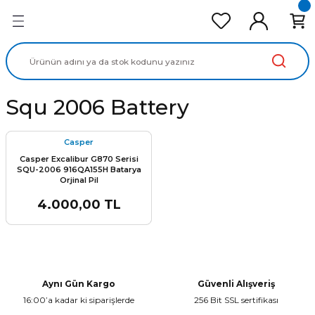
Geri Dön
Geri Dön
Geri Dön
Geri Dön
Geri Dön
cd Ekran Panel
Batarya
lavye
cd Data Kablo
Adaptör
Squ 2006 Battery
Casper
Casper Excalibur G870 Serisi
SQU-2006 916QA155H Batarya
Orjinal Pil
4.000,00 TL
Aynı Gün Kargo
Güvenli Alışveriş
16:00’a kadar ki siparişlerde
256 Bit SSL sertifikası