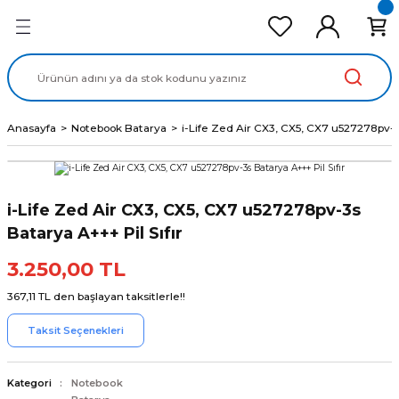
Geri Dön
Geri Dön
Geri Dön
Geri Dön
Geri Dön
cd Ekran Panel
Batarya
lavye
cd Data Kablo
Adaptör
Anasayfa
Notebook Batarya
i-Life Zed Air CX3, CX5, CX7 u527278pv-3s
i-Life Zed Air CX3, CX5, CX7 u527278pv-3s
Batarya A+++ Pil Sıfır
3.250,00 TL
367,11 TL den başlayan taksitlerle!!
Taksit Seçenekleri
Kategori
Notebook