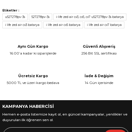
Bu ürünün fiyat bilgisi, resim, ürün açıklamalarında ve diğer
konularda yetersiz gördüğünüz noktaları öneri formunu kullanarak
Yorum Yaz
Etiketler :
tarafımıza iletebilirsiniz.
u527278pv-3s
527278pv-3s
i-life zed air cx3, cx5, cx7 u527278pv-3s batarya
Görüş ve önerileriniz için teşekkür ederiz.
i life zed air cx3 batarya
i life zed air cx5 batarya
i life zed air cx7 batarya
Ürün resmi kalitesiz, bozuk veya görüntülenemiyor.
Ürün açıklamasında eksik bilgiler bulunuyor.
Aynı Gün Kargo
Güvenli Alışveriş
Ürün bilgilerinde hatalar bulunuyor.
16:00’a kadar ki siparişlerde
256 Bit SSL sertifikası
Ürün fiyatı diğer sitelerden daha pahalı.
Bu ürüne benzer farklı alternatifler olmalı.
Ücretsiz Kargo
İade & Değişim
5000 TL ve üzeri kargo bedava
14 Gün içerisinde
Gönder
KAMPANYA HABERCİSİ
Hemen e-posta listemize kayıt ol, en güncel kampanyalar, yenilikler ve
duyuruları ilk öğrenen sen ol.