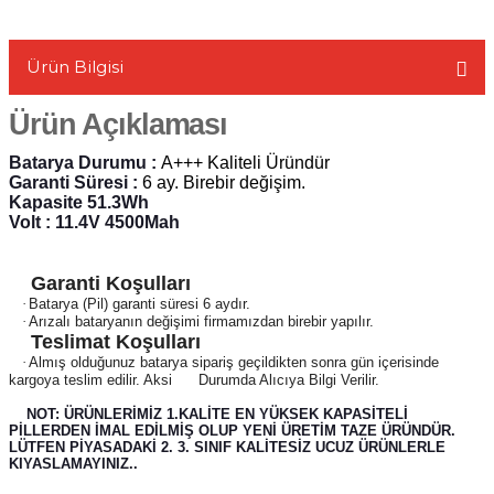
Ürün Bilgisi
Ürün Açıklaması
L
Batarya Durumu :
A+++ Kaliteli Üründür
Garanti Süresi :
6 ay. Birebir değişim.
Kapasite 51.3Wh
Volt : 11.4V 4500Mah
Garanti Koşulları
·
Batarya (Pil) garanti süresi 6 aydır.
·
Arızalı bataryanın değişimi firmamızdan birebir yapılır.
Teslimat Koşulları
·
Almış olduğunuz batarya sipariş geçildikten sonra gün içerisinde
kargoya teslim edilir. Aksi
Durumda Alıcıya Bilgi Verilir.
NOT: ÜRÜNLERİMİZ 1.KALİTE EN YÜKSEK KAPASİTELİ
PİLLERDEN İMAL EDİLMİŞ OLUP YENİ ÜRETİM TAZE ÜRÜNDÜR.
LÜTFEN PİYASADAKİ 2. 3. SINIF KALİTESİZ UCUZ ÜRÜNLERLE
KIYASLAMAYINIZ..