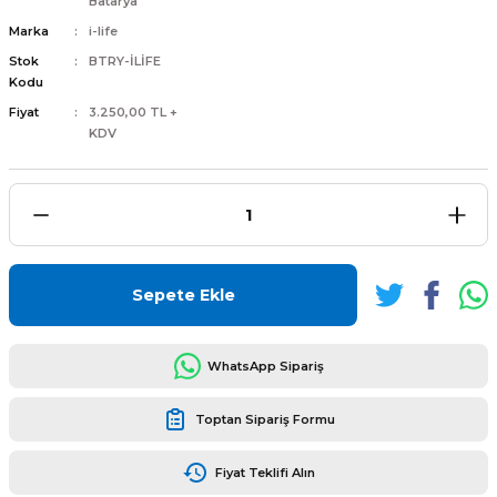
Batarya
Marka
i-life
Stok
BTRY-İLİFE
Kodu
Fiyat
3.250,00 TL +
KDV
L
ENS
Sepete Ekle
L
WhatsApp Sipariş
Toptan Sipariş Formu
L
Fiyat Teklifi Alın