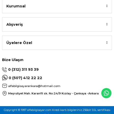
Kurumsal
Alışveriş
L
Üyelere Özel
Bize Ulaşın
0 (312) 311 93 39
0 (507) 412 22 22
alfabilgisayarankara@hotmail.com
Meşrutiyet Mah. Karanfil sk. No:24/9
Kızılay - Çankaya -Ankara
Copyright © 1997 alfabilgisayar.com Kredi kartı bilgileriniz 256bit SSL sertifikası