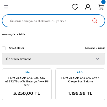
Geri Dön
Geri Dön
Geri Dön
Geri Dön
Geri Dön
cd Ekran Panel
Batarya
lavye
cd Data Kablo
Adaptör
Anasayfa
i-life
Stoktakiler
Toplam 2 ürün
i-life
i-life
i-Life Zed Air CX3, CX5, CX7
i-Life Zed Air CX3 CX5 CX7 X
u527278pv-3s Batarya A+++ Pil
Klavye Tuş Takımı
Sıfır
3.250,00 TL
1.199,99 TL