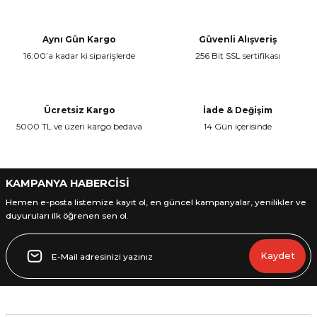
Aynı Gün Kargo
Güvenli Alışveriş
16:00’a kadar ki siparişlerde
256 Bit SSL sertifikası
L
ENS
Ücretsiz Kargo
İade & Değişim
5000 TL ve üzeri kargo bedava
14 Gün içerisinde
KAMPANYA HABERCİSİ
L
Hemen e-posta listemize kayıt ol, en güncel kampanyalar, yenilikler ve
duyuruları ilk öğrenen sen ol.
Kaydet
L