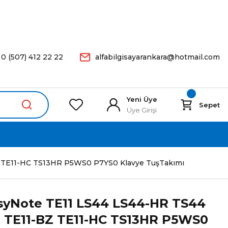
arişleriniz Aynı Gün Kargoda.
0 (507) 412 22 22
alfabilgisayarankara@hotmail.com
Yeni Üye
Sepet
Üye Girişi
Z TE11-HC TS13HR P5WS0 P7YS0 Klavye TuşTakımı
asyNote TE11 LS44 LS44-HR TS44
 TE11-BZ TE11-HC TS13HR P5WS0