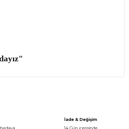
zdayız"
a iletebilirsiniz.
o
İade & Değişim
 bedava
14 Gün içerisinde