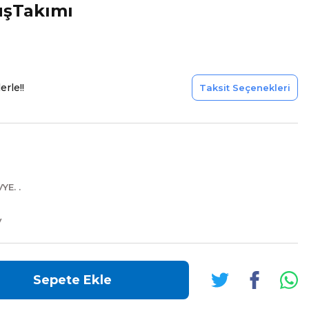
uşTakımı
erle!!
Taksit Seçenekleri
YE. .
V
Sepete Ekle