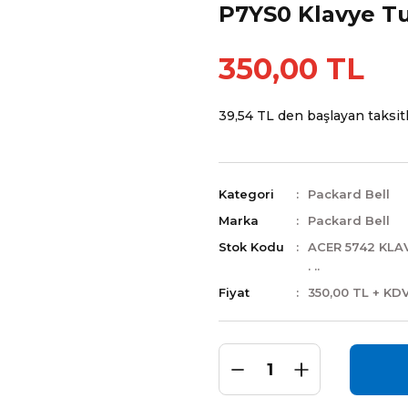
P7YS0 Klavye T
350,00 TL
39,54 TL den başlayan taksitl
Kategori
Packard Bell
Marka
Packard Bell
Stok Kodu
ACER 5742 KLAV
. ..
Fiyat
350,00 TL + KD