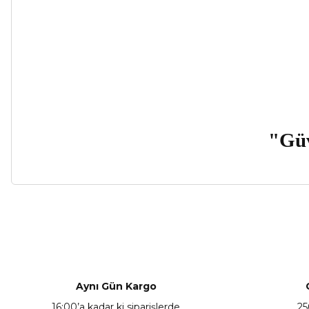
"Güven
Bu ürünün fiyat bilgisi, resim, ürün açıklamalarında ve diğer ko
Görüş ve önerileriniz için teşekkür ederiz.
Ürün resmi kalitesiz, bozuk veya görüntülenemiyor.
Ürün açıklamasında eksik bilgiler bulunuyor.
Aynı Gün Kargo
Ürün bilgilerinde hatalar bulunuyor.
16:00’a kadar ki siparişlerde
25