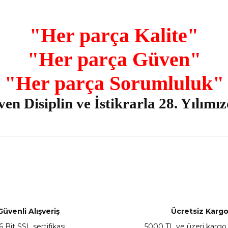
"Her parça Kalite"
"Her parça Güven"
"Her parça Sorumluluk"
 Disiplin ve İstikrarla 28. Yılımı
nularda yetersiz gördüğünüz noktaları öneri formunu kullanarak tarafımız
Bu ürüne ilk yorumu siz yapın!
Yorum Yaz
Güvenli Alışveriş
Ücretsiz Karg
6 Bit SSL sertifikası
5000 TL ve üzeri kargo