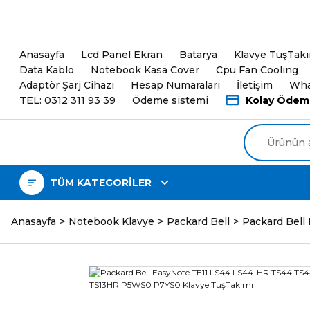
5000TL ve üzeri Alışveri
Anasayfa
Lcd Panel Ekran
Batarya
Klavye TuşTak
Data Kablo
Notebook Kasa Cover
Cpu Fan Cooling
Adaptör Şarj Cihazı
Hesap Numaraları
İletişim
Wha
TEL: 0312 311 93 39
Ödeme sistemi
Kolay Ödem
TÜM KATEGORİLER
Anasayfa
Notebook Klavye
Packard Bell
Packard Bel