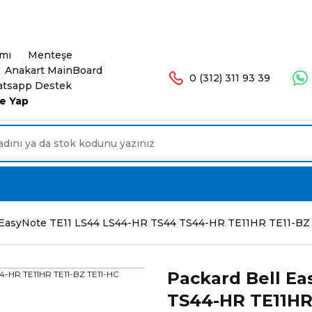
şlerinizde Ücretsiz Kargo. 16.00'a Kadar Olan Sip
ımı
Menteşe
Anakart MainBoard
0 (312) 311 93 39
tsapp Destek
e Yap
l EasyNote TE11 LS44 LS44-HR TS44 TS44-HR TE11HR TE11-B
Packard Bell E
TS44-HR TE11HR