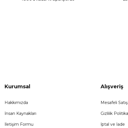
Ürün fiyatı diğer sitelerden daha pahalı.
Bu ürüne benzer farklı alternatifler olmalı.
KAMPANYA HABERCİSİ
Hemen e-posta listemize kayıt ol, en güncel
kampanyalar, yenilikler ve duyuruları ilk öğrenen sen ol.
Kurumsal
Alışveriş
Hakkımızda
Mesafeli Satı
İnsan Kaynakları
Gizlilik Politika
İletişim Formu
İptal ve İade