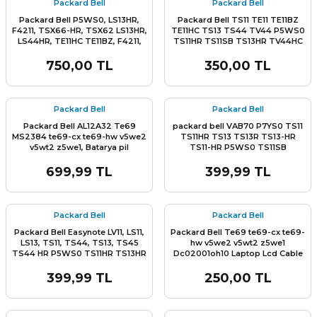
Packard Bell
Packard Bell
Packard Bell P5WS0, LS13HR,
Packard Bell TS11 TE11 TE11BZ
F4211, TSX66-HR, TSX62 LS13HR,
TE11HC TS13 TS44 TV44 P5WS0
LS44HR, TE11HC TE11BZ, F4211,
TS11HR TS11SB TS13HR TV44HC
Q5WTC, TSX62 TE11HC, TV11HC,
Q5WPH Q5WT6 Serisi Menteşe
TSX66HR TV43HC, TV44HC
Hinge Part : AMOHJ000100
750,00 TL
350,00 TL
Q5WTC TV43, TS11-HR, TS11HR,
AMOHJ000300
TS44-HR, TS44HR, TS45SB TE11
L
ENS
TE11-HC, Speaker Hoparlör Sağ
Sol
Packard Bell
Packard Bell
Packard Bell AL12A32 Te69
packard bell VAB70 P7YS0 TS11
MS2384 te69-cx te69-hw v5we2
TS11HR TS13 TS13R TS13-HR
v5wt2 z5we1, Batarya pil
TS11-HR P5WS0 TS11SB
TSX62HR LS13HR LS13SB LS44HR
TV44HC TV44HR TV11 TS11 LV11
699,99 TL
399,99 TL
LS11, P7YS0, P5WS0 LV44HC
L
TS13HR P5WS0 klavye tuş takımı
Packard Bell
Packard Bell
Packard Bell Easynote LV11, LS11,
Packard Bell Te69 te69-cx te69-
LS13, TS11, TS44, TS13, TS45
hw v5we2 v5wt2 z5we1
TS44 HR P5WS0 TS11HR TS13HR
Dc02001oh10 Laptop Lcd Cable
TS11SB TS44HR TSX62HR
data kablo
Cooling Fan Sıfır A++
399,99 TL
250,00 TL
L