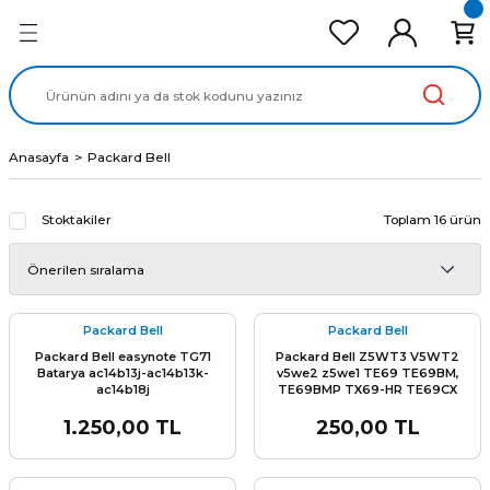
Geri Dön
Geri Dön
Geri Dön
Geri Dön
Geri Dön
cd Ekran Panel
Batarya
lavye
cd Data Kablo
Adaptör
Anasayfa
Packard Bell
Stoktakiler
Toplam 16 ürün
Packard Bell
Packard Bell
Packard Bell easynote TG71
Packard Bell Z5WT3 V5WT2
Batarya ac14b13j-ac14b13k-
v5we2 z5we1 TE69 TE69BM,
ac14b18j
TE69BMP TX69-HR TE69CX
TE69CXP, TE69HW, TE69KB
MS2384 z5we3, z5we3, Z5WT1
1.250,00 TL
250,00 TL
TE69 acer DC02001OH10 Lcd
Data Lvds Flex Led Kablo Ekran
Baglantı Kablosu