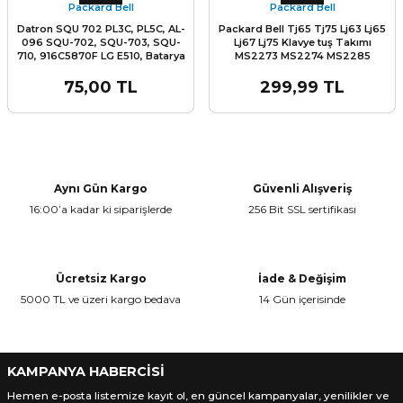
916C7620F PE1-4-22 Batarya Pil
Packard Bell
Packard Bell
Datron SQU 702 PL3C, PL5C, AL-
Packard Bell Tj65 Tj75 Lj63 Lj65
096 SQU-702, SQU-703, SQU-
Lj67 Lj75 Klavye tuş Takımı
710, 916C5870F LG E510, Batarya
MS2273 MS2274 MS2285
Pil Aku Akü
MS2288
75,00 TL
299,99 TL
Aynı Gün Kargo
Güvenli Alışveriş
16:00’a kadar ki siparişlerde
256 Bit SSL sertifikası
Ücretsiz Kargo
İade & Değişim
5000 TL ve üzeri kargo bedava
14 Gün içerisinde
KAMPANYA HABERCİSİ
Hemen e-posta listemize kayıt ol, en güncel kampanyalar, yenilikler ve