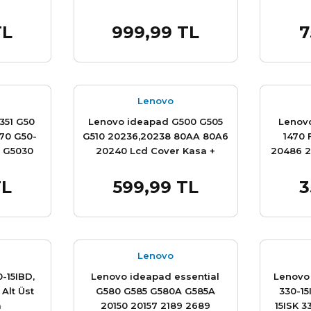
Palmrest Klavye Touch
Arka
Kasası
TL
999,99 TL
7
e Ekle
Sepete Ekle
Lenovo
351 G50
Lenovo ideapad G500 G505
Lenovo
70 G50-
G510 20236,20238 80AA 80A6
1470 
 G5030
20240 Lcd Cover Kasa +
20486 2
Z50 Z50-
Çerçeve Bezel
80R3 Le
J1 80MQ
Yoga 5
TL
599,99 TL
3
e Ekle
Sepete Ekle
 80E5,
14IHW Y
4 20516,
2059
, 80EC
20590
er Arka
80NA 
 Takım
Lenovo
-15IBD,
Lenovo ideapad essential
Lenovo 
Alt Üst
G580 G585 G580A G585A
330-15
a
20150 20157 2189 2689
15ISK 