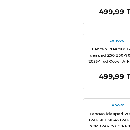
klavye kasa palmres
499,99 
Sepet
Lenovo
Lenovo ideapad 
ideapad Z50 Z50-70
20354 lcd Cover Ar
A Cover Ekran Kasas
499,99 
Sepet
Lenovo
Lenovo ideapad 20
G50-30 G50-45 G50-
70M G50-75 G50-80