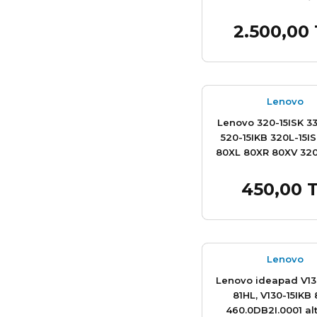
2.500,00
Sepet
Lenovo
Lenovo 320-15ISK 33
520-15IKB 320L-15I
80XL 80XR 80XV 320
330E-15IGM 320L-15I
15AST 330L-15ICN 8
450,00 
Sepet
330R-15IKB 320-15I
15ABR 330R-15IGM 33
320E-15IKB 330L-15
Stok Miktarı:
Son 
kasa
Lenovo
Lenovo ideapad V13
81HL, V130-15IKB
460.0DB2I.0001 al