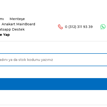
şlerinizde Ücretsiz Kargo. 16.00'a Kadar Olan Sip
ımı
Menteşe
Anakart MainBoard
0 (312) 311 93 39
tsapp Destek
e Yap