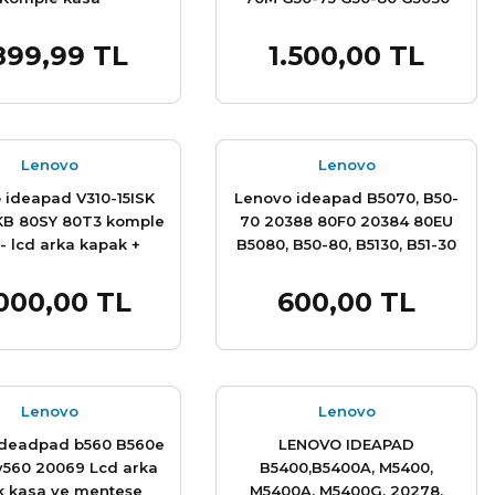
G5050 G5070 20351 Z50 Z50-
70 Z50-75 20354 80J1 80MQ
899,99 TL
1.500,00 TL
Sepete Ekle
Sepete Ekle
80DY 20523, 20642 80E5,
80KR, 80L0 80R0, 80L4 20516,
20527 80E7 20356, 80EC
80KC 20371 Komple kasa
Lenovo
Lenovo
 ideapad V310-15ISK
Lenovo ideapad B5070, B50-
IKB 80SY 80T3 komple
70 20388 80F0 20384 80EU
- lcd arka kapak +
B5080, B50-80, B5130, B51-30
+ alt kasa + üst kasa
20386 20540 20550 80EW
menteşe takımı
80LT 80LV 80LK B5135, B51-35
000,00 TL
600,00 TL
Sepete Ekle
Sepete Ekle
20545 80LH B5180, B51-80,
B5180d, B5180y 80LM Alt Kasa
Lenovo
Lenovo
ideadpad b560 B560e
LENOVO IDEAPAD
v560 20069 Lcd arka
B5400,B5400A, M5400,
k kasa ve menteşe
M5400A, M5400G, 20278,