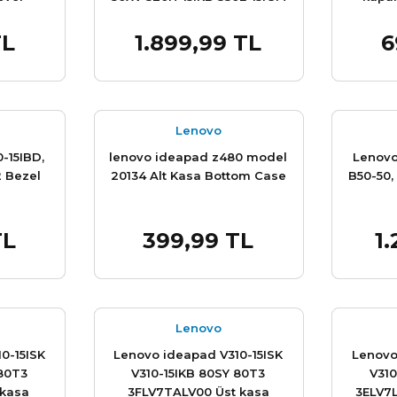
320L-15IKB 330L-15AST 330L-
15ICN 80XH 80XJ 330R-15IKB
TL
1.899,99 TL
6
e Ekle
Sepete Ekle
320-15IKB 320-15ABR 330-
15IKB 320E-15IKB 330L-15IGM
5 Adet
Stok Miktarı:
Komple kasa
Son 1 Adet
Lenovo
-15IBD,
lenovo ideapad z480 model
Lenovo
2 Bezel
20134 Alt Kasa Bottom Case
B50-50,
TL
399,99 TL
1
e Ekle
Sepete Ekle
Lenovo
0-15ISK
Lenovo ideapad V310-15ISK
Lenovo
 80T3
V310-15IKB 80SY 80T3
V310
 kasa
3FLV7TALV00 Üst kasa
3ELV7