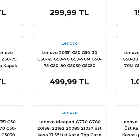
t Sıfır
G5050 G5070 20351 Z50 Z50-
70 Z50-75 20354
TL
299,99 TL
1
e Ekle
Sepete Ekle
AP0TH000200 serisi Çerçeve
bezel Çıta
Lenovo
Lenovo
Lenovo 20351 G50 G50-30
Lenovo
 Z50-75
G50-45 G50-70 G50-70M G50-
G50-30
ka Kapak
75 G50-80 G5030 G5050
70M G
ı Sıfır
G5070 20351 Z50 Z50-70 Z50-
G5050 G
75 20354 80J1 80MQ 80DY
70 Z50
TL
499,99 TL
1.
e Ekle
Sepete Ekle
20523, 20642 80E5, 80KR,
80DY 
80L0 80R0, 80L4 20516, 20527
80KR, 8
80E7 20356, 80EC 80KC 20371
20527
lcd Cover Arka Kapak A
80KC 
Cover Ekran Kasası Sıfır
Lenovo
351 G50
Lenovo ideapad G770 G780
Lenovo
70 G50-
20138, 22182 20089 21037 üst
Üst Ka
 G5030
kasa 17.3'' Üst Kasa Top Case
Kasası 