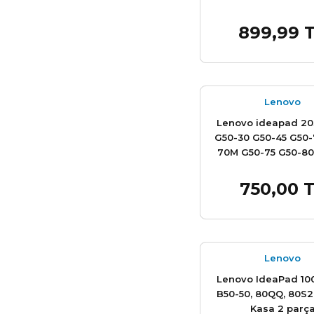
899,99 
Sepet
Lenovo
Lenovo ideapad 20
G50-30 G50-45 G50-
70M G50-75 G50-80
G5050 G5070 20351 
70 Z50-75 20354 80
750,00 
Sepet
80DY 20523, 20642
80KR, 80L0 80R0, 80L
20527 80E7 20356
80KC 20371 lcd Cov
Kapak Ön çerçeve
Lenovo
Lenovo IdeaPad 100
B50-50, 80QQ, 80S2 
Kasa 2 parç