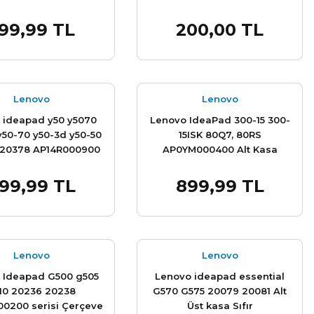
h Kasa Top Cover
99,99 TL
200,00 TL
Sepete Ekle
Sepete Ekle
Lenovo
Lenovo
 ideapad y50 y5070
Lenovo IdeaPad 300-15 300-
y50-70 y50-3d y50-50
15ISK 80Q7, 80RS
 20378 AP14R000900
AP0YM000400 Alt Kasa
Çerçeve Bezel
Bottom Case Sıfır orjınal
99,99 TL
899,99 TL
Sepete Ekle
Sepete Ekle
Lenovo
Lenovo
 Ideapad G500 g505
Lenovo ideapad essential
10 20236 20238
G570 G575 20079 20081 Alt
0200 serisi Çerçeve
Üst kasa Sıfır