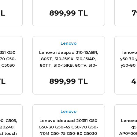
Çerçeve
Touc
TL
899,99 TL
7
e Ekle
Sepete Ekle
Lenovo
351 G50
Lenovo ideapad 310-15ABR,
lenovo
70 G50-
80ST, 310-15ISK, 310-15IAP,
y50 70 
 G5030
80TT, 310-15IKB, 80TV, 310-
y50-80
Z50 Z50-
15ISK, 80SM, 80UH
54
AP10T000700, 5CD0135822,
TL
899,99 TL
4
e Ekle
Sepete Ekle
 Çerçeve
AP10T000C00, 510-15ISK,
80SR, 510-15IKB 80SV, Alt Kasa
Bottom Case Sıfır
Lenovo
0, G505,
Lenovo ideapad 20351 G50
Lenovo
20240,
G50-30 G50-45 G50-70 G50-
g5
st touch
70M G50-75 G50-80 G5030
AP0Y000