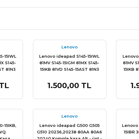
Lenovo
5-15IWL
Lenovo ideapad S145-15IWL
Lenovo
X S145-
81MV S145-15IGM 81MX S145-
81MV S
ST 81N3
15IKB 81VD S145-15AST 81N3
15IKB 
7 S145-
S145-15API 81V7 81UT S145-
S145-1
kasa 2
15IIL 81W8 Alt kasa Palmrest
15IIL 8
 TL
1.500,00 TL
1.
e Ekle
Sepete Ekle
kl
Lenovo
-15IKB,
Lenovo ideapad G500 G505
Lenovo 
0WQ
G510 20236,20238 80AA 80A6
15IBR 
 Kasa
20240 Komple kasa Alt - üst -