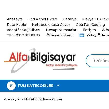
5000TL ve üzeri Alışveri
Anasayfa
Lcd Panel Ekran
Batarya
Klavye TuşTak
Data Kablo
Notebook Kasa Cover
Cpu Fan Cooling
Adaptör Şarj Cihazı
Hesap Numaraları
İletişim
Wha
TEL: 0312 311 93 39
Ödeme sistemi
Kolay Ödem
TÜM KATEGORİLER
Anasayfa
Notebook Kasa Cover