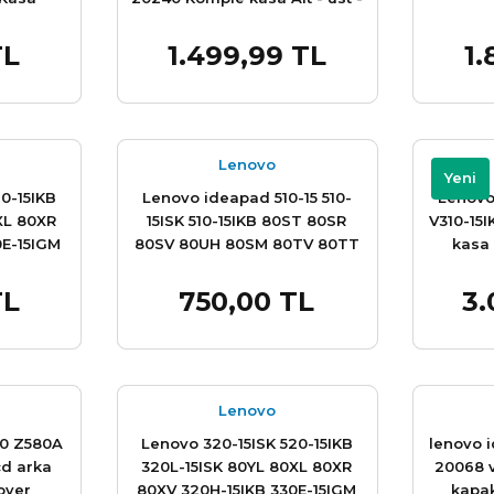
çerçeve + arka kapak 4 parça
TL
1.499,99 TL
1.
e Ekle
Sepete Ekle
Lenovo
Yeni
0-15IKB
Lenovo ideapad 510-15 510-
Lenovo
XL 80XR
15ISK 510-15IKB 80ST 80SR
V310-15
0E-15IGM
80SV 80UH 80SM 80TV 80TT
kasa 
ST 330L-
AP10T000B00 Siyah Lcd
çerçeve 
R-15IKB
Cover Arka Kapak Kasa
+ 
TL
750,00 TL
3.
e Ekle
Sepete Ekle
R 330R-
E-15IKB
eli
Lenovo
80 Z580A
Lenovo 320-15ISK 520-15IKB
lenovo 
cd arka
320L-15ISK 80YL 80XL 80XR
20068 
over
80XV 320H-15IKB 330E-15IGM
kapa