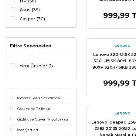
HP (58)
Asus (39)
999,99 
Sepet
Casper (30)
Acer (24)
Dell (21)
Lenovo
Toshiba (17)
Filtre Seçenekleri
sony (7)
Lenovo 320-15ISK 52
320L-15ISK 80YL 80
Samsung (4)
Yeni Ürünler (1)
80XV 320H-15IKB 33
LENOVO (2)
320L-15IKB 330L-15A
15ICN 80XH 80XJ 330
999,99 
Monster (1)
Sepet
320-15IKB 320-15AB
Packard Bell (1)
15IGM 330-15IKB 320
Mesafeli Satış Sözleşmesi
Üst kasa Klavy
Ödeme ve Teslimat
Lenovo
Gizlilik ve Güvenlik politakası
Lenovo ideapad Z5
Z585 20135 20152 L
İade Şartları
kapak Metal A C