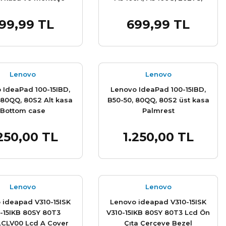
20279, 80B7, 80B8, 20281,
80B5 Alt kasa Bottom case
99,99 TL
699,99 TL
Sepete Ekle
Sepete Ekle
Lenovo
Lenovo
 IdeaPad 100-15IBD,
Lenovo IdeaPad 100-15IBD,
 80QQ, 80S2 Alt kasa
B50-50, 80QQ, 80S2 üst kasa
Bottom case
Palmrest
.250,00 TL
1.250,00 TL
Sepete Ekle
Sepete Ekle
Lenovo
Lenovo
 ideapad V310-15ISK
Lenovo ideapad V310-15ISK
-15IKB 80SY 80T3
V310-15IKB 80SY 80T3 Lcd Ön
LCLV00 Lcd A Cover
Çıta Çerçeve Bezel