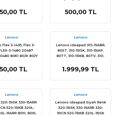
 Kapak Kasa Sıfır
50,00 TL
500,00 TL
Sepete Ekle
Sepete Ekle
Lenovo
Lenovo
 Flex 3-1435, Flex 3-
Lenovo ideapad 310-15ABR,
FLEX-3-1480 20487
80ST, 310-15ISK, 310-15IAP,
0480 80K1 80JK 80JY
80TT, 310-15IKB, 80TV, 310-
novo Yoga 500-14IBD,
15ISK, 80SM, 80UH
00-14ACL Yoga 500-
AP10T000700, 5CD0135822,
50,00 TL
1.999,99 TL
Sepete Ekle
Sepete Ekle
OGA 500-14ISK 20584
AP10T000C00, 510-15ISK,
1 80N5 80NF 20583
80SR, 510-15IKB 80SV, Klavyeli
 80N4 80NE 20487
Üst Kasa - Palmrest Takım
80R5 80RL Alt Kasa
Lenovo
Lenovo
320-15ISK 330-15ARR
Lenovo ideapad Siyah Renk
ICN 520-15IKB 320L-
320-15ISK 330-15ARR 330-
330L-15ARR 80YL 80XL
15ICN 520-15IKB 320L-15ISK