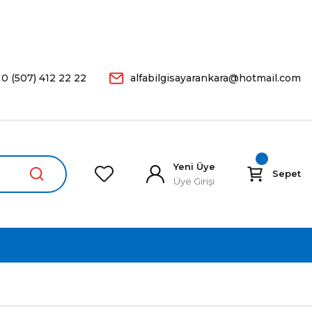
arişleriniz Aynı Gün Kargoda.
0 (507) 412 22 22
alfabilgisayarankara@hotmail.com
Yeni Üye
Sepet
Üye Girişi