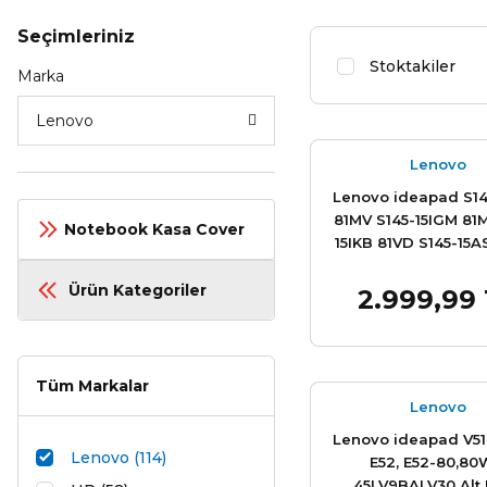
Seçimleriniz
Stoktakiler
Marka
Lenovo
Lenovo
Lenovo ideapad S14
81MV S145-15IGM 81M
Notebook Kasa Cover
15IKB 81VD S145-15A
S145-15API 81UT 81V
15IIL 81W8 Alt Üst 
Ürün Kategoriler
2.999,99
Sepet
parça
Tüm Markalar
Lenovo
Lenovo ideapad V510
Lenovo (114)
E52, E52-80,8
45LV9BALV30 Alt