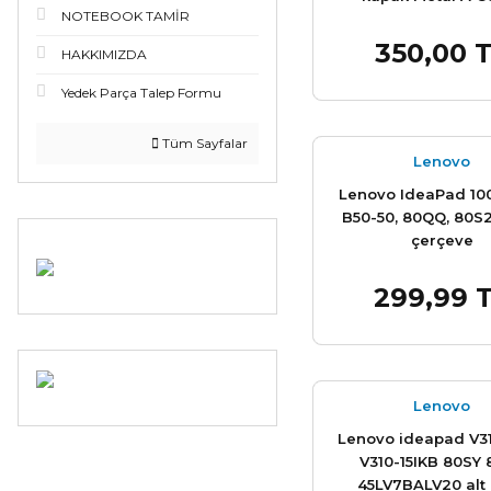
NOTEBOOK TAMİR
350,00 
Sepet
HAKKIMIZDA
Yedek Parça Talep Formu
Stok Miktarı:
Son 
Tüm Sayfalar
Lenovo
Lenovo IdeaPad 100
B50-50, 80QQ, 80S
çerçeve
299,99 
Sepet
Lenovo
Lenovo ideapad V31
V310-15IKB 80SY
45LV7BALV20 alt