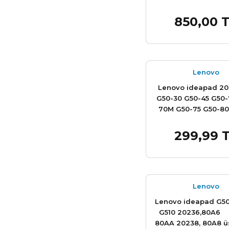
850,00 
Sepet
Lenovo
Lenovo ideapad 20
G50-30 G50-45 G50-
70M G50-75 G50-80
G5050 G5070 20351 
70 Z50-75 203
299,99 
Sepet
AP0TH000200 serisi
bezel Çıta
Lenovo
Lenovo ideapad G50
G510 20236,80A6 
80AA 20238, 80A8 ü