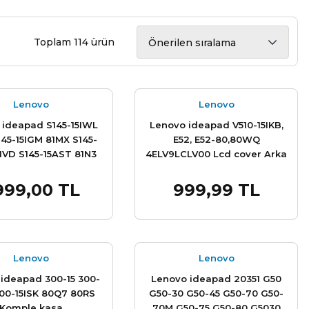
Toplam 114 ürün
Lenovo
Lenovo
 ideapad S145-15IWL
Lenovo ideapad V510-15IKB,
145-15IGM 81MX S145-
E52, E52-80,80WQ
81VD S145-15AST 81N3
4ELV9LCLV00 Lcd cover Arka
5API 81V7 81UT S145-
kapak
1W8 üst kasa palmrest
999,00 TL
999,99 TL
Sepete Ekle
Sepete Ekle
aye touch kasası
Lenovo
Lenovo
ideapad 300-15 300-
Lenovo ideapad 20351 G50
300-15ISK 80Q7 80RS
G50-30 G50-45 G50-70 G50-
Komple kasa
70M G50-75 G50-80 G5030