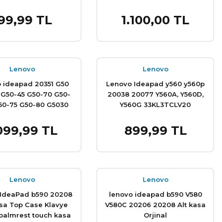
bezel Çıta
99,99 TL
1.100,00 TL
Sepete Ekle
Sepete Ekle
Stok Miktarı:
Son 5 Adet
Lenovo
Lenovo
 ideapad 20351 G50
Lenovo Ideapad y560 y560p
 G50-45 G50-70 G50-
20038 20077 Y560A, Y560D,
50-75 G50-80 G5030
Y560G 33KL3TCLV20
5070 20351 Z50 Z50-
A37KL3KCLV00 Üst kasa
-75 20354 80J1 80MQ
Klavye Touch Kasa Palmrest
099,99 TL
899,99 TL
Sepete Ekle
Sepete Ekle
20523, 20642 80E5,
0L0 80R0, 80L4 20516,
 80E7 20356, 80EC
20371 Alt üst kasa
Lenovo
Lenovo
 IdeaPad b590 20208
lenovo ideapad b590 V580
sa Top Case Klavye
V580C 20206 20208 Alt kasa
palmrest touch kasa
Orjinal