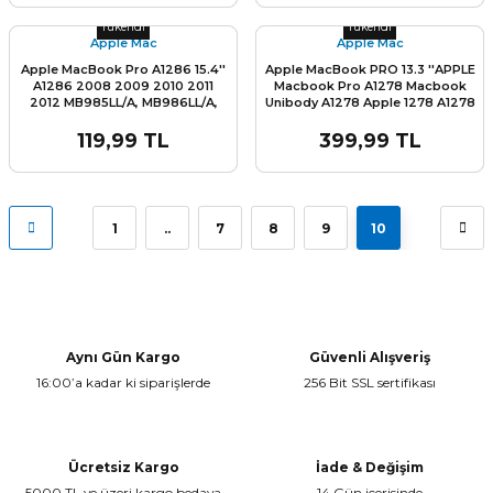
Stok Miktarı:
Son 0 Adet
Stok Miktarı:
Son 0 Adet
Tükendi
Tükendi
Apple Mac
Apple Mac
Apple MacBook Pro A1286 15.4''
Apple MacBook PRO 13.3 ''APPLE
A1286 2008 2009 2010 2011
Macbook Pro A1278 Macbook
2012 MB985LL/A, MB986LL/A,
Unibody A1278 Apple 1278 A1278
MC371LL/A, MC372LL/A,
Apple A1278 13'' Q- Türkçe
MC373LL/A, MC721LL/A,
Klavye Tuş Takımı
119,99 TL
399,99 TL
MC723LL/A, MD103LL/A,
MD104LL/A, MC118LL/A,
MB470LL/A, MB471LL/A,
MC026LL/A Klavye Tuş Takımı
1
..
7
8
9
10
Aynı Gün Kargo
Güvenli Alışveriş
16:00’a kadar ki siparişlerde
256 Bit SSL sertifikası
Ücretsiz Kargo
İade & Değişim
5000 TL ve üzeri kargo bedava
14 Gün içerisinde