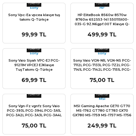
Tükendi
Tükendi
sony
HP
Sony Vpc-Ea vpcea klavye tuş
HP EliteBook 8560w 8570w
takımı Q-Türkçe
8760w 652553-141 55011St00-
035-G 9Z.N6gpf.00T Klavye Q-
Türkçe
99,99 TL
499,99 TL
L
ENS
Stok Miktarı:
Son 0 Adet
Stok Miktarı:
Son 0 Adet
Tükendi
Tükendi
sony
sony
Sony Vaio Siyah VPC-EJ PCG-
Sony Vaio VGN-NR, VGN-NS PCG-
91211M VPCEJ EJKlavye
7112L PCG-7133L PCG-7Z2L PCG-
TuşTakımı Q-Türkçe
7141L PCG-7142L PCG-7151L PCG-
7152L PCG-7141M NSK-S6101
Serisi Klavye TuşTakımı Q-
69,99 TL
75,00 TL
L
TürkçePCG-7151M PCG-7153M
Stok Miktarı:
Son 0 Adet
Stok Miktarı:
Son 0 Adet
PCG-7154M PCG-7161M PCG-
7162M
Tükendi
Tükendi
MSI
Sony Vgn-Fz vgnfz Sony Vaio
MSI Gaming Apache GE70 GT70
PCG-393L PCG-394L PCG-3A1L
MS-1762 GT780 GT783 GX70
PCG-3A2L PCG-3A3L PCG-3A4L
GX780 MS-1759 MS-1757 MS-1756
PCG-392M PCG-393M PCG-3A1M
Işıklı Q-Türkçe Klavye
PCG-3A2M PCG-381L PCG-382L
75,00 TL
249,99 TL
L
PCG-383L PCG-384L PCG-392L
Stok Miktarı:
Son 0 Adet
Stok Miktarı:
Son 0 Adet
PCG-384L PCG-391L PCG-381M