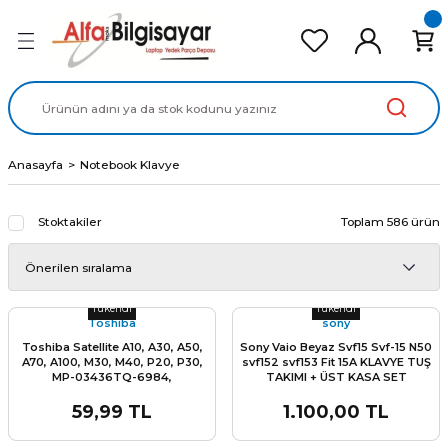
Geri Dön
Geri Dön
Geri Dön
Geri Dön
Geri Dön
cd Ekran Panel
Batarya
lavye
cd Data Kablo
Adaptör
Anasayfa
Notebook Klavye
Stoktakiler
Toplam 586 ürün
Stok Miktarı:
Son 0 Adet
Stok Miktarı:
Son 0 Adet
Tükendi
Tükendi
Toshiba
sony
Toshiba Satellite A10, A30, A50,
Sony Vaio Beyaz Svf15 Svf-15 N50
A70, A100, M30, M40, P20, P30,
svf152 svf153 Fit 15A KLAVYE TUŞ
MP-03436TQ-6984,
TAKIMI + ÜST KASA SET
PK13TR80110, Klavye
59,99 TL
1.100,00 TL
Stok Miktarı:
Son 0 Adet
Stok Miktarı:
Son 0 Adet