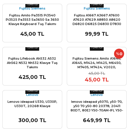
Tükendi
Tükendi
Fujitsu Siemens
Fujitsu Siemens
Fujitsu Amilo Pa3515 Pi3540
Fujitsu A1667 A3667 A7600
Pi3525 Pa3553 Sa3650 Sa 3650
A7620 A7629 A8850 A8620
Klavye Keyboard Tuş Takımı
D6820 D6825 D6830 D7830
D7850 D8830 D8850 L6820
L6825 M1437 M1439 M3438
45,00 TL
99,99 TL
M4438 Klavye TuşTakımı
Stok Miktarı:
Son 0 Adet
Stok Miktarı:
Son 0 Adet
Tükendi
Tükendi
0
%
Fujitsu Lifebook Ah532 A532
Fujitsu Siemens Amilo A1640,
Ah562 N532 Nh532 Klavye Tuş
A1645, M1424, M1425, M6450,
Takımı
M7405, M7424, V2020,
K020327B1, Klavye
45,00 TL
425,00 TL
45,00 TL
Stok Miktarı:
Son 0 Adet
Stok Miktarı:
Son 0 Adet
Tükendi
Tükendi
Lenovo
Lenovo
Lenovo ideapad U330, U330P,
lenovo ideapad y5070, y50-70,
U330T, 20268 Klavye
y50 70 y50-80 20378, 20411
80DT, 80EJ Y50-70AM-IFI, Y50-
70AM-ISE, Y50-70AS-ISE Y70-70
20350, 20415, 80DU 50-70
300,00 TL
649,99 TL
TOUCH Klavye Orjınal Işıklı Tuş
Stok Miktarı:
Son 0 Adet
Stok Miktarı:
Son 0 Adet
Takımı