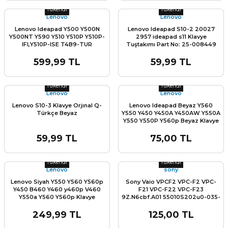
Tükendi
Tükendi
Lenovo
Lenovo
Lenovo Ideapad Y500 Y500N
Lenovo Ideapad S10-2 20027
Y500NT Y590 Y510 Y510P Y510P-
2957 ideapad s11 Klavye
IFI,Y510P-ISE T4B9-TUR
Tuştakımı Part No: 25-008449
PK130RR3A00 NSK-B54BC Klavye
Mp-08F56tq-6861 Mp-08F56s0
TuşTakımı
599,99 TL
59,99 TL
Stok Miktarı:
Son 0 Adet
Stok Miktarı:
Son 0 Adet
Tükendi
Tükendi
Lenovo
Lenovo
Lenovo S10-3 Klavye Orjınal Q-
Lenovo Ideapad Beyaz Y560
Türkçe Beyaz
Y550 Y450 Y450A Y450AW Y550A
Y550 Y550P Y560p Beyaz Klavye
tuş Takımı
59,99 TL
75,00 TL
Stok Miktarı:
Son 0 Adet
Stok Miktarı:
Son 0 Adet
Tükendi
Tükendi
Lenovo
sony
Lenovo Siyah Y550 Y560 Y560p
Sony Vaio VPCF2 VPC-F2 VPC-
Y450 B460 Y460 y460p V460
F21 VPC-F22 VPC-F23
Y550a Y560 Y560p Klavye
9Z.N6cbf.A01 55010S202u0-035-
TuşTakımı Q-Türkçe
G 148952741 Klavye Tuş Takımı Q
- Türkçe
249,99 TL
125,00 TL
Stok Miktarı:
Son 0 Adet
Stok Miktarı:
Son 0 Adet