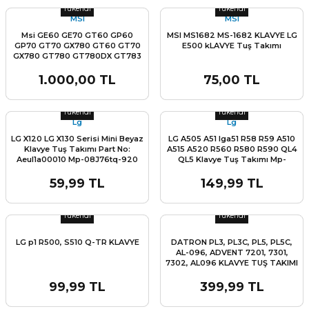
Serisi Klavye Tuş Takımı
Tükendi
Tükendi
V070978bk1 81-31105001-43
MSI
MSI
Msi GE60 GE70 GT60 GP60
MSI MS1682 MS-1682 KLAVYE LG
GP70 GT70 GX780 GT60 GT70
E500 kLAVYE Tuş Takımı
GX780 GT780 GT780DX GT783
GT783R MS-16F4 MS-1759 MS-
1763 V132150AK1 V139922DK
1.000,00 TL
75,00 TL
L
V132150AK1 v123322Lk1 MS-16GA
Stok Miktarı:
Son 0 Adet
Stok Miktarı:
Son 0 Adet
MS-16GB MS-16GC MS-16GD MS-
16GF MS-16GH klavye tuş takımı
Tükendi
Tükendi
Lg
Lg
LG X120 LG X130 Serisi Mini Beyaz
LG A505 A51 lga51 R58 R59 A510
Klavye Tuş Takımı Part No:
A515 A520 R560 R580 R590 QL4
Aeul1a00010 Mp-08J76tq-920
QL5 Klavye Tuş Takımı Mp-
09m16tq-920 aeql4u00010 Mp-
09m13us-920 QL4 QL5 QL9
59,99 TL
149,99 TL
Stok Miktarı:
Son 0 Adet
Stok Miktarı:
Son 0 Adet
Tükendi
Tükendi
LG p1 R500, S510 Q-TR KLAVYE
DATRON PL3, PL3C, PL5, PL5C,
AL-096, ADVENT 7201, 7301,
7302, AL096 KLAVYE TUŞ TAKIMI
V020646CK1 V020646FK1
AEPL5A00110 PL5TR
99,99 TL
399,99 TL
01107400546 V020646CS1
Stok Miktarı:
Son 0 Adet
Stok Miktarı:
Son 0 Adet
V020646FS1 AEPL5U00110