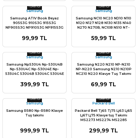
Tükendi
Tükendi
Samsung
Samsung
Samsung ATIV Book Beyaz
Samsung NC10 NC20 ND10 N110
905S3G 910S3G 915S3G
N120 N127 N128 N130 N135 N140
NP905S3G NP910S3G NP915S3G
N270 N270B, NC10B N510 NT-
SG-62310-87A SG-62310-2GA
N127, NT-N128, N270B Klavye Tuş
BA59-03786Q BA59-03786j
Takımı
99,99 TL
59,99 TL
Klavye Tuş Takımı Q - Türkçe
Stok Miktarı:
Son 0 Adet
Stok Miktarı:
Son 0 Adet
Tükendi
Tükendi
Samsung
Samsung
Samsung Np530U4 Np-530U4B
Samsung N220 N210 NP-N210
Np-530U4C Np-530U4E Np-
NP-N220 Samsung N210 N210P
535U4C 530U4B 530U4C 530U4E
NC210 N220 Klavye Tuş Takımı
535U4C Klavye TuşTakımı
399,99 TL
69,99 TL
Stok Miktarı:
Son 0 Adet
Stok Miktarı:
Son 0 Adet
Tükendi
Tükendi
Samsung
Packard Bell
Samsung R580 Np-R580 Klavye
Packard Bell Tj65 Tj75 Lj63 Lj65
Tuş takımı
Lj67 Lj75 Klavye tuş Takımı
MS2273 MS2274 MS2285
MS2288
999,99 TL
299,99 TL
Stok Miktarı:
Son 0 Adet
Stok Miktarı:
Son 0 Adet