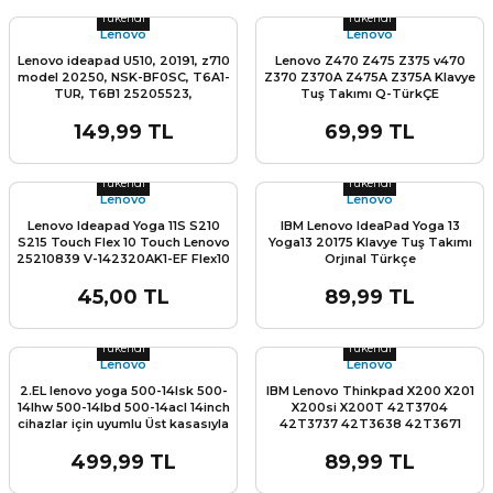
Tükendi
Tükendi
Lenovo
Lenovo
Lenovo ideapad U510, 20191, z710
Lenovo Z470 Z475 Z375 v470
model 20250, NSK-BF0SC, T6A1-
Z370 Z370A Z475A Z375A Klavye
TUR, T6B1 25205523,
Tuş Takımı Q-TürkÇE
PK130SK1A13 9Z.N8RSC.00T, MP-
0A türkçe Klavye Tuş Takımı
149,99 TL
69,99 TL
Stok Miktarı:
Son 0 Adet
Stok Miktarı:
Son 0 Adet
Tükendi
Tükendi
Lenovo
Lenovo
Lenovo Ideapad Yoga 11S S210
IBM Lenovo IdeaPad Yoga 13
S215 Touch Flex 10 Touch Lenovo
Yoga13 20175 Klavye Tuş Takımı
25210839 V-142320AK1-EF Flex10
Orjınal Türkçe
IdeaPad S210 S210T S215T s210
20257 touch 80QA 20256 80AN
45,00 TL
89,99 TL
Yoga 11S 80AB 9Z.N9ZST.00S
Stok Miktarı:
Son 0 Adet
Stok Miktarı:
Son 0 Adet
NSK-BK0ST V142320AK1 Q-TR
Klavye TuşTakımı
Tükendi
Tükendi
Lenovo
Lenovo
2.EL lenovo yoga 500-14Isk 500-
IBM Lenovo Thinkpad X200 X201
14Ihw 500-14Ibd 500-14acl 14inch
X200si X200T 42T3704
cihazlar için uyumlu Üst kasasıyla
42T3737 42T3638 42T3671
touch Klavye TuşTakımı Q-
Klavye TuşTakımı Q-Türkçe
Türkçe
499,99 TL
89,99 TL
Stok Miktarı:
Son 0 Adet
Stok Miktarı:
Son 0 Adet