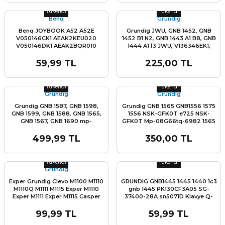
Tükendi
Tükendi
Benq
Grundig
Benq JOYBOOK A52 A52E
Grundig JWU, GNB 1452, GNB
V050146CK1 AEAK2KEU020
1452 B1 N2, GNB 1443 A1 B8, GNB
V050146DK1 AEAK2BQR010
1444 A1 İ3 JWU, V136346EK1,
AEAK2BQA010 V050146DS1 Tuş
V136346EK1-TR, AEJWUA00010
Takımı Klavye Q-Türkçe
Klavye Keyboard Tuştakımı
59,99 TL
225,00 TL
Stok Miktarı:
Son 0 Adet
Stok Miktarı:
Son 0 Adet
Tükendi
Tükendi
Grundig
Grundig
Grundig GNB 1587, GNB 1598,
Grundig GNB 1565 GNB1556 1575
GNB 1599, GNB 1588, GNB 1565,
1556 NSK-GFK0T e725 NSK-
GNB 1567, GNB 1690 mp-
GFK0T Mp-08G66tq-6982 1565
12k73us920 AETWDA01010
A4 i3
Grundig gnb 1565 a1 i3, Klavye
499,99 TL
350,00 TL
Tuş Takımı
Stok Miktarı:
Son 0 Adet
Stok Miktarı:
Son 0 Adet
Tükendi
Tükendi
Grundig
Exper Grundig Clevo M1100 M1110
GRUNDIG GNB1445 1445 1440 1c3
M1110Q M1111 M1115 Exper M1110
gnb 1445 PK130CF3A05 SG-
Exper M1111 Exper M1115 Casper
37400-28A sn5071D Klavye Q-
M1110 M1100 M1110 Grundig 1020
Türkçe Tuş Takımı
NB1020 NB 1020 NB-1020 Klavye
99,99 TL
59,99 TL
Tuş Takımı